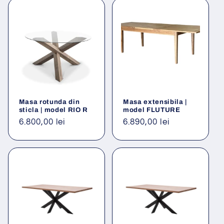
Masa rotunda din
Masa extensibila |
sticla | model RIO R
model FLUTURE
Preț
6.800,00 lei
Preț
6.890,00 lei
obișnuit
obișnuit