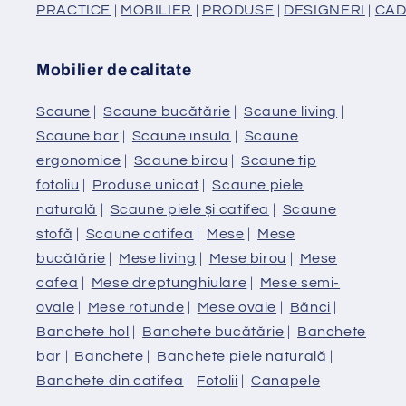
PRACTICE
|
MOBILIER
|
PRODUSE
|
DESIGNERI
|
CAD
Mobilier de calitate
Scaune
|
Scaune bucătărie
|
Scaune living
|
Scaune bar
|
Scaune insula
|
Scaune
ergonomice
|
Scaune birou
|
Scaune tip
fotoliu
|
Produse unicat
|
Scaune piele
naturală
|
Scaune piele și catifea
|
Scaune
stofă
|
Scaune catifea
|
Mese
|
Mese
bucătărie
|
Mese living
|
Mese birou
|
Mese
cafea
|
Mese dreptunghiulare
|
Mese semi-
ovale
|
Mese rotunde
|
Mese ovale
|
Bănci
|
Banchete hol
|
Banchete bucătărie
|
Banchete
bar
|
Banchete
|
Banchete piele naturală
|
Banchete din catifea
|
Fotolii
|
Canapele