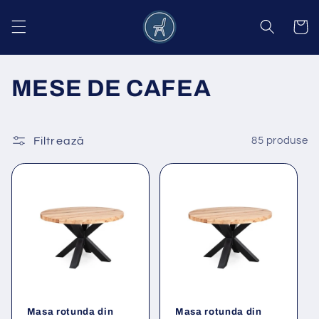
Salt la
conținut
Coș
C
MESE DE CAFEA
o
l
Filtrează
85 produse
e
c
ț
i
e
Masa rotunda din
Masa rotunda din