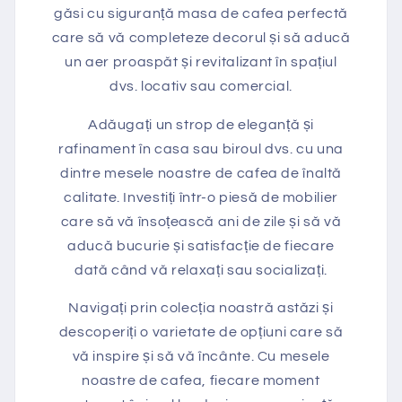
găsi cu siguranță masa de cafea perfectă
care să vă completeze decorul și să aducă
un aer proaspăt și revitalizant în spațiul
dvs. locativ sau comercial.
Adăugați un strop de eleganță și
rafinament în casa sau biroul dvs. cu una
dintre mesele noastre de cafea de înaltă
calitate. Investiți într-o piesă de mobilier
care să vă însoțească ani de zile și să vă
aducă bucurie și satisfacție de fiecare
dată când vă relaxați sau socializați.
Navigați prin colecția noastră astăzi și
descoperiți o varietate de opțiuni care să
vă inspire și să vă încânte. Cu mesele
noastre de cafea, fiecare moment