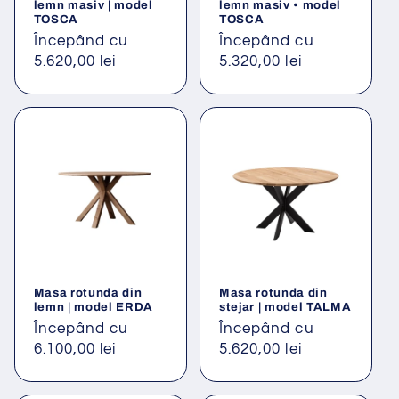
:
lemn masiv | model
lemn masiv • model
TOSCA
TOSCA
Preț
Începând cu
Preț
Începând cu
obișnuit
5.620,00 lei
obișnuit
5.320,00 lei
Masa rotunda din
Masa rotunda din
lemn | model ERDA
stejar | model TALMA
Preț
Începând cu
Preț
Începând cu
obișnuit
6.100,00 lei
obișnuit
5.620,00 lei