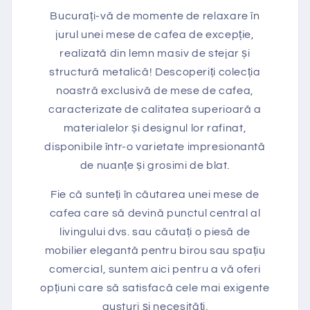
Bucurați-vă de momente de relaxare în
jurul unei mese de cafea de excepție,
realizată din lemn masiv de stejar și
structură metalică! Descoperiți colecția
noastră exclusivă de mese de cafea,
caracterizate de calitatea superioară a
materialelor și designul lor rafinat,
disponibile într-o varietate impresionantă
de nuanțe și grosimi de blat.
Fie că sunteți în căutarea unei mese de
cafea care să devină punctul central al
livingului dvs. sau căutați o piesă de
mobilier elegantă pentru birou sau spațiu
comercial, suntem aici pentru a vă oferi
opțiuni care să satisfacă cele mai exigente
gusturi și necesități.