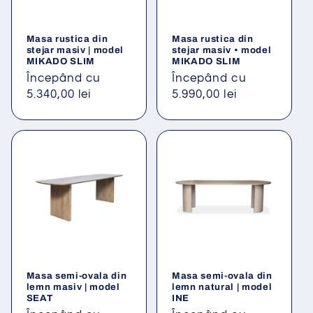
Masa rustica din
Masa rustica din
stejar masiv | model
stejar masiv • model
MIKADO SLIM
MIKADO SLIM
Preț
Începând cu
Preț
Începând cu
obișnuit
5.340,00 lei
obișnuit
5.990,00 lei
Masa semi-ovala din
Masa semi-ovala din
lemn masiv | model
lemn natural | model
SEAT
INE