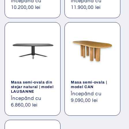
Preț
Începând cu
Preț
Începând cu
obișnuit
10.200,00 lei
obișnuit
11.900,00 lei
Masa semi-ovala din
Masa semi-ovala |
stejar natural | model
model CAN
LAUSANNE
Preț
Începând cu
Preț
Începând cu
obișnuit
9.090,00 lei
obișnuit
6.860,00 lei