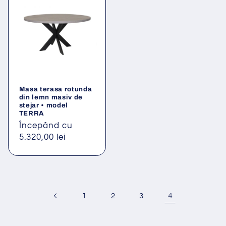
Masa terasa rotunda
din lemn masiv de
stejar • model
TERRA
Preț
Începând cu
obișnuit
5.320,00 lei
4
1
2
3