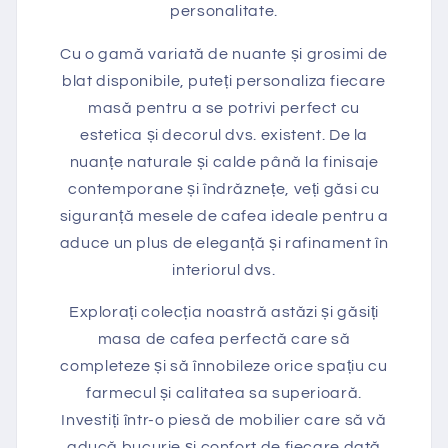
personalitate.
Cu o gamă variată de nuante și grosimi de
blat disponibile, puteți personaliza fiecare
masă pentru a se potrivi perfect cu
estetica și decorul dvs. existent. De la
nuanțe naturale și calde până la finisaje
contemporane și îndrăznețe, veți găsi cu
siguranță mesele de cafea ideale pentru a
aduce un plus de eleganță și rafinament în
interiorul dvs.
Explorați colecția noastră astăzi și găsiți
masa de cafea perfectă care să
completeze și să înnobileze orice spațiu cu
farmecul și calitatea sa superioară.
Investiți într-o piesă de mobilier care să vă
aducă bucurie și confort de fiecare dată