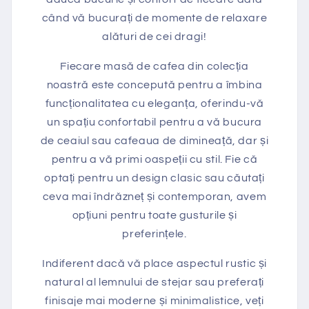
când vă bucurați de momente de relaxare
alături de cei dragi!
Fiecare masă de cafea din colecția
noastră este concepută pentru a îmbina
funcționalitatea cu eleganța, oferindu-vă
un spațiu confortabil pentru a vă bucura
de ceaiul sau cafeaua de dimineață, dar și
pentru a vă primi oaspeții cu stil. Fie că
optați pentru un design clasic sau căutați
ceva mai îndrăzneț și contemporan, avem
opțiuni pentru toate gusturile și
preferințele.
Indiferent dacă vă place aspectul rustic și
natural al lemnului de stejar sau preferați
finisaje mai moderne și minimalistice, veți