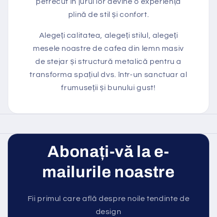
petrecut în jurul lor devine o experiență
plină de stil și confort.
Alegeți calitatea, alegeți stilul, alegeți
mesele noastre de cafea din lemn masiv
de stejar și structură metalică pentru a
transforma spațiul dvs. într-un sanctuar al
frumuseții și bunului gust!
Abonați-vă la e-
mailurile noastre
Fii primul care află despre noile tendinte de
design