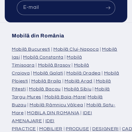
E-mail
Mobilă din România
Mobilă Bucuresti
|
Mobilă Cluj-Napoca
|
Mobilă
Iasi
|
Mobilă Constanta
|
Mobilă
Timisoara
|
Mobilă Brasov
|
Mobilă
Craiova
|
Mobilă Galati
|
Mobilă Oradea
|
Mobilă
Ploiesti
|
Mobilă Braila
|
Mobilă Arad
|
Mobilă
Pitesti
|
Mobilă Bacau
|
Mobilă Sibiu
|
Mobilă
Targu-Mures
|
Mobilă Baia-Mare
|
Mobilă
Buzau
|
Mobilă Râmnicu Vâlcea
|
Mobilă Satu-
Mare
|
MOBILA DIN ROMANIA
|
IDEI
AMENAJARE
|
IDEI
PRACTICE
|
MOBILIER
|
PRODUSE
|
DESIGNERI
|
CAD