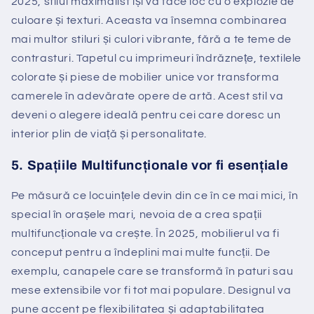
2025, stilul maximalist își va face loc cu o explozie de
culoare și texturi. Aceasta va însemna combinarea
mai multor stiluri și culori vibrante, fără a te teme de
contrasturi. Tapetul cu imprimeuri îndrăznețe, textilele
colorate și piese de mobilier unice vor transforma
camerele în adevărate opere de artă. Acest stil va
deveni o alegere ideală pentru cei care doresc un
interior plin de viață și personalitate.
5.
Spațiile Multifuncționale vor fi esențiale
Pe măsură ce locuințele devin din ce în ce mai mici, în
special în orașele mari, nevoia de a crea spații
multifuncționale va crește. În 2025, mobilierul va fi
conceput pentru a îndeplini mai multe funcții. De
exemplu, canapele care se transformă în paturi sau
mese extensibile vor fi tot mai populare. Designul va
pune accent pe flexibilitatea și adaptabilitatea