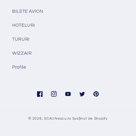
BILETE AVION
HOTELURI
TURURI
WIZZAIR
Profile
Facebook
Instagram
YouTube
Twitter
Pinterest
© 2026,
SCAUNescu.ro
Susținut de Shopify