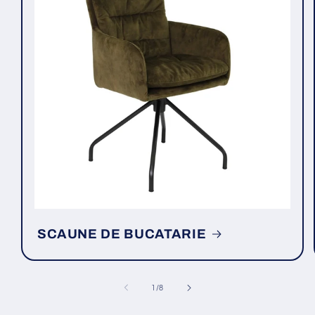
SCAUNE DE BUCATARIE
din
1
/
8