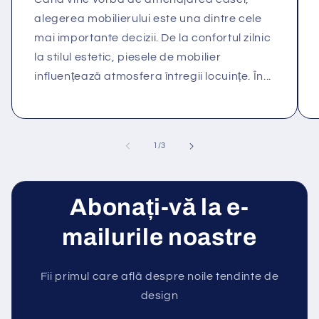
alegerea mobilierului este una dintre cele
mai importante decizii. De la confortul zilnic
la stilul estetic, piesele de mobilier
influențează atmosfera întregii locuințe. În...
din
1
/
3
Abonați-vă la e-
mailurile noastre
Fii primul care află despre noile tendinte de
design