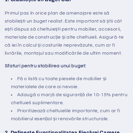
Primul pas în orice plan de amenajare este să
stabilești un buget realist. Este important să știi cât
ești dispus să cheltuiești pentru mobilier, accesorii,
materiale de construcție și alte cheltuieli. Asigură-te
că iei în calcul și costurile neprevăzute, cum ar fi
livrările, montajul sau modificările de ultim moment.
Sfaturi pentru stabilirea unui buget:
Fă o listă cu toate piesele de mobilier și
materialele de care ai nevoie.
Adaugă o marjă de siguranță de 10-15% pentru
cheltuieli suplimentare.
Prioritizează cheltuielile importante, cum ar fi
mobilierul esențial și renovările structurale.
2.
Definește Funcționalitatea Fiecărei Camere