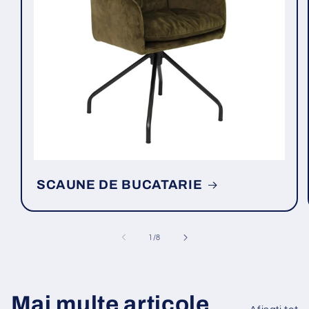
SCAUNE DE BUCATARIE
din
1
/
8
Mai multe articole