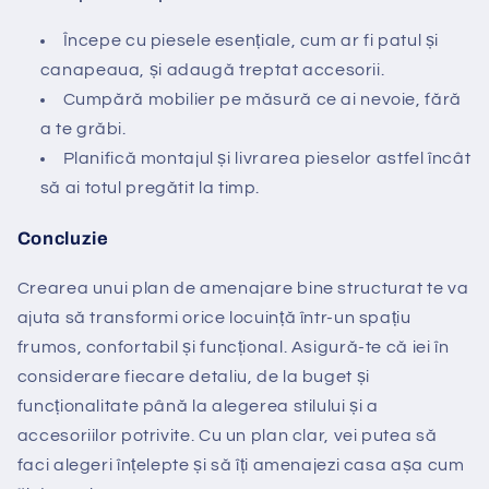
Începe cu piesele esențiale, cum ar fi patul și
canapeaua, și adaugă treptat accesorii.
Cumpără mobilier pe măsură ce ai nevoie, fără
a te grăbi.
Planifică montajul și livrarea pieselor astfel încât
să ai totul pregătit la timp.
Concluzie
Crearea unui plan de amenajare bine structurat te va
ajuta să transformi orice locuință într-un spațiu
frumos, confortabil și funcțional. Asigură-te că iei în
considerare fiecare detaliu, de la buget și
funcționalitate până la alegerea stilului și a
accesoriilor potrivite. Cu un plan clar, vei putea să
faci alegeri înțelepte și să îți amenajezi casa așa cum