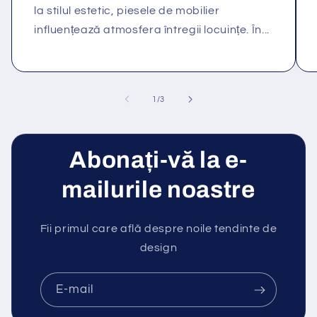
la stilul estetic, piesele de mobilier
influențează atmosfera întregii locuințe. În...
din
1
/
3
Abonați-vă la e-
mailurile noastre
Fii primul care află despre noile tendinte de
design
E-mail