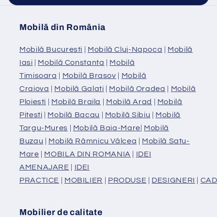
Mobilă din România
Mobilă Bucuresti
|
Mobilă Cluj-Napoca
|
Mobilă
Iasi
|
Mobilă Constanta
|
Mobilă
Timisoara
|
Mobilă Brasov
|
Mobilă
Craiova
|
Mobilă Galati
|
Mobilă Oradea
|
Mobilă
Ploiesti
|
Mobilă Braila
|
Mobilă Arad
|
Mobilă
Pitesti
|
Mobilă Bacau
|
Mobilă Sibiu
|
Mobilă
Targu-Mures
|
Mobilă Baia-Mare
|
Mobilă
Buzau
|
Mobilă Râmnicu Vâlcea
|
Mobilă Satu-
Mare
|
MOBILA DIN ROMANIA
|
IDEI
AMENAJARE
|
IDEI
PRACTICE
|
MOBILIER
|
PRODUSE
|
DESIGNERI
|
CAD
Mobilier de calitate