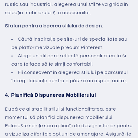
rustic sau industrial, alegerea unui stil te va ghida în
selecția mobilierului și a accesoriilor.
Sfaturi pentru alegerea stilului de design:
Căută inspirație pe site-uri de specialitate sau
pe platforme vizuale precum Pinterest.
Alege un stil care reflectă personalitatea ta și
care te face să te simți confortabil.
Fii consecvent în alegerea stilului pe parcursul
întregii locuințe pentru a păstra un aspect unitar.
4.
Planifică Dispunerea Mobilierului
După ce ai stabilit stilul și funcționalitatea, este
momentul să planifici dispunerea mobilierului.
Folosește schițe sau aplicații de design interior pentru
a vizualiza diferitele opțiuni de amenajare. Asigură-te