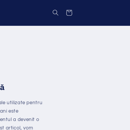
Coș
tă
ale utilizate pentru
 ani este
entul a devenit o
est articol, vom