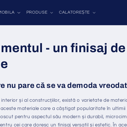
MOBILA
PRODUSE
CALATOREȘTE
mentul - un finisaj de
ie
are nu pare că se va demoda vreoda
interior și al construcțiilor, există o varietate de materi
e aceste materiale care a câștigat popularitate în ultimii
oscut pentru aspectul său modern și durabil, microcim
ntru cei care doresc un finisaj versatil și estetic. În ac