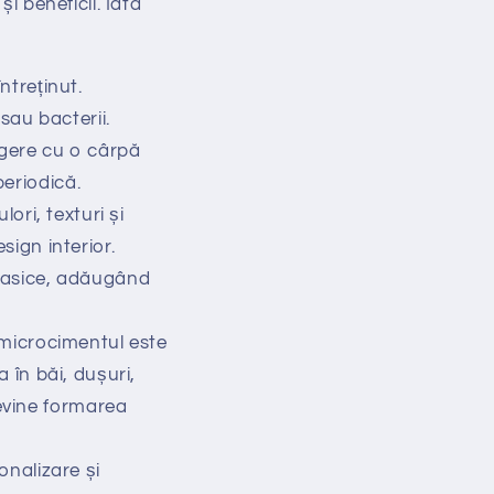
i beneficii. Iată
ntreținut.
sau bacterii.
rgere cu o cârpă
periodică.
ori, texturi și
sign interior.
 clasice, adăugând
 microcimentul este
a în băi, dușuri,
revine formarea
onalizare și