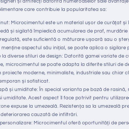
esigneri și arhitecți datorită numeroaselor sale avantaje ș
imentare care contribuie la popularitatea sa:
inut: Microcimentul este un material ușor de curățat și î
edă și sigilată împiedică acumularea de praf, murdărie 
regulată, este suficientă o măturare ușoară sau o ște
enține aspectul său inițial, se poate aplica o sigilare 
 la diverse stiluri de design: Datorită gamei variate de cul
le, microcimentul se poate adapta la diferite stiluri de de
 în proiecte moderne, minimaliste, industriale sau chiar
mporan și sofisticat.
apă și umiditate: În special varianta pe bază de rasină,
i umiditate. Acest aspect îl face potrivit pentru utilizare
e zone expuse la umezeală. Rezistența sa la umezeală p
eteriorarea cauzată de infiltrări.
e personalizare: Microcimentul oferă oportunități de pers