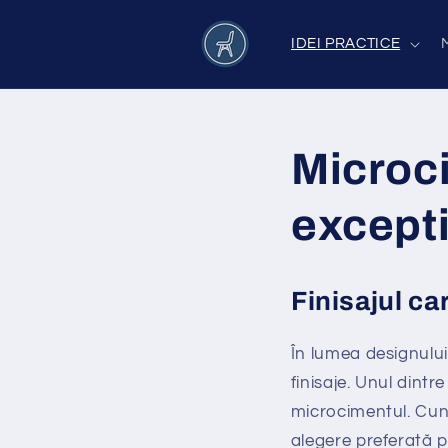
Salt la
conținut
IDEI PRACTICE
Microci
except
Finisajul c
În lumea designului 
finisaje. Unul dintr
microcimentul. Cun
alegere preferată pe