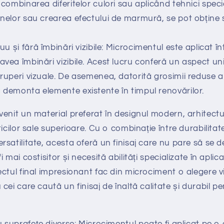
n combinarea diferitelor culori sau aplicând tehnici spec
venelor sau crearea efectului de marmură, se pot obține 
u și fără îmbinări vizibile: Microcimentul este aplicat în
avea îmbinări vizibile. Acest lucru conferă un aspect uni
eruperi vizuale. De asemenea, datorită grosimii reduse a
a demonta elemente existente în timpul renovărilor.
enit un material preferat în designul modern, arhitectur
icilor sale superioare. Cu o combinație între durabilitat
satilitate, acesta oferă un finisaj care nu pare să se 
 mai costisitor și necesită abilități specializate în aplica
ctul final impresionant fac din microciment o alegere vi
ei care caută un finisaj de înaltă calitate și durabil pe
u suprafețe diverse: Microcimentul poate fi aplicat pe 