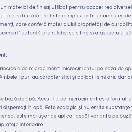
un material de finisaj utilizat pentru acoperirea divers
ții, băile și bucătăriile. Este compus dintr-un amestec de
menți, care conferă materialului proprietăți de durabilita
ciment" datorită granulației sale fine și a aspectului s
nt:
principale de microciment: microcimentul pe bază de ap
mbele tipuri au caracteristici și aplicații similare, dar d
e bază de apă: Acest tip de microciment este format d
i dispersați în apă. Este ecologic și nu emite substanțe 
emenea, este mai ușor de aplicat decât varianta pe bază 
uprafețe interioare.