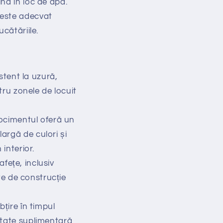
nă în loc de apă.
 este adecvat
ucătăriile.
stent la uzură,
ntru zonele de locuit
rocimentul oferă un
argă de culori și
 interior.
afețe, inclusiv
cte de construcție
țire în timpul
eutate suplimentară