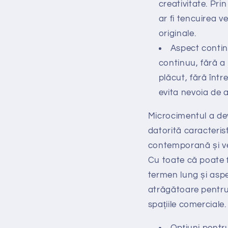
creativitate. Pri
ar fi tencuirea 
originale.
Aspect continu
continuu, fără a 
plăcut, fără într
evita nevoia de 
Microcimentul a dev
datorită caracterist
contemporană și ver
Cu toate că poate fi
termen lung și aspe
atrăgătoare pentru c
spațiile comerciale.
Opțiuni pentr