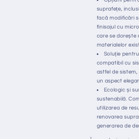
suprafețe, inclu
facă modificări s
finisajul cu micr
care se dorește 
materialelor exis
Soluție pentru
compatibil cu si
astfel de sistem,
un aspect elegan
Ecologic și su
sustenabilă. Com
utilizarea de res
renovarea suprafe
generarea de deș