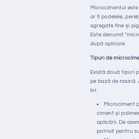
Microcimentul este 
ar fi podelele, pere
agregate fine și pig
Este denumit "micro
după aplicare.
Tipuri de microcime
Există două tipuri 
pe bază de rasină. A
lor.
Microciment p
ciment și polimer
aplicării. De as
potrivit pentru s