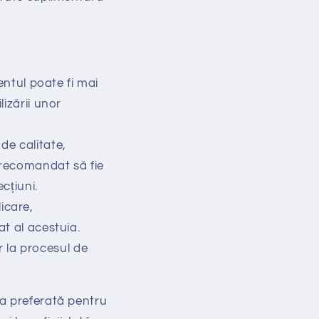
entul poate fi mai
lizării unor
 de calitate,
e recomandat să fie
cțiuni.
licare,
at al acestuia.
 la procesul de
ea preferată pentru