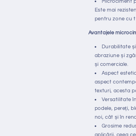
Microciment p
Este mai reziste
pentru zone cu tr
Avantajele microcim
Durabilitate ș
abraziune și zgâr
și comerciale.
Aspect estetic
aspect contempora
texturi, acesta p
Versatilitate î
podele, pereți, bl
noi, cât și în ren
Grosime redusă
aplicării, ceea 