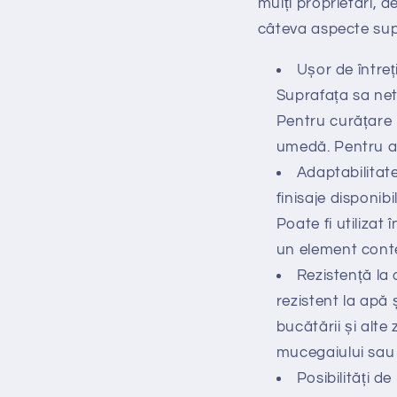
mulți proprietari, d
câteva aspecte supl
Ușor de întreț
Suprafața sa net
Pentru curățare 
umedă. Pentru a m
Adaptabilitate
finisaje disponibi
Poate fi utilizat
un element conte
Rezistență la 
rezistent la apă ș
bucătării și alt
mucegaiului sau d
Posibilități d