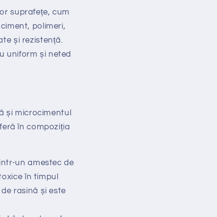
elor suprafețe, cum
 ciment, polimeri,
te și rezistență.
ău uniform și neted
ă și microcimentul
iferă în compoziția
intr-un amestec de
toxice în timpul
de rasină și este