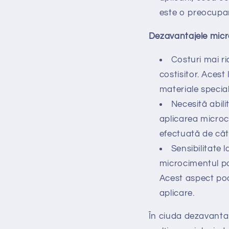
este o preocupa
Dezavantajele micr
Costuri mai ri
costisitor. Acest
materiale special
Necesită abili
aplicarea microci
efectuată de cătr
Sensibilitate l
microcimentul poa
Acest aspect po
aplicare.
În ciuda dezavanta