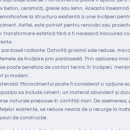
siv beton, ceramică, gresie sau lemn. Aceasta înseamnă
emnificative la structura existentă a unei încăperi pent
ociment. Astfel, este potrivit pentru renovări sau proiec
o transformare estetică fără a fi necesară înlocuirea c
tente.
 pardoseli radiante: Datorită grosimii sale reduse, micr
stemele de încălzire prin pardoseală. Prin aplicarea mic
 se poate beneficia de confort termic în încăperi, menți
t și modern.
stenabil: Microcimentul poate fi considerat o opțiune ec
poziția sa include ciment, un material abundent și durab
urse naturale prețioase în cantități mari. De asemenea, 
țelor existente, se reduce nevoia de a recurge la materi
euri de construcție.