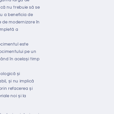
 că nu trebuie să se
ru a beneficia de
te de modernizare în
ompletă a
ocimentul este
rocimentului pe un
nând în același timp
ologică și
il, și nu implică
prin refacerea și
ale noi și la