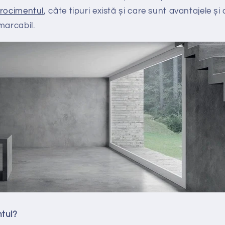
rocimentul
, câte tipuri există și care sunt avantajele ș
marcabil.
tul?