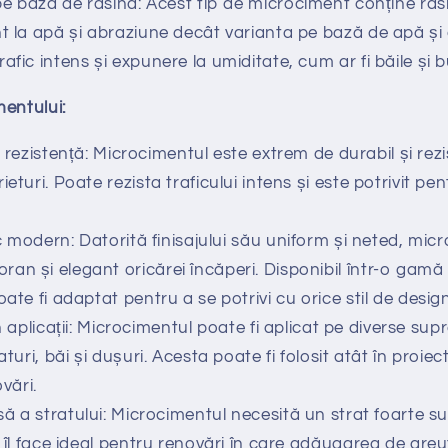
e bază de rasină: Acest tip de microciment conține rasi
nt la apă și abraziune decât varianta pe bază de apă și
afic intens și expunere la umiditate, cum ar fi băile și b
entului:
i rezistență: Microcimentul este extrem de durabil și rezi
ieturi. Poate rezista traficului intens și este potrivit pe
 modern: Datorită finisajului său uniform și neted, mic
n și elegant oricărei încăperi. Disponibil într-o gamă l
oate fi adaptat pentru a se potrivi cu orice stil de design
n aplicații: Microcimentul poate fi aplicat pe diverse supr
aturi, băi și dușuri. Acesta poate fi folosit atât în ​​proie
ovări.
 a stratului: Microcimentul necesită un strat foarte sub
ce îl face ideal pentru renovări în care adăugarea de gr