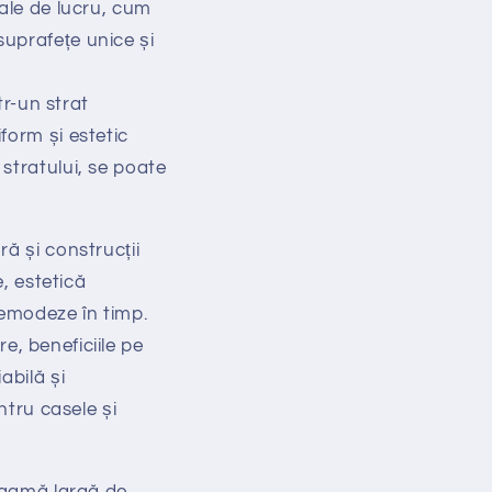
iale de lucru, cum
suprafețe unice și
tr-un strat
form și estetic
 stratului, se poate
ă și construcții
e, estetică
demodeze în timp.
re, beneficiile pe
abilă și
ntru casele și
o gamă largă de