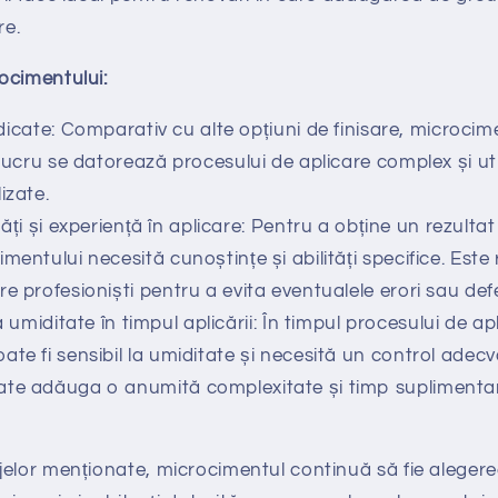
re.
ocimentului:
dicate: Comparativ cu alte opțiuni de finisare, microcim
 lucru se datorează procesului de aplicare complex și uti
izate.
tăți și experiență în aplicare: Pentru a obține un rezultat
mentului necesită cunoștințe și abilități specifice. Est
e profesioniști pentru a evita eventualele erori sau defe
a umiditate în timpul aplicării: În timpul procesului de ap
te fi sensibil la umiditate și necesită un control adecv
ate adăuga o anumită complexitate și timp suplimentar
jelor menționate, microcimentul continuă să fie aleger