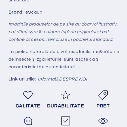
Brand:
eScaun
Imaginile produselor de pe site au doar rol ilustrativ,
pot diferi ușor în culoare față de originalul și pot
conține accesorii neincluse în pachetul standard.
La pielea natural
ă
de bivol, cicatricile, mușcăturile
de insecte și zgârieturile, sunt lăsate ca și
caracteristici de autenticitate!
Link-uri utile
:
Informații
DESPRE NOI
CALITATE
DURABILITATE
PRET