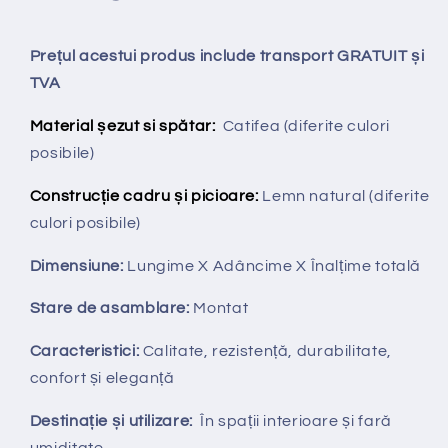
Prețul acestui produs include transport GRATUIT și
TVA
Material șezut si spătar:
Catifea (diferite culori
posibile)
Construcție cadru și picioare:
Lemn natural (diferite
culori posibile)
Dimensiune:
Lungime X
Adâncime X
Înalțime totală
Stare de asamblare:
Montat
Caracteristici:
Calitate, rezistență, durabilitate,
confort și eleganță
Destinație și utilizare:
În spații interioare și fară
umiditate