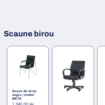
Scaune birou
Scaun de birou
negru | model
META
Preț
1.340,00 lei