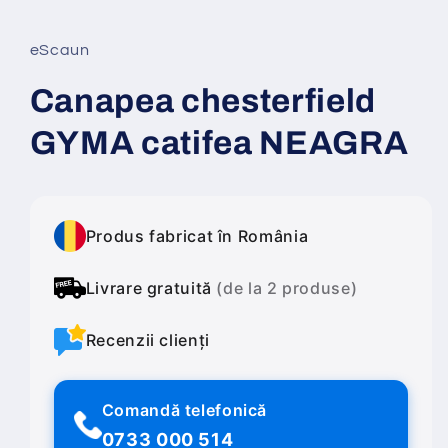
într-
o
fereastră
eScaun
modală
Canapea chesterfield
GYMA catifea NEAGRA
Produs fabricat în România
Livrare gratuită
(de la 2 produse)
Recenzii clienți
Comandă telefonică
0733 000 514