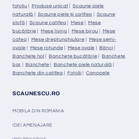
fotoliu
|
Produse unicat
|
Scaune piele
naturală
|
Scaune piele și catifea
|
Scaune
stofă
|
Scaune catifea
|
Mese
|
Mese
bucătărie
|
Mese living
|
Mese birou
|
Mese
cafea
|
Mese dreptunghiulare
|
Mese semi-
ovale
|
Mese rotunde
|
Mese ovale
|
Bănci
|
Banchete hol
|
Banchete bucătărie
|
Banchete
bar
|
Banchete
|
Banchete piele naturală
|
Banchete din catifea
|
Fotolii
|
Canapele
SCAUNESCU.RO
MOBILA DIN ROMANIA
IDEI AMENAJARE