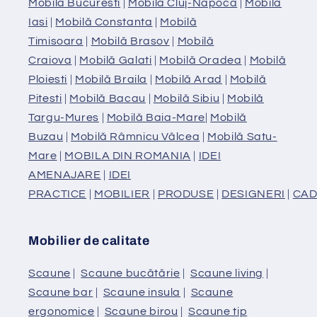
Mobilă Bucuresti
|
Mobilă Cluj-Napoca
|
Mobilă
Iasi
|
Mobilă Constanta
|
Mobilă
Timisoara
|
Mobilă Brasov
|
Mobilă
Craiova
|
Mobilă Galati
|
Mobilă Oradea
|
Mobilă
Ploiesti
|
Mobilă Braila
|
Mobilă Arad
|
Mobilă
Pitesti
|
Mobilă Bacau
|
Mobilă Sibiu
|
Mobilă
Targu-Mures
|
Mobilă Baia-Mare
|
Mobilă
Buzau
|
Mobilă Râmnicu Vâlcea
|
Mobilă Satu-
Mare
|
MOBILA DIN ROMANIA
|
IDEI
AMENAJARE
|
IDEI
PRACTICE
|
MOBILIER
|
PRODUSE
|
DESIGNERI
|
CAD
Mobilier de calitate
Scaune
|
Scaune bucătărie
|
Scaune living
|
Scaune bar
|
Scaune insula
|
Scaune
ergonomice
|
Scaune birou
|
Scaune tip