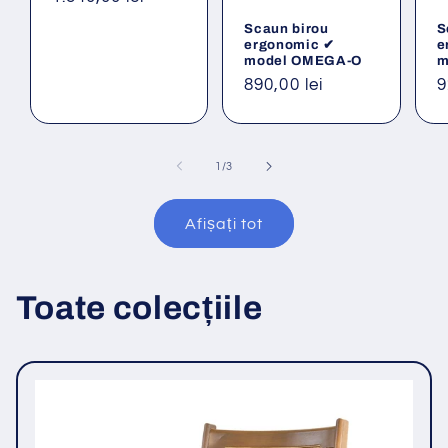
obișnuit
Scaun birou
S
ergonomic ✔
e
model OMEGA-O
m
Preț
890,00 lei
P
9
obișnuit
o
din
1
/
3
Afișați tot
Toate colecțiile