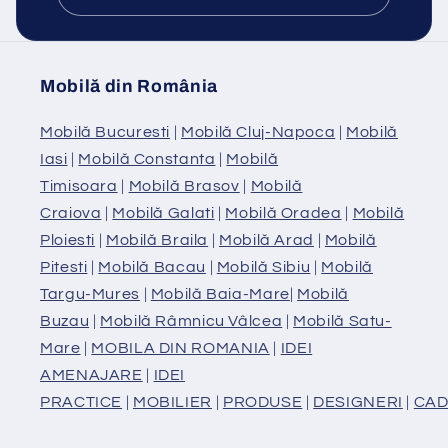
Mobilă din România
Mobilă Bucuresti
|
Mobilă Cluj-Napoca
|
Mobilă
Iasi
|
Mobilă Constanta
|
Mobilă
Timisoara
|
Mobilă Brasov
|
Mobilă
Craiova
|
Mobilă Galati
|
Mobilă Oradea
|
Mobilă
Ploiesti
|
Mobilă Braila
|
Mobilă Arad
|
Mobilă
Pitesti
|
Mobilă Bacau
|
Mobilă Sibiu
|
Mobilă
Targu-Mures
|
Mobilă Baia-Mare
|
Mobilă
Buzau
|
Mobilă Râmnicu Vâlcea
|
Mobilă Satu-
Mare
|
MOBILA DIN ROMANIA
|
IDEI
AMENAJARE
|
IDEI
PRACTICE
|
MOBILIER
|
PRODUSE
|
DESIGNERI
|
CAD