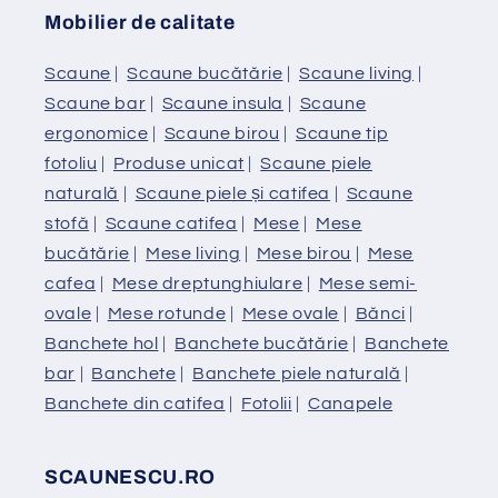
Mobilier de calitate
Scaune
|
Scaune bucătărie
|
Scaune living
|
Scaune bar
|
Scaune insula
|
Scaune
ergonomice
|
Scaune birou
|
Scaune tip
fotoliu
|
Produse unicat
|
Scaune piele
naturală
|
Scaune piele și catifea
|
Scaune
stofă
|
Scaune catifea
|
Mese
|
Mese
bucătărie
|
Mese living
|
Mese birou
|
Mese
cafea
|
Mese dreptunghiulare
|
Mese semi-
ovale
|
Mese rotunde
|
Mese ovale
|
Bănci
|
Banchete hol
|
Banchete bucătărie
|
Banchete
bar
|
Banchete
|
Banchete piele naturală
|
Banchete din catifea
|
Fotolii
|
Canapele
SCAUNESCU.RO