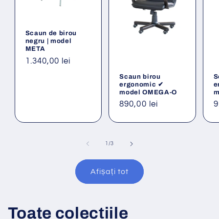
Scaun de birou
negru | model
META
Preț
1.340,00 lei
obișnuit
Scaun birou
S
ergonomic ✔
e
model OMEGA-O
m
Preț
890,00 lei
P
9
obișnuit
o
din
1
/
3
Afișați tot
Toate colecțiile