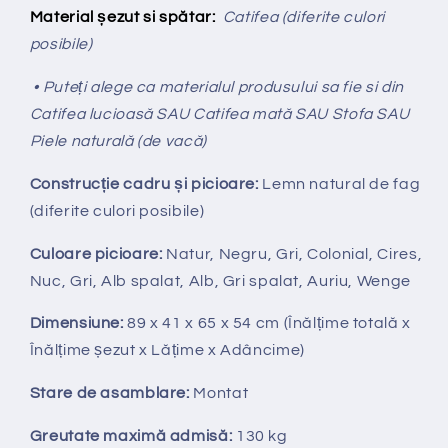
Material șezut si spătar:
Catifea (diferite culori
posibile)
• Puteți alege ca materialul produsului sa fie si din
Catifea lucioasă SAU Catifea mată SAU Stofa SAU
Piele naturală (de vacă)
Construcție cadru și picioare:
Lemn natural de fag
(diferite culori posibile)
Culoare picioare:
Natur, Negru, Gri, Colonial, Cires,
Nuc, Gri, Alb spalat, Alb, Gri spalat, Auriu, Wenge
Dimensiune:
89 x 41 x 65 x 54 cm (Înălțime totală x
Înălțime
ș
ezut x Lățime x Adâncime)
Stare de asamblare:
Montat
Greutate maximă admisă:
130 kg