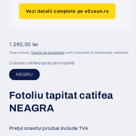
Vezi detalii complete pe eScaun.ro
Preț
1.260,00 lei
obișnuit
Taxe incluse.
Taxele de expediere
sunt calculate la finalizarea comenzii.
Culoare catifea (poza principală)
NEGRU
Fotoliu tapitat catifea
NEAGRA
Prețul acestui produs include TVA