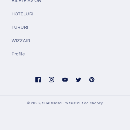
BILETE AVION
HOTELURI
TURURI
WIZZAIR
Profile
Facebook
Instagram
YouTube
Twitter
Pinterest
© 2026,
SCAUNescu.ro
Susținut de Shopify