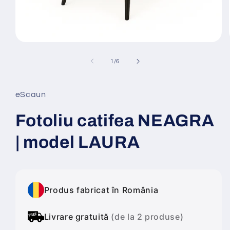
Deschide
conținutul
media
din
1
/
6
1
într-
o
fereastră
eScaun
modală
Fotoliu catifea NEAGRA
| model LAURA
Produs fabricat în România
Livrare gratuită
(de la 2 produse)