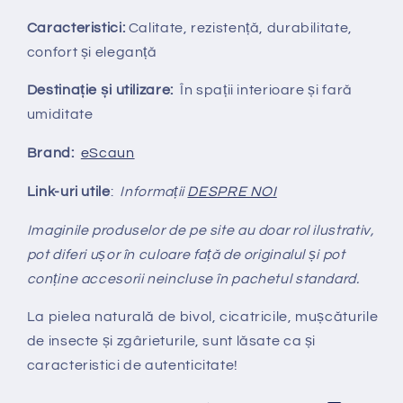
Caracteristici:
Calitate, rezistență, durabilitate,
confort și eleganță
Destinație și utilizare:
În spații interioare și fară
umiditate
Brand:
eScaun
Link-uri utile
:
Informații
DESPRE NOI
Imaginile produselor de pe site au doar rol ilustrativ,
pot diferi ușor în culoare față de originalul și pot
conține accesorii neincluse în pachetul standard.
La pielea natural
ă
de bivol, cicatricile, mușcăturile
de insecte și zgârieturile, sunt lăsate ca și
caracteristici de autenticitate!