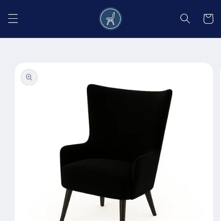
Salt la
conținut
Coș
Salt la
informațiile
despre
produs