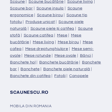
Scaune
|
Scaune bucătărie
|
Scaune living
|
Scaune bar
|
Scaune insula
|
Scaune
ergonomice
|
Scaune birou
|
Scaune tip
fotoliu
|
Produse unicat
|
Scaune piele
naturală
|
Scaune piele și catifea
|
Scaune
stofă
|
Scaune catifea
|
Mese
|
Mese
bucătărie
|
Mese living
|
Mese birou
|
Mese
cafea
|
Mese dreptunghiulare
|
Mese semi-
ovale
|
Mese rotunde
|
Mese ovale
|
Bănci
|
Banchete hol
|
Banchete bucătărie
|
Banchete
bar
|
Banchete
|
Banchete piele naturală
|
Banchete din catifea
|
Fotolii
|
Canapele
SCAUNESCU.RO
MOBILA DIN ROMANIA