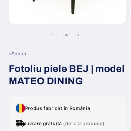
Deschide
conținutul
media
din
1
/
6
1
într-
o
fereastră
eScaun
modală
Fotoliu piele BEJ | model
MATEO DINING
Produs fabricat în România
Livrare gratuită
(de la 2 produse)