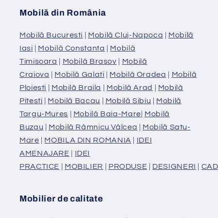
Mobilă din România
Mobilă Bucuresti
|
Mobilă Cluj-Napoca
|
Mobilă
Iasi
|
Mobilă Constanta
|
Mobilă
Timisoara
|
Mobilă Brasov
|
Mobilă
Craiova
|
Mobilă Galati
|
Mobilă Oradea
|
Mobilă
Ploiesti
|
Mobilă Braila
|
Mobilă Arad
|
Mobilă
Pitesti
|
Mobilă Bacau
|
Mobilă Sibiu
|
Mobilă
Targu-Mures
|
Mobilă Baia-Mare
|
Mobilă
Buzau
|
Mobilă Râmnicu Vâlcea
|
Mobilă Satu-
Mare
|
MOBILA DIN ROMANIA
|
IDEI
AMENAJARE
|
IDEI
PRACTICE
|
MOBILIER
|
PRODUSE
|
DESIGNERI
|
CAD
Mobilier de calitate