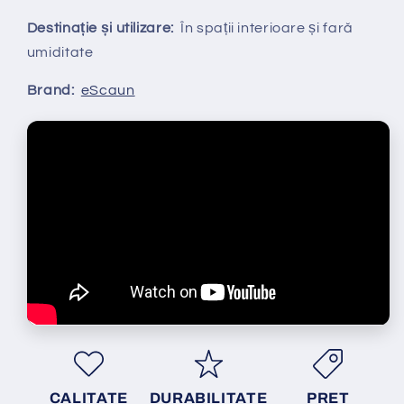
Destinație și utilizare:
În spații interioare și fară
umiditate
Brand:
eScaun
CALITATE
DURABILITATE
PRET