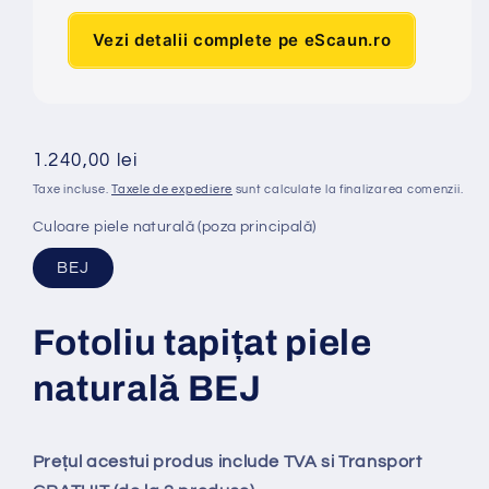
Vezi detalii complete pe eScaun.ro
Preț
1.240,00 lei
obișnuit
Taxe incluse.
Taxele de expediere
sunt calculate la finalizarea comenzii.
Culoare piele naturală (poza principală)
BEJ
Fotoliu tapi
ț
at piele
naturală BEJ
Prețul acestui produs include TVA si Transport