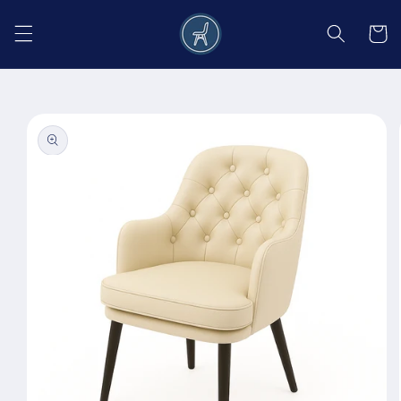
Salt la
conținut
Coș
Salt la
informațiile
despre
produs