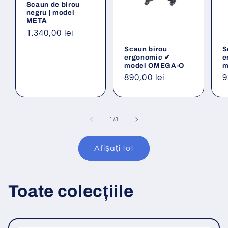
Scaun de birou
negru | model
META
Preț
1.340,00 lei
obișnuit
Scaun birou
S
ergonomic ✔
e
model OMEGA-O
m
Preț
890,00 lei
P
9
obișnuit
o
din
1
/
3
Afișați tot
Toate colecțiile