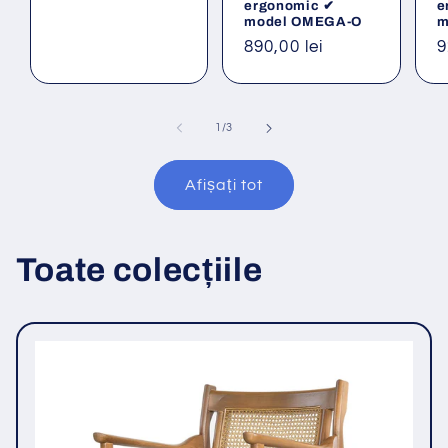
ergonomic ✔
e
model OMEGA-O
m
Preț
890,00 lei
P
9
obișnuit
o
din
1
/
3
Afișați tot
Toate colecțiile