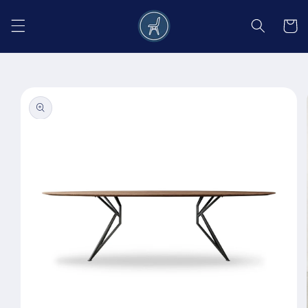
Salt la
conținut
Coș
Salt la
informațiile
despre
produs