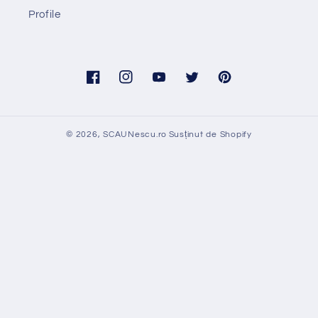
Profile
Facebook
Instagram
YouTube
Twitter
Pinterest
© 2026,
SCAUNescu.ro
Susținut de Shopify