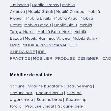
Timisoara
|
Mobilă Brasov
|
Mobilă
Craiova
|
Mobilă Galati
|
Mobilă Oradea
|
Mobilă
Ploiesti
|
Mobilă Braila
|
Mobilă Arad
|
Mobilă
Pitesti
|
Mobilă Bacau
|
Mobilă Sibiu
|
Mobilă
Targu-Mures
|
Mobilă Baia-Mare
|
Mobilă
Buzau
|
Mobilă Râmnicu Vâlcea
|
Mobilă Satu-
Mare
|
MOBILA DIN ROMANIA
|
IDEI
AMENAJARE
|
IDEI
PRACTICE
|
MOBILIER
|
PRODUSE
|
DESIGNERI
|
CAD
Mobilier de calitate
Scaune
|
Scaune bucătărie
|
Scaune living
|
Scaune bar
|
Scaune insula
|
Scaune
ergonomice
|
Scaune birou
|
Scaune tip
fotoliu
|
Produse unicat
|
Scaune piele