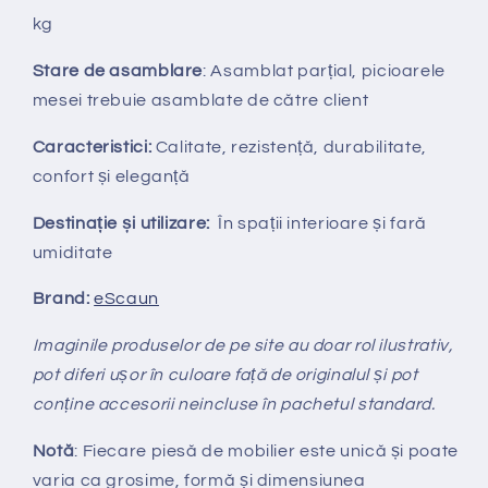
kg
Stare de asamblare
: Asamblat parțial, picioarele
mesei trebuie asamblate de către client
Caracteristici:
Calitate, rezistență, durabilitate,
confort și eleganță
Destinație și utilizare:
În spații interioare și fară
umiditate
Brand:
eScaun
Imaginile produselor de pe site au doar rol ilustrativ,
pot diferi ușor în culoare față de originalul și pot
conține accesorii neincluse în pachetul standard.
Notă
: Fiecare piesă de mobilier este unică și poate
varia ca grosime, formă și dimensiunea