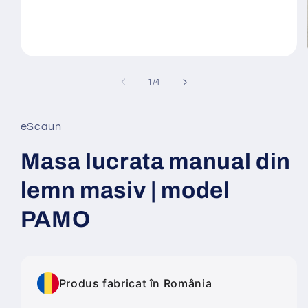
Deschide
conținutul
media
din
1
/
4
1
într-
o
fereastră
eScaun
modală
Masa lucrata manual din
lemn masiv | model
PAMO
Produs fabricat în România