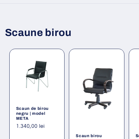
Scaune birou
Scaun de birou
negru | model
META
Preț
1.340,00 lei
obișnuit
Scaun birou
S