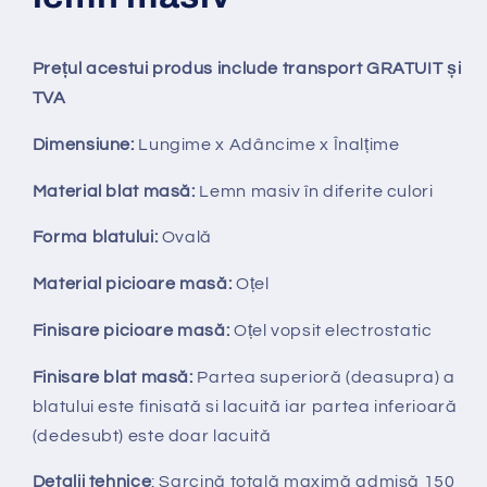
Prețul acestui produs include transport GRATUIT și
TVA
Dimensiune:
Lungime x Adâncime x Înalțime
Material blat masă:
Lemn masiv
în diferite culori
Forma blatului:
Ovală
Material picioare masă:
Oțel
Finisare picioare masă:
O
țel vopsit electrostatic
Finisare blat masă:
Partea superioră (deasupra) a
blatului este finisată si lacuită iar partea inferioară
(dedesubt) este doar lacuită
Detalii tehnice
: Sarcină totală maximă admisă 150