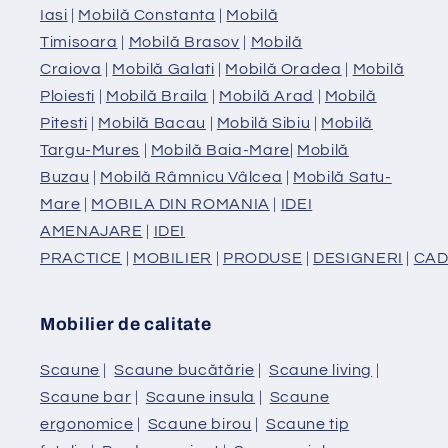
Iasi
|
Mobilă Constanta
|
Mobilă
Timisoara
|
Mobilă Brasov
|
Mobilă
Craiova
|
Mobilă Galati
|
Mobilă Oradea
|
Mobilă
Ploiesti
|
Mobilă Braila
|
Mobilă Arad
|
Mobilă
Pitesti
|
Mobilă Bacau
|
Mobilă Sibiu
|
Mobilă
Targu-Mures
|
Mobilă Baia-Mare
|
Mobilă
Buzau
|
Mobilă Râmnicu Vâlcea
|
Mobilă Satu-
Mare
|
MOBILA DIN ROMANIA
|
IDEI
AMENAJARE
|
IDEI
PRACTICE
|
MOBILIER
|
PRODUSE
|
DESIGNERI
|
CAD
Mobilier de calitate
Scaune
|
Scaune bucătărie
|
Scaune living
|
Scaune bar
|
Scaune insula
|
Scaune
ergonomice
|
Scaune birou
|
Scaune tip