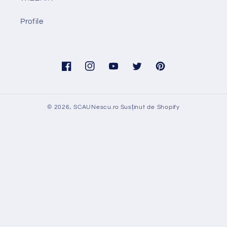
Profile
Facebook
Instagram
YouTube
Twitter
Pinterest
© 2026,
SCAUNescu.ro
Susținut de Shopify