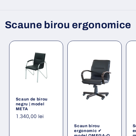
Scaune birou ergonomice
Scaun de birou
negru | model
META
Preț
1.340,00 lei
obișnuit
Scaun birou
S
ergonomic ✔
e
model OMEGA-O
m