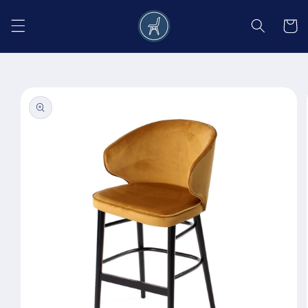
Salt la
conținut
Coș
Salt la
informațiile
despre
produs