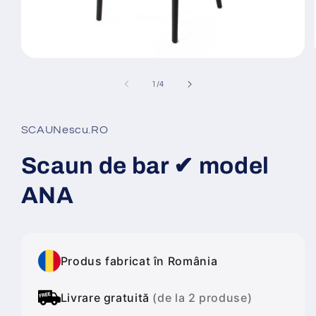
Deschide
conținutul
media
din
1
/
4
1
într-
o
fereastră
SCAUNescu.RO
modală
Scaun de bar ✔ model
ANA
Produs fabricat în România
Livrare gratuită
(de la 2 produse)