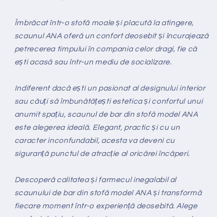
Îmbrăcat într-o stofă moale și placută la atingere,
scaunul ANA oferă un confort deosebit și încurajează
petrecerea timpului în compania celor dragi, fie că
ești acasă sau într-un mediu de socializare.
Indiferent dacă ești un pasionat al designului interior
sau căuți să îmbunătățești estetica și confortul unui
anumit spațiu, scaunul de bar din stofă model ANA
este alegerea ideală. Elegant, practic și cu un
caracter inconfundabil, acesta va deveni cu
siguranță punctul de atracție al oricărei încăperi.
Descoperă calitatea și farmecul inegalabil al
scaunului de bar din stofă model ANA și transformă
fiecare moment într-o experiență deosebită. Alege