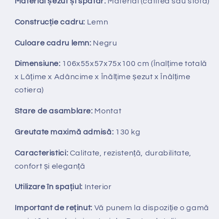
Material șezut și spătar:
Material (catifea sau stofă)
Construcție cadru:
Lemn
Culoare cadru lemn:
Negru
Dimensiune:
106x55x57x75x100 cm (Înalțime totală
x Lățime x Adâncime x Înălțime șezut x Înălțime
cotiera)
Stare de asamblare:
Montat
Greutate maximă admisă:
130 kg
Caracteristici:
Calitate, rezistență, durabilitate,
confort și eleganță
Utilizare în spațiul:
Interior
Important de reținut:
V
ă punem la dispozi
ț
ie
o gamă