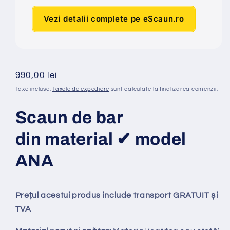
Vezi detalii complete pe eScaun.ro
Preț
990,00 lei
obișnuit
Taxe incluse.
Taxele de expediere
sunt calculate la finalizarea comenzii.
Scaun de bar
din material ✔ model
ANA
Prețul acestui produs include transport GRATUIT și
TVA