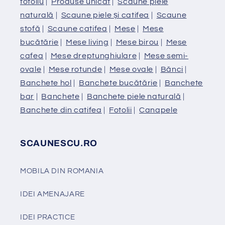
fotoliu
|
Produse unicat
|
Scaune piele
naturală
|
Scaune piele și catifea
|
Scaune
stofă
|
Scaune catifea
|
Mese
|
Mese
bucătărie
|
Mese living
|
Mese birou
|
Mese
cafea
|
Mese dreptunghiulare
|
Mese semi-
ovale
|
Mese rotunde
|
Mese ovale
|
Bănci
|
Banchete hol
|
Banchete bucătărie
|
Banchete
bar
|
Banchete
|
Banchete piele naturală
|
Banchete din catifea
|
Fotolii
|
Canapele
SCAUNESCU.RO
MOBILA DIN ROMANIA
IDEI AMENAJARE
IDEI PRACTICE