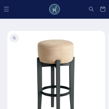
Salt la
conținut
Coș
Salt la
informațiile
despre
produs