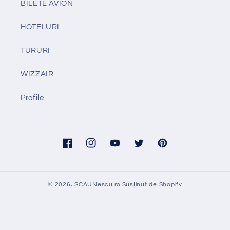
BILETE AVION
HOTELURI
TURURI
WIZZAIR
Profile
Facebook
Instagram
YouTube
Twitter
Pinterest
© 2026,
SCAUNescu.ro
Susținut de Shopify