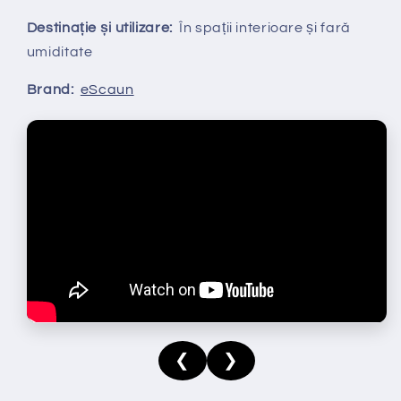
Destinație și utilizare:
În spații interioare și fară
umiditate
Brand:
eScaun
❮
❯