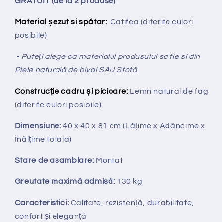
GRATUIT (de la 2 produse)
Material șezut si spătar:
Catifea
(diferite culori
posibile)
• Puteți alege ca materialul produsului sa fie si din
Piele naturală de bivol SAU Stofă
Construcție cadru și picioare:
Lemn natural de fag
(diferite culori posibile)
Dimensiune:
40 x 40 x 81
cm
(
Lățime x Adâncime x
Înălțime totala)
Stare de asamblare:
Montat
Greutate maximă admisă:
130 kg
Caracteristici:
Calitate, rezistență, durabilitate,
confort și eleganță