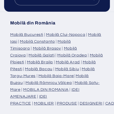
Mobilă din România
Mobilă Bucuresti
|
Mobilă Cluj-Napoca
|
Mobilă
Iasi
|
Mobilă Constanta
|
Mobilă
Timisoara
|
Mobilă Brasov
|
Mobilă
Craiova
|
Mobilă Galati
|
Mobilă Oradea
|
Mobilă
Ploiesti
|
Mobilă Braila
|
Mobilă Arad
|
Mobilă
Pitesti
|
Mobilă Bacau
|
Mobilă Sibiu
|
Mobilă
Targu-Mures
|
Mobilă Baia-Mare
|
Mobilă
Buzau
|
Mobilă Râmnicu Vâlcea
|
Mobilă Satu-
Mare
|
MOBILA DIN ROMANIA
|
IDEI
AMENAJARE
|
IDEI
PRACTICE
|
MOBILIER
|
PRODUSE
|
DESIGNERI
|
CAD