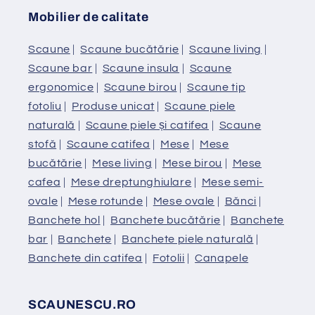
Mobilier de calitate
Scaune
|
Scaune bucătărie
|
Scaune living
|
Scaune bar
|
Scaune insula
|
Scaune
ergonomice
|
Scaune birou
|
Scaune tip
fotoliu
|
Produse unicat
|
Scaune piele
naturală
|
Scaune piele și catifea
|
Scaune
stofă
|
Scaune catifea
|
Mese
|
Mese
bucătărie
|
Mese living
|
Mese birou
|
Mese
cafea
|
Mese dreptunghiulare
|
Mese semi-
ovale
|
Mese rotunde
|
Mese ovale
|
Bănci
|
Banchete hol
|
Banchete bucătărie
|
Banchete
bar
|
Banchete
|
Banchete piele naturală
|
Banchete din catifea
|
Fotolii
|
Canapele
SCAUNESCU.RO