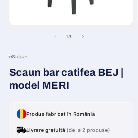
Deschide
conținutul
media
din
1
/
3
1
într-
o
fereastră
eScaun
modală
Scaun bar catifea BEJ |
model MERI
Produs fabricat în România
Livrare gratuită
(de la 2 produse)