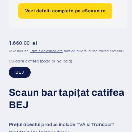
Vezi detalii complete pe eScaun.ro
Preț
1.660,00 lei
obișnuit
Taxe incluse.
Taxele de expediere
sunt calculate la finalizarea comenzii.
Culoare catifea (poza principală)
BEJ
Scaun bar tapi
ț
at
catifea
BEJ
Prețul acestui produs include TVA si Transport