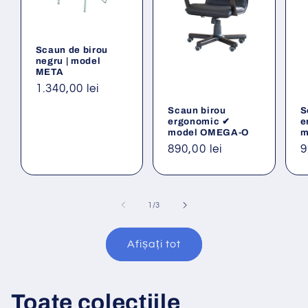
Scaun de birou
negru | model
META
Preț
1.340,00 lei
obișnuit
Scaun birou
S
ergonomic ✔
e
model OMEGA-O
m
Preț
890,00 lei
P
9
obișnuit
o
din
1
/
3
Afișați tot
Toate colecțiile