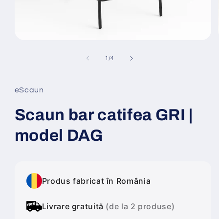
Deschide
conținutul
media
din
1
/
4
1
într-
o
fereastră
eScaun
modală
Scaun bar catifea GRI |
model DAG
Produs fabricat în România
Livrare gratuită
(de la 2 produse)