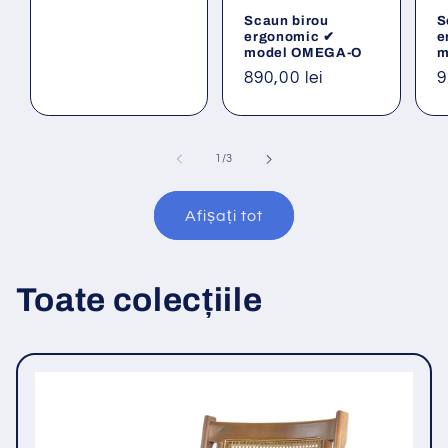
obișnuit
Scaun birou
S
ergonomic ✔
e
model OMEGA-O
m
Preț
890,00 lei
P
9
obișnuit
o
din
1
/
3
Afișați tot
Toate colecțiile