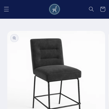
Salt la
conținut
Coș
Salt la
informațiile
despre
produs