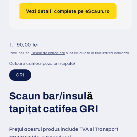
Vezi detalii complete pe eScaun.ro
Preț
1.190,00 lei
obișnuit
Taxe incluse.
Taxele de expediere
sunt calculate la finalizarea comenzii.
Culoare catifea (poza principală)
GRI
Scaun bar/insul
ă
tapi
ț
at
catifea GRI
Prețul acestui produs include TVA si Transport