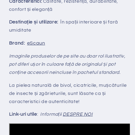
Caracteristici:
Calitate, rezistență, durabilitate,
confort și eleganță
Destinație și utilizare:
În spații interioare și fară
umiditate
Brand:
eScaun
Imaginile produselor de pe site au doar rol ilustrativ,
pot diferi ușor în culoare față de originalul și pot
conține accesorii neincluse în pachetul standard.
La pielea naturală de bivol, cicatricile, mușcăturile
de insecte și zgârieturile, sunt lăsate ca și
caracteristici de autenticitate!
Link-uri utile
:
Informații
DESPRE NOI