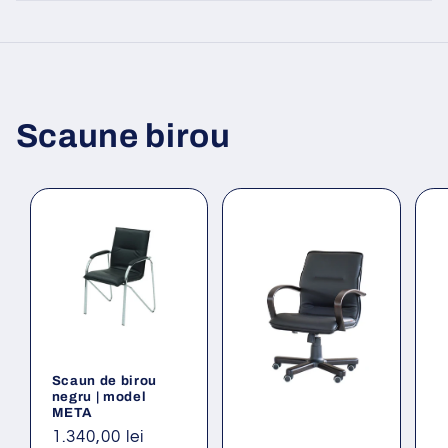
Scaune birou
Scaun de birou
negru | model
META
Preț
1.340,00 lei