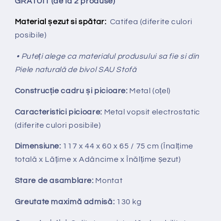
GRATUIT (de la 2 produse)
Material șezut si spătar:
Catifea
(diferite culori
posibile)
• Puteți alege ca materialul produsului sa fie si din
Piele naturală de bivol SAU Stofă
Construcție cadru și picioare:
Metal (oțel)
Caracteristici picioare:
Metal vopsit electrostatic
(diferite culori posibile)
Dimensiune:
117 x 44 x 60 x 65 / 75
cm
(Înalțime
totală x
Lățime x Adâncime x Înălțime șezut)
Stare de asamblare:
Montat
Greutate maximă admisă:
130 kg