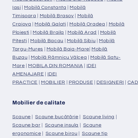
Iasi
|
Mobilă Constanta
|
Mobilă
Timisoara
|
Mobilă Brasov
|
Mobilă
Craiova
|
Mobilă Galati
|
Mobilă Oradea
|
Mobilă
Ploiesti
|
Mobilă Braila
|
Mobilă Arad
|
Mobilă
Pitesti
|
Mobilă Bacau
|
Mobilă Sibiu
|
Mobilă
Targu-Mures
|
Mobilă Baia-Mare
|
Mobilă
Buzau
|
Mobilă Râmnicu Vâlcea
|
Mobilă Satu-
Mare
|
MOBILA DIN ROMANIA
|
IDEI
AMENAJARE
|
IDEI
PRACTICE
|
MOBILIER
|
PRODUSE
|
DESIGNERI
|
CAD
Mobilier de calitate
Scaune
|
Scaune bucătărie
|
Scaune living
|
Scaune bar
|
Scaune insula
|
Scaune
ergonomice
|
Scaune birou
|
Scaune tip