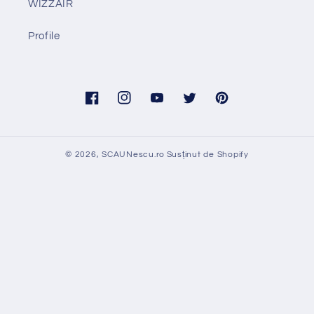
WIZZAIR
Profile
Facebook
Instagram
YouTube
Twitter
Pinterest
© 2026,
SCAUNescu.ro
Susținut de Shopify