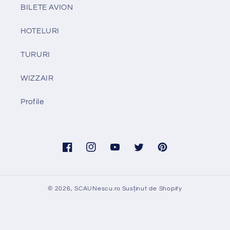
BILETE AVION
HOTELURI
TURURI
WIZZAIR
Profile
Facebook
Instagram
YouTube
Twitter
Pinterest
© 2026,
SCAUNescu.ro
Susținut de Shopify