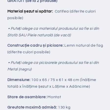
GRATUIT (de la 2 produse)
Material șezut si spătar:
Catifea
(diferite culori
posibile)
• Puteți alege ca materialul produsului sa fie si din
Stofă SAU Piele naturală (de vacă)
Construcție cadru și picioare:
Lemn natural de fag
(diferite culori posibile)
• Puteți alege ca picioarele produsului sa fie si din
Metal (negru)
Dimensiune:
100 x 65 / 75 x 61 x 48 cm (Înălțime
totală x Înălțime
ș
ezut x Lățime x Adâncime)
Stare de asamblare:
Montat
Greutate maximă admisă:
130 kg