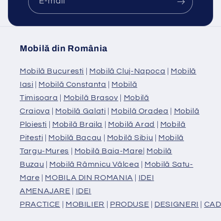
E-mail
Mobilă din România
Mobilă Bucuresti
|
Mobilă Cluj-Napoca
|
Mobilă
Iasi
|
Mobilă Constanta
|
Mobilă
Timisoara
|
Mobilă Brasov
|
Mobilă
Craiova
|
Mobilă Galati
|
Mobilă Oradea
|
Mobilă
Ploiesti
|
Mobilă Braila
|
Mobilă Arad
|
Mobilă
Pitesti
|
Mobilă Bacau
|
Mobilă Sibiu
|
Mobilă
Targu-Mures
|
Mobilă Baia-Mare
|
Mobilă
Buzau
|
Mobilă Râmnicu Vâlcea
|
Mobilă Satu-
Mare
|
MOBILA DIN ROMANIA
|
IDEI
AMENAJARE
|
IDEI
PRACTICE
|
MOBILIER
|
PRODUSE
|
DESIGNERI
|
CAD