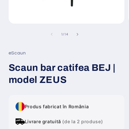
Deschide
conținutul
media
din
1
/
14
1
într-
o
fereastră
eScaun
modală
Scaun bar catifea BEJ |
model ZEUS
Produs fabricat în România
Livrare gratuită
(de la 2 produse)