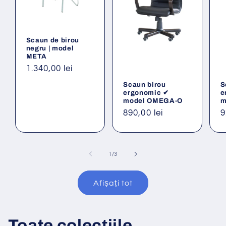
Scaun de birou
negru | model
META
Preț
1.340,00 lei
obișnuit
Scaun birou
S
ergonomic ✔
e
model OMEGA-O
m
Preț
890,00 lei
P
9
obișnuit
o
din
1
/
3
Afișați tot
Toate colecțiile