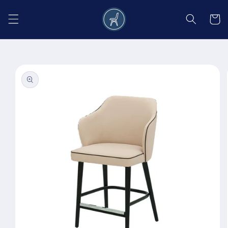
Salt la
conținut
Coș
Salt la
informațiile
despre
produs