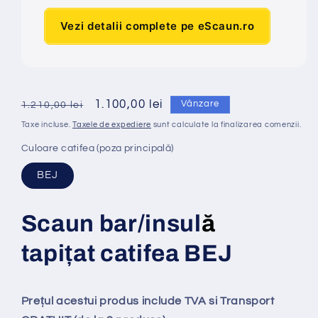
Vezi detalii complete pe eScaun.ro
Preț
Preț
1.100,00 lei
Vânzare
1.210,00 lei
obișnuit
redus
Taxe incluse.
Taxele de expediere
sunt calculate la finalizarea comenzii.
Culoare catifea (poza principală)
BEJ
Scaun bar/insul
ă
tapi
ț
at
catifea BEJ
Prețul acestui produs include TVA si Transport