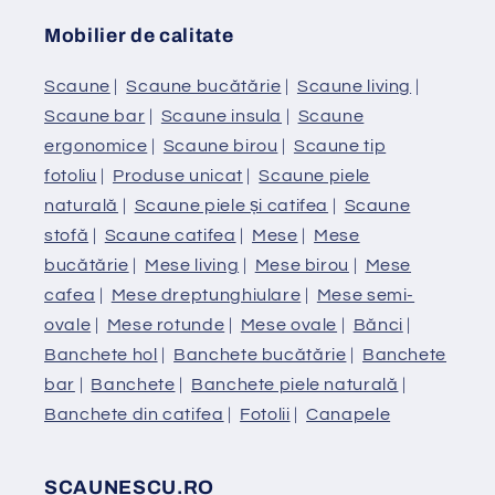
Mobilier de calitate
Scaune
|
Scaune bucătărie
|
Scaune living
|
Scaune bar
|
Scaune insula
|
Scaune
ergonomice
|
Scaune birou
|
Scaune tip
fotoliu
|
Produse unicat
|
Scaune piele
naturală
|
Scaune piele și catifea
|
Scaune
stofă
|
Scaune catifea
|
Mese
|
Mese
bucătărie
|
Mese living
|
Mese birou
|
Mese
cafea
|
Mese dreptunghiulare
|
Mese semi-
ovale
|
Mese rotunde
|
Mese ovale
|
Bănci
|
Banchete hol
|
Banchete bucătărie
|
Banchete
bar
|
Banchete
|
Banchete piele naturală
|
Banchete din catifea
|
Fotolii
|
Canapele
SCAUNESCU.RO