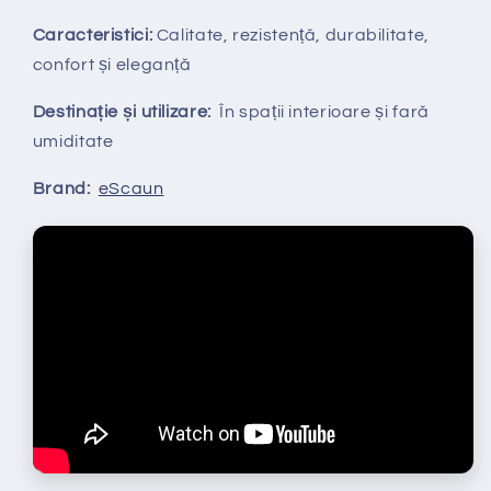
Caracteristici:
Calitate, rezistență, durabilitate,
confort și eleganță
Destinație și utilizare:
În spații interioare și fară
umiditate
Brand:
eScaun