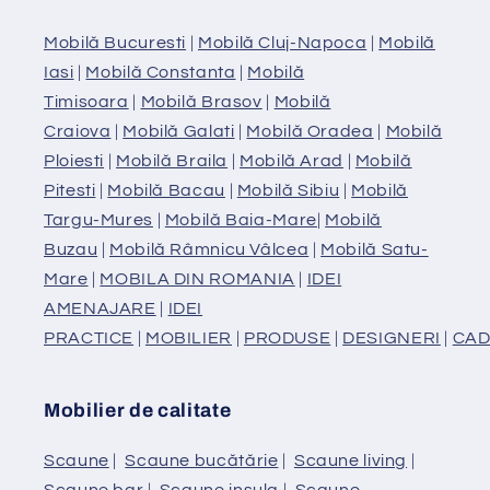
Mobilă Bucuresti
|
Mobilă Cluj-Napoca
|
Mobilă
Iasi
|
Mobilă Constanta
|
Mobilă
Timisoara
|
Mobilă Brasov
|
Mobilă
Craiova
|
Mobilă Galati
|
Mobilă Oradea
|
Mobilă
Ploiesti
|
Mobilă Braila
|
Mobilă Arad
|
Mobilă
Pitesti
|
Mobilă Bacau
|
Mobilă Sibiu
|
Mobilă
Targu-Mures
|
Mobilă Baia-Mare
|
Mobilă
Buzau
|
Mobilă Râmnicu Vâlcea
|
Mobilă Satu-
Mare
|
MOBILA DIN ROMANIA
|
IDEI
AMENAJARE
|
IDEI
PRACTICE
|
MOBILIER
|
PRODUSE
|
DESIGNERI
|
CAD
Mobilier de calitate
Scaune
|
Scaune bucătărie
|
Scaune living
|
Scaune bar
|
Scaune insula
|
Scaune