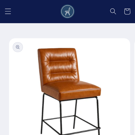
Salt la
conținut
Coș
Salt la
informațiile
despre
produs