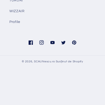
TURURI
WIZZAIR
Profile
Facebook
Instagram
YouTube
Twitter
Pinterest
© 2026,
SCAUNescu.ro
Susținut de Shopify