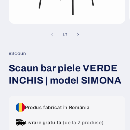
Deschide
conținutul
media
din
1
/
7
1
într-
o
fereastră
eScaun
modală
Scaun bar piele VERDE
INCHIS | model SIMONA
Produs fabricat în România
Livrare gratuită
(de la 2 produse)