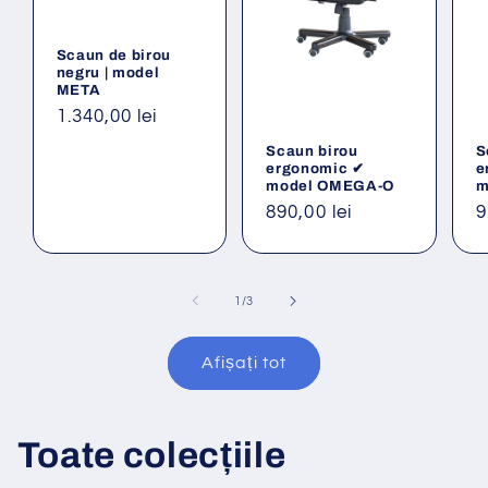
Scaun de birou
negru | model
META
Preț
1.340,00 lei
obișnuit
Scaun birou
S
ergonomic ✔
e
model OMEGA-O
m
Preț
890,00 lei
P
9
obișnuit
o
din
1
/
3
Afișați tot
Toate colecțiile