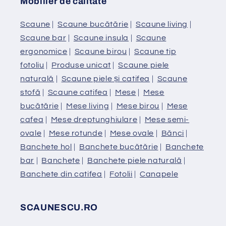
Mobilier de calitate
Scaune
|
Scaune bucătărie
|
Scaune living
|
Scaune bar
|
Scaune insula
|
Scaune
ergonomice
|
Scaune birou
|
Scaune tip
fotoliu
|
Produse unicat
|
Scaune piele
naturală
|
Scaune piele și catifea
|
Scaune
stofă
|
Scaune catifea
|
Mese
|
Mese
bucătărie
|
Mese living
|
Mese birou
|
Mese
cafea
|
Mese dreptunghiulare
|
Mese semi-
ovale
|
Mese rotunde
|
Mese ovale
|
Bănci
|
Banchete hol
|
Banchete bucătărie
|
Banchete
bar
|
Banchete
|
Banchete piele naturală
|
Banchete din catifea
|
Fotolii
|
Canapele
SCAUNESCU.RO