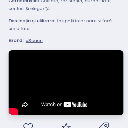
Caracteristici:
Calitate, rezistență, durabilitate,
confort și eleganță
Destinație și utilizare:
În spații interioare și fară
umiditate
Brand:
eScaun