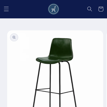
Salt la
conținut
Coș
Salt la
informațiile
despre
produs