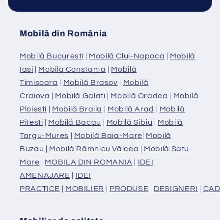
Mobilă din România
Mobilă Bucuresti
|
Mobilă Cluj-Napoca
|
Mobilă
Iasi
|
Mobilă Constanta
|
Mobilă
Timisoara
|
Mobilă Brasov
|
Mobilă
Craiova
|
Mobilă Galati
|
Mobilă Oradea
|
Mobilă
Ploiesti
|
Mobilă Braila
|
Mobilă Arad
|
Mobilă
Pitesti
|
Mobilă Bacau
|
Mobilă Sibiu
|
Mobilă
Targu-Mures
|
Mobilă Baia-Mare
|
Mobilă
Buzau
|
Mobilă Râmnicu Vâlcea
|
Mobilă Satu-
Mare
|
MOBILA DIN ROMANIA
|
IDEI
AMENAJARE
|
IDEI
PRACTICE
|
MOBILIER
|
PRODUSE
|
DESIGNERI
|
CAD