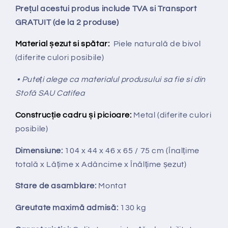
Prețul acestui produs include TVA si Transport
GRATUIT (de la 2 produse)
Material șezut si spătar:
Piele naturală de bivol
(diferite culori posibile)
• Puteți alege ca materialul produsului sa fie si din
Stofă SAU Catifea
Construcție cadru și picioare:
Metal (diferite culori
posibile)
Dimensiune:
104 x 44 x 46 x 65 / 75
cm
(Înalțime
totală x
Lățime x Adâncime x Înălțime șezut)
Stare de asamblare:
Montat
Greutate maximă admisă:
130 kg