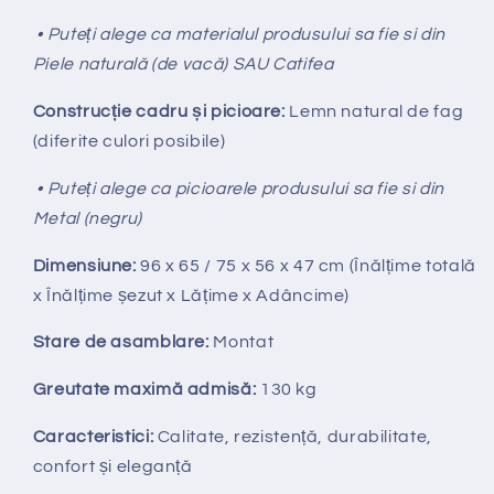
• Puteți alege ca materialul produsului sa fie si din
Piele naturală (de vacă) SAU Catifea
Construcție cadru și picioare:
Lemn natural de fag
(diferite culori posibile)
• Puteți alege ca picioarele produsului sa fie si din
Metal (negru)
Dimensiune:
96 x 65 / 75 x 56 x 47 cm (Înălțime totală
x Înălțime
ș
ezut x Lățime x Adâncime)
Stare de asamblare:
Montat
Greutate maximă admisă:
130 kg
Caracteristici:
Calitate, rezistență, durabilitate,
confort și eleganță