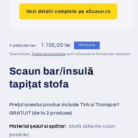
Vezi detalii complete pe eScaun.ro
Preț
Preț
1.100,00 lei
Vânzare
1.260,00 lei
obișnuit
redus
Taxe incluse.
Taxele de expediere
sunt calculate la finalizarea comenzii.
Scaun bar/insul
ă
tapi
ț
at
stofa
Prețul acestui produs include TVA si Transport
GRATUIT (de la 2 produse)
Material șezut si spătar:
Stofă
(diferite culori
posibile)