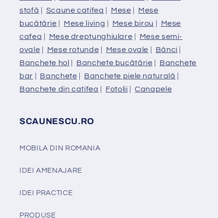
stofă
|
Scaune catifea
|
Mese
|
Mese
bucătărie
|
Mese living
|
Mese birou
|
Mese
cafea
|
Mese dreptunghiulare
|
Mese semi-
ovale
|
Mese rotunde
|
Mese ovale
|
Bănci
|
Banchete hol
|
Banchete bucătărie
|
Banchete
bar
|
Banchete
|
Banchete piele naturală
|
Banchete din catifea
|
Fotolii
|
Canapele
SCAUNESCU.RO
MOBILA DIN ROMANIA
IDEI AMENAJARE
IDEI PRACTICE
PRODUSE