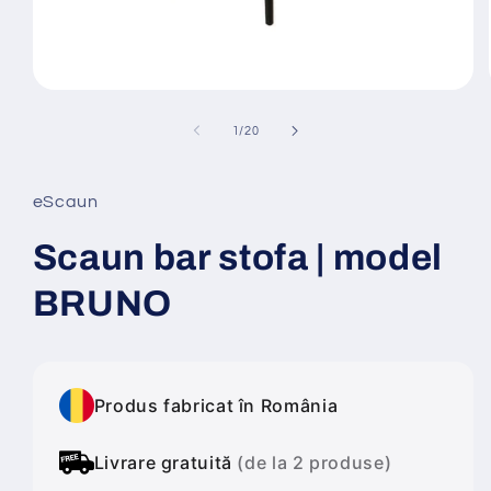
Deschide
conținutul
media
din
1
/
20
1
într-
o
fereastră
eScaun
modală
Scaun bar stofa | model
BRUNO
Produs fabricat în România
Livrare gratuită
(de la 2 produse)