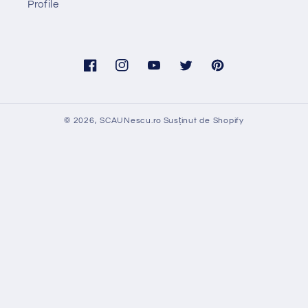
Profile
Facebook
Instagram
YouTube
Twitter
Pinterest
© 2026,
SCAUNescu.ro
Susținut de Shopify