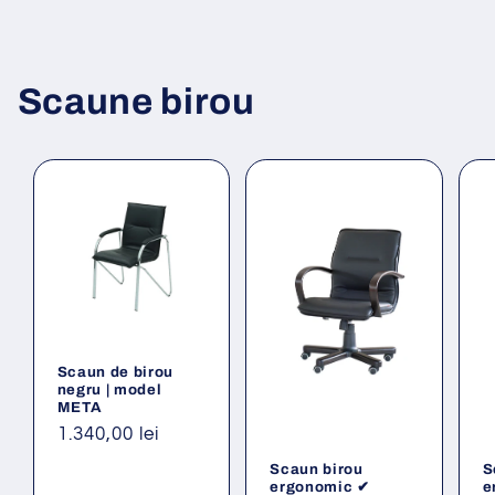
Scaune birou
Scaun de birou
negru | model
META
Preț
1.340,00 lei
obișnuit
Scaun birou
S
ergonomic ✔
e