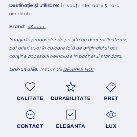
Destinație și utilizare:
În spații interioare și fară
umiditate
Brand:
eScaun
Imaginile produselor de pe site au doar rol ilustrativ,
pot diferi ușor în culoare față de originalul și pot
conține accesorii neincluse în pachetul standard.
Link-uri utile
: Informații
DESPRE NOI
CALITATE
DURABILITATE
PRET
CONTACT
ELEGANTA
LUX