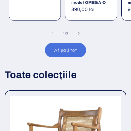
model OMEGA-O
m
Preț
890,00 lei
P
9
obișnuit
o
din
1
/
3
Afișați tot
Toate colecțiile