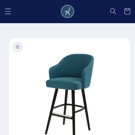
Salt la
conținut
Coș
Salt la
informațiile
despre
produs