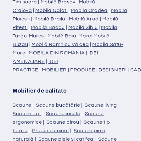
Timisoara
|
Mobilă Brasov
|
Mobilă
Craiova
|
Mobilă Galati
|
Mobilă Oradea
|
Mobilă
Ploiesti
|
Mobilă Braila
|
Mobilă Arad
|
Mobilă
Pitesti
|
Mobilă Bacau
|
Mobilă Sibiu
|
Mobilă
Targu-Mures
|
Mobilă Baia-Mare
|
Mobilă
Buzau
|
Mobilă Râmnicu Vâlcea
|
Mobilă Satu-
Mare
|
MOBILA DIN ROMANIA
|
IDEI
AMENAJARE
|
IDEI
PRACTICE
|
MOBILIER
|
PRODUSE
|
DESIGNERI
|
CAD
Mobilier de calitate
Scaune
|
Scaune bucătărie
|
Scaune living
|
Scaune bar
|
Scaune insula
|
Scaune
ergonomice
|
Scaune birou
|
Scaune tip
fotoliu
|
Produse unicat
|
Scaune piele
naturală
|
Scaune piele și catifea
|
Scaune