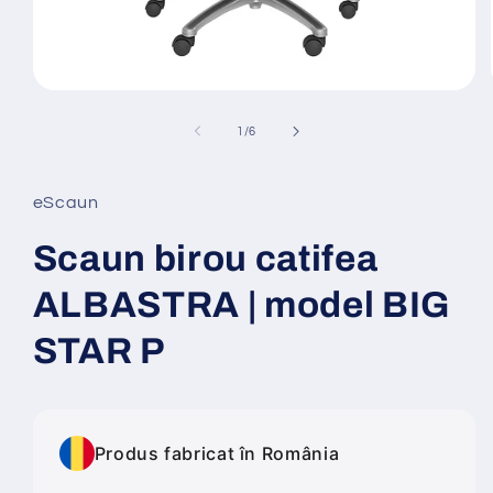
Deschide
conținutul
media
din
1
/
6
1
într-
o
fereastră
eScaun
modală
Scaun birou catifea
ALBASTRA | model BIG
STAR P
Produs fabricat în România