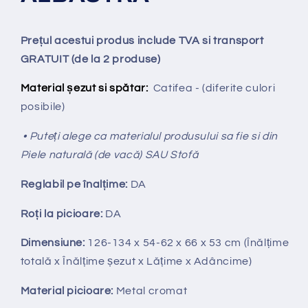
Prețul acestui produs include TVA si transport
GRATUIT (de la 2 produse)
Material șezut si spătar:
Catifea - (diferite culori
posibile)
• Puteți alege ca materialul produsului sa fie si din
Piele naturală (de vacă) SAU Stofă
Reglabil pe
î
nal
ț
ime:
DA
Ro
ț
i la picioare:
DA
Dimensiune:
126-134 x 54-62 x 66 x 53 cm (Înălțime
totală x Înălțime
ș
ezut x Lățime x Adâncime)
Material picioare:
Metal cromat