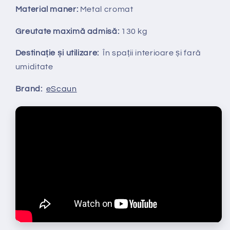
Material maner:
Metal cromat
Greutate maximă admisă:
130 kg
Destinație și utilizare:
În spații interioare și fară
umiditate
Brand:
eScaun