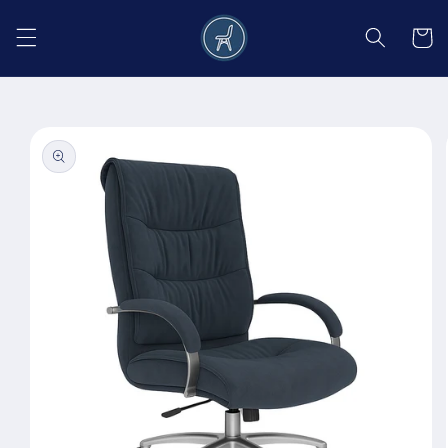
Salt la
conținut
Coș
Salt la
informațiile
despre
produs