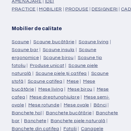
AMENAJARE
|
IDEI
PRACTICE
|
MOBILIER
|
PRODUSE
|
DESIGNERI
|
CAD
Mobilier de calitate
Scaune
|
Scaune bucătărie
|
Scaune living
|
Scaune bar
|
Scaune insula
|
Scaune
ergonomice
|
Scaune birou
|
Scaune tip
fotoliu
|
Produse unicat
|
Scaune piele
naturală
|
Scaune piele și catifea
|
Scaune
stofă
|
Scaune catifea
|
Mese
|
Mese
bucătărie
|
Mese living
|
Mese birou
|
Mese
cafea
|
Mese dreptunghiulare
|
Mese semi-
ovale
|
Mese rotunde
|
Mese ovale
|
Bănci
|
Banchete hol
|
Banchete bucătărie
|
Banchete
bar
|
Banchete
|
Banchete piele naturală
|
Banchete din catifea
|
Fotolii
|
Canapele