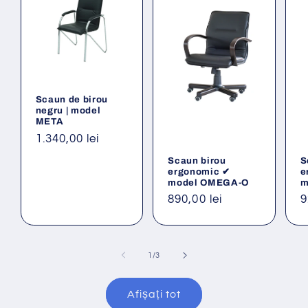
Scaun de birou
negru | model
META
Preț
1.340,00 lei
obișnuit
Scaun birou
S
ergonomic ✔
e
model OMEGA-O
m
Preț
890,00 lei
P
9
obișnuit
o
din
1
/
3
Afișați tot