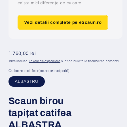
exista mici diferențe de culoare.
Vezi detalii complete pe eScaun.ro
Preț
1.760,00 lei
obișnuit
Taxe incluse.
Taxele de expediere
sunt calculate la finalizarea comenzii.
Culoare catifea (poza principală)
ALBASTRU
Scaun birou
tapi
ț
at
catifea
ALBASTRA