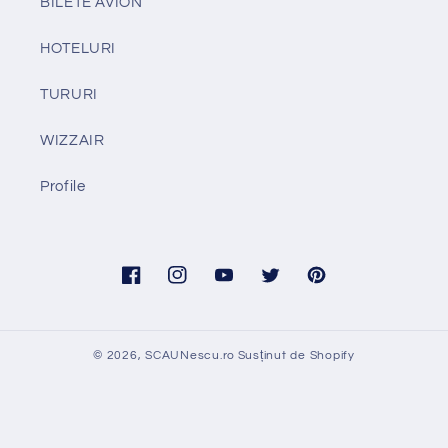
BILETE AVION
HOTELURI
TURURI
WIZZAIR
Profile
Facebook
Instagram
YouTube
Twitter
Pinterest
© 2026,
SCAUNescu.ro
Susținut de Shopify