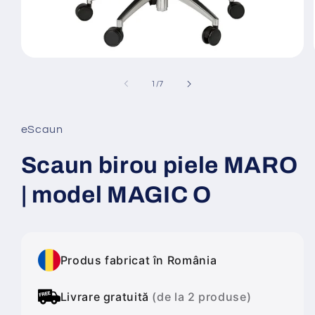
Deschide
conținutul
media
din
1
/
7
1
într-
o
fereastră
eScaun
modală
Scaun birou piele MARO
| model MAGIC O
Produs fabricat în România
Livrare gratuită
(de la 2 produse)