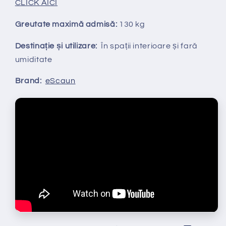
CLICK AICI
Greutate maximă admisă:
130 kg
Destinație și utilizare:
În spații interioare și fară
umiditate
Brand:
eScaun