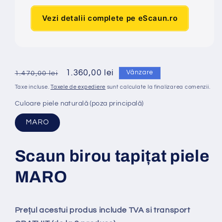
Vezi detalii complete pe eScaun.ro
Preț
Preț
1.360,00 lei
Vânzare
1.470,00 lei
obișnuit
redus
Taxe incluse.
Taxele de expediere
sunt calculate la finalizarea comenzii.
Culoare piele naturală (poza principală)
MARO
Scaun birou tapi
ț
at
piele
MARO
Prețul acestui produs include TVA si transport