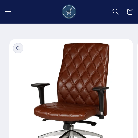
Salt la
conținut
Coș
Salt la
informațiile
despre
produs