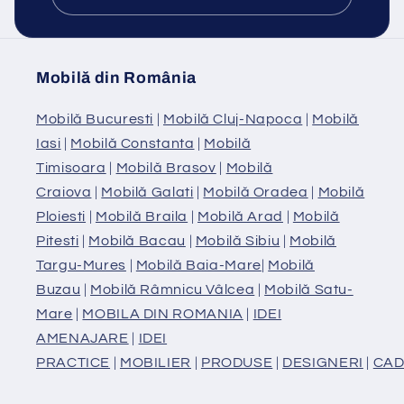
Mobilă din România
Mobilă Bucuresti
|
Mobilă Cluj-Napoca
|
Mobilă
Iasi
|
Mobilă Constanta
|
Mobilă
Timisoara
|
Mobilă Brasov
|
Mobilă
Craiova
|
Mobilă Galati
|
Mobilă Oradea
|
Mobilă
Ploiesti
|
Mobilă Braila
|
Mobilă Arad
|
Mobilă
Pitesti
|
Mobilă Bacau
|
Mobilă Sibiu
|
Mobilă
Targu-Mures
|
Mobilă Baia-Mare
|
Mobilă
Buzau
|
Mobilă Râmnicu Vâlcea
|
Mobilă Satu-
Mare
|
MOBILA DIN ROMANIA
|
IDEI
AMENAJARE
|
IDEI
PRACTICE
|
MOBILIER
|
PRODUSE
|
DESIGNERI
|
CAD