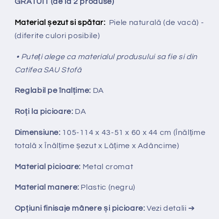
GRATUIT (de la 2 produse)
Material șezut si spătar:
Piele naturală (de vacă) -
(diferite culori posibile)
• Puteți alege ca materialul produsului sa fie si din
Catifea SAU Stofă
Reglabil pe
î
nal
ț
ime:
DA
Ro
ț
i la picioare:
DA
Dimensiune:
105-114
x 43-51 x 60 x 44 cm (Înălțime
totală x Înălțime
ș
ezut x Lățime x Adâncime)
Material picioare:
Metal cromat
Material manere:
Plastic (negru)
Opțiuni finisaje mânere și picioare:
Vezi detalii ➔