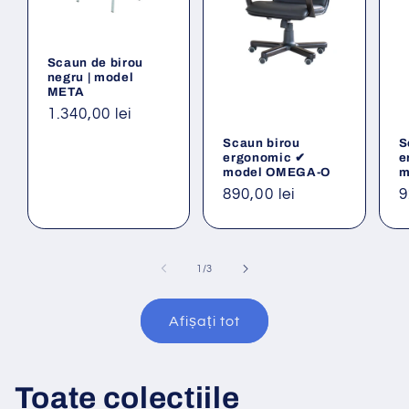
Scaun de birou
negru | model
META
Preț
1.340,00 lei
obișnuit
Scaun birou
S
ergonomic ✔
e
model OMEGA-O
m
Preț
890,00 lei
P
9
obișnuit
o
din
1
/
3
Afișați tot
Toate colecțiile