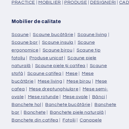
PRACTICE
|
MOBILIER
|
PRODUSE
|
DESIGNERI
|
CAD
Mobilier de calitate
Scaune
|
Scaune bucătărie
|
Scaune living
|
Scaune bar
|
Scaune insula
|
Scaune
ergonomice
|
Scaune birou
|
Scaune tip
fotoliu
|
Produse unicat
|
Scaune piele
naturală
|
Scaune piele și catifea
|
Scaune
stofă
|
Scaune catifea
|
Mese
|
Mese
bucătărie
|
Mese living
|
Mese birou
|
Mese
cafea
|
Mese dreptunghiulare
|
Mese semi-
ovale
|
Mese rotunde
|
Mese ovale
|
Bănci
|
Banchete hol
|
Banchete bucătărie
|
Banchete
bar
|
Banchete
|
Banchete piele naturală
|
Banchete din catifea
|
Fotolii
|
Canapele