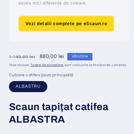
exista mici diferențe de culoare.
Vezi detalii complete pe eScaun.ro
Preț
Preț
880,00 lei
Vânzare
1.140,00 lei
obișnuit
redus
Taxe incluse.
Taxele de expediere
sunt calculate la finalizarea comenzii.
Culoare catifea (poza principală)
ALBASTRU
Scaun tapi
ț
at catifea
ALBASTRA