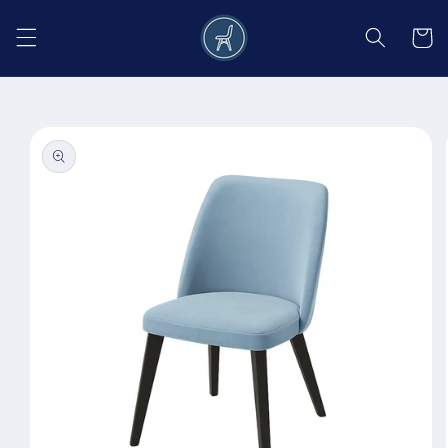
Salt la
conținut
Coș
Salt la
informațiile
despre
produs