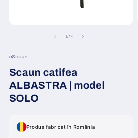
Deschide
conținutul
media
din
1
/
14
1
într-
o
fereastră
eScaun
modală
Scaun catifea
ALBASTRA | model
SOLO
Produs fabricat în România