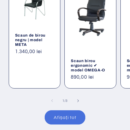
Scaun de birou
negru | model
META
Preț
1.340,00 lei
obișnuit
Scaun birou
S
ergonomic ✔
e
model OMEGA-O
m
Preț
890,00 lei
P
9
obișnuit
o
din
1
/
3
Afișați tot