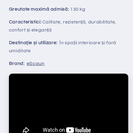
Greutate maximă admisă:
130 kg
Caracteristici:
Calitate, rezistență, durabilitate,
confort și eleganță
Destinație și utilizare:
În spații interioare și fară
umiditate
Brand:
eScaun