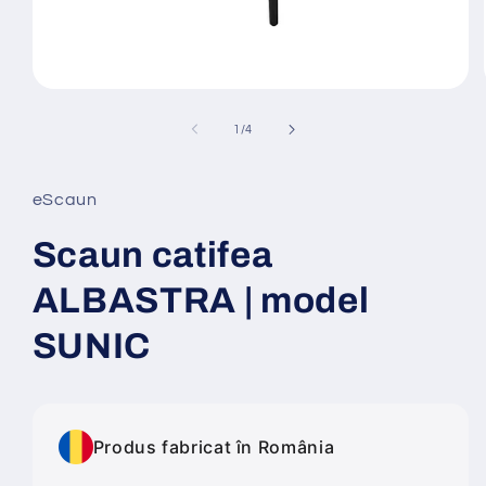
Deschide
conținutul
media
din
1
/
4
1
într-
o
fereastră
eScaun
modală
Scaun catifea
ALBASTRA | model
SUNIC
Produs fabricat în România