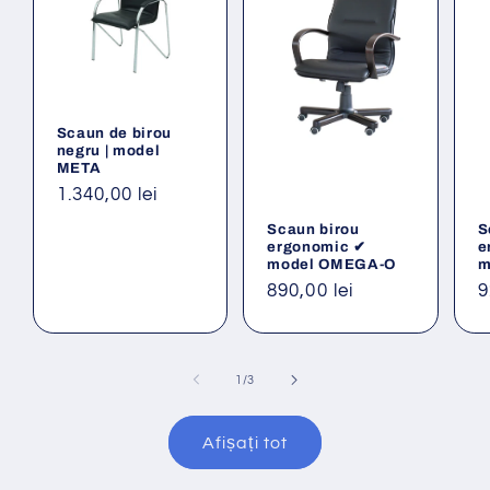
Scaun de birou
negru | model
META
Preț
1.340,00 lei
obișnuit
Scaun birou
S
ergonomic ✔
e
model OMEGA-O
m
Preț
890,00 lei
P
9
obișnuit
o
din
1
/
3
Afișați tot