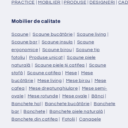
PRACTICE
|
MOBILIER
|
PRODUSE
|
DESIGNERI
|
CAD
Mobilier de calitate
Scaune
|
Scaune bucătărie
|
Scaune living
|
Scaune bar
|
Scaune insula
|
Scaune
ergonomice
|
Scaune birou
|
Scaune tip
fotoliu
|
Produse unicat
|
Scaune piele
naturală
|
Scaune piele și catifea
|
Scaune
stofă
|
Scaune catifea
|
Mese
|
Mese
bucătărie
|
Mese living
|
Mese birou
|
Mese
cafea
|
Mese dreptunghiulare
|
Mese semi-
ovale
|
Mese rotunde
|
Mese ovale
|
Bănci
|
Banchete hol
|
Banchete bucătărie
|
Banchete
bar
|
Banchete
|
Banchete piele naturală
|
Banchete din catifea
|
Fotolii
|
Canapele