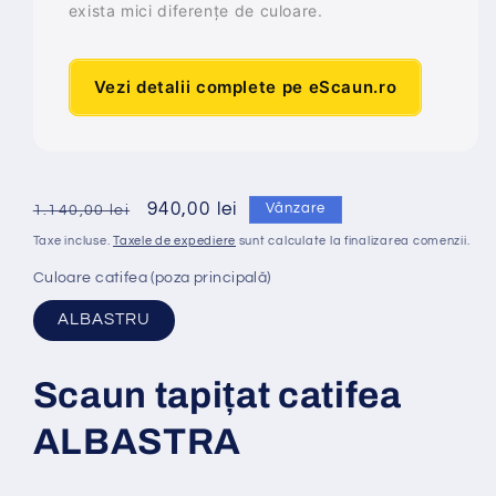
exista mici diferențe de culoare.
Vezi detalii complete pe eScaun.ro
Preț
Preț
940,00 lei
Vânzare
1.140,00 lei
obișnuit
redus
Taxe incluse.
Taxele de expediere
sunt calculate la finalizarea comenzii.
Culoare catifea (poza principală)
ALBASTRU
Scaun tapi
ț
at catifea
ALBASTRA