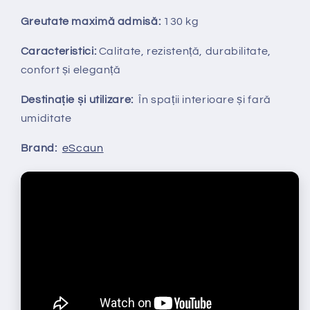
Greutate maximă admisă:
130 kg
Caracteristici:
Calitate, rezistență, durabilitate,
confort și eleganță
Destinație și utilizare:
În spații interioare și fară
umiditate
Brand:
eScaun