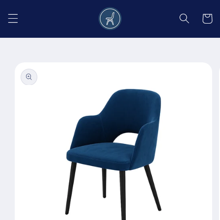
Salt la
conținut
Coș
Salt la
informațiile
despre
produs