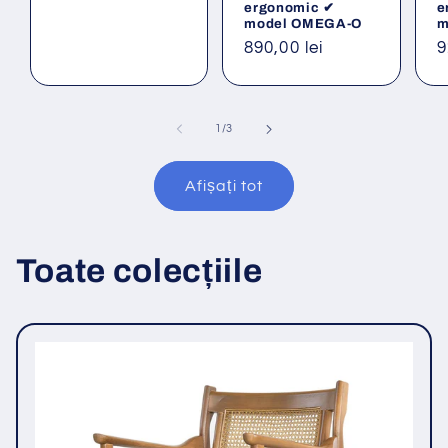
ergonomic ✔
e
model OMEGA-O
m
Preț
890,00 lei
P
9
obișnuit
o
din
1
/
3
Afișați tot
Toate colecțiile