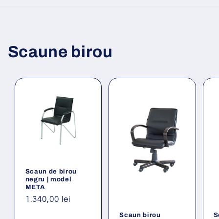
Scaune birou
Scaun de birou
negru | model
META
Preț
1.340,00 lei
obișnuit
Scaun birou
S