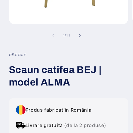
Deschide
conținutul
media
din
1
/
11
1
într-
o
fereastră
eScaun
modală
Scaun catifea BEJ |
model ALMA
Produs fabricat în România
Livrare gratuită
(de la 2 produse)