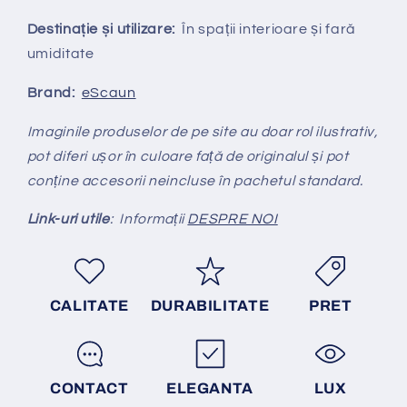
Destinație și utilizare:
În spații interioare și fară
umiditate
Brand:
eScaun
Imaginile produselor de pe site au doar rol ilustrativ,
pot diferi ușor în culoare față de originalul și pot
conține accesorii neincluse în pachetul standard.
Link-uri utile
: Informații
DESPRE NOI
CALITATE
DURABILITATE
PRET
CONTACT
ELEGANTA
LUX