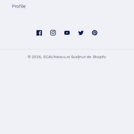
Profile
Facebook
Instagram
YouTube
Twitter
Pinterest
© 2026,
SCAUNescu.ro
Susținut de Shopify