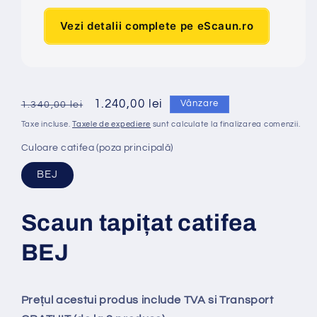
Vezi detalii complete pe eScaun.ro
Preț
Preț
1.240,00 lei
Vânzare
1.340,00 lei
obișnuit
redus
Taxe incluse.
Taxele de expediere
sunt calculate la finalizarea comenzii.
Culoare catifea (poza principală)
BEJ
Scaun tapi
ț
at catifea
BEJ
Prețul acestui produs include TVA si Transport