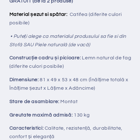
GRATUIT (de la 2 produse)
Material șezut si spătar:
Catifea
(diferite culori
posibile)
• Puteți alege ca materialul produsului sa fie si din
Stofă SAU Piele naturală (de vacă)
Construcție cadru și picioare:
Lemn natural de fag
(diferite culori posibile)
Dimensiune:
81 x 49 x 53 x 48 cm (Înălțime totală x
Înălțime
ș
ezut x Lățime x Adâncime)
Stare de asamblare:
Montat
Greutate maximă admisă:
130 kg
Caracteristici:
Calitate, rezistență, durabilitate,
confort și eleganță