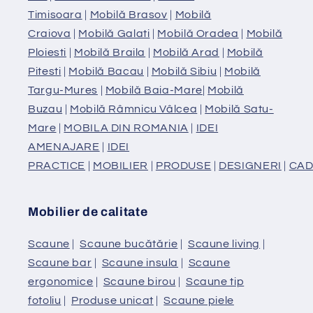
Timisoara
|
Mobilă Brasov
|
Mobilă
Craiova
|
Mobilă Galati
|
Mobilă Oradea
|
Mobilă
Ploiesti
|
Mobilă Braila
|
Mobilă Arad
|
Mobilă
Pitesti
|
Mobilă Bacau
|
Mobilă Sibiu
|
Mobilă
Targu-Mures
|
Mobilă Baia-Mare
|
Mobilă
Buzau
|
Mobilă Râmnicu Vâlcea
|
Mobilă Satu-
Mare
|
MOBILA DIN ROMANIA
|
IDEI
AMENAJARE
|
IDEI
PRACTICE
|
MOBILIER
|
PRODUSE
|
DESIGNERI
|
CAD
Mobilier de calitate
Scaune
|
Scaune bucătărie
|
Scaune living
|
Scaune bar
|
Scaune insula
|
Scaune
ergonomice
|
Scaune birou
|
Scaune tip
fotoliu
|
Produse unicat
|
Scaune piele