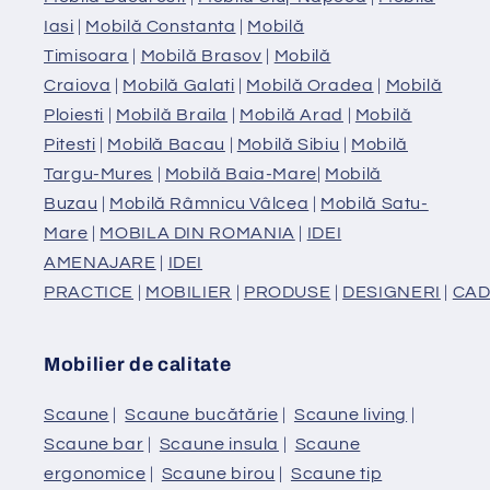
Iasi
|
Mobilă Constanta
|
Mobilă
Timisoara
|
Mobilă Brasov
|
Mobilă
Craiova
|
Mobilă Galati
|
Mobilă Oradea
|
Mobilă
Ploiesti
|
Mobilă Braila
|
Mobilă Arad
|
Mobilă
Pitesti
|
Mobilă Bacau
|
Mobilă Sibiu
|
Mobilă
Targu-Mures
|
Mobilă Baia-Mare
|
Mobilă
Buzau
|
Mobilă Râmnicu Vâlcea
|
Mobilă Satu-
Mare
|
MOBILA DIN ROMANIA
|
IDEI
AMENAJARE
|
IDEI
PRACTICE
|
MOBILIER
|
PRODUSE
|
DESIGNERI
|
CAD
Mobilier de calitate
Scaune
|
Scaune bucătărie
|
Scaune living
|
Scaune bar
|
Scaune insula
|
Scaune
ergonomice
|
Scaune birou
|
Scaune tip