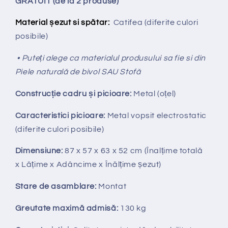
GRATUIT (de la 2 produse)
Material șezut si spătar:
Catifea (diferite culori
posibile)
• Puteți alege ca materialul produsului sa fie si din
Piele naturală de bivol SAU Stofă
Construcție cadru și picioare:
Metal (oțel)
Caracteristici picioare:
Metal vopsit electrostatic
(diferite culori posibile)
Dimensiune:
87 x 57 x 63 x 52 cm
(Înalțime totală
x
Lățime x Adâncime x Înălțime șezut)
Stare de asamblare:
Montat
Greutate maximă admisă:
130 kg