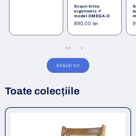
obișnuit
Scaun birou
S
ergonomic ✔
e
model OMEGA-O
m
Preț
890,00 lei
P
9
obișnuit
o
din
1
/
3
Afișați tot
Toate colecțiile