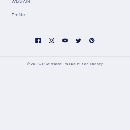
WIZZAIR
Profile
Facebook
Instagram
YouTube
Twitter
Pinterest
© 2026,
SCAUNescu.ro
Susținut de Shopify