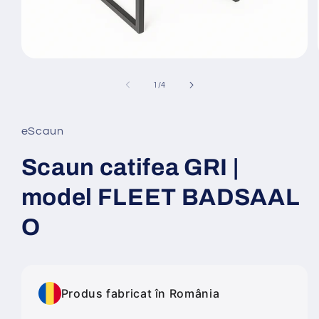
Deschide
conținutul
media
din
1
/
4
1
într-
o
fereastră
eScaun
modală
Scaun catifea GRI |
model FLEET BADSAAL
O
Produs fabricat în România