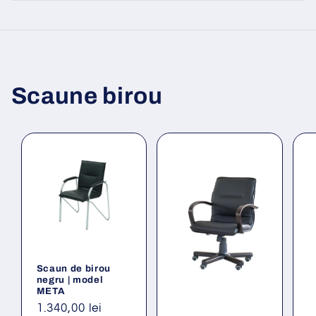
Scaune birou
Scaun de birou
negru | model
META
Preț
1.340,00 lei