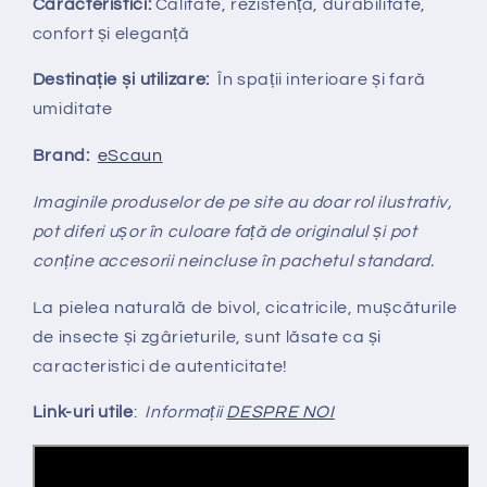
Caracteristici:
Calitate, rezistență, durabilitate,
confort și eleganță
Destinație și utilizare:
În spații interioare și fară
umiditate
Brand:
eScaun
Imaginile produselor de pe site au doar rol ilustrativ,
pot diferi ușor în culoare față de originalul și pot
conține accesorii neincluse în pachetul standard.
La pielea naturală de bivol, cicatricile, mușcăturile
de insecte și zgârieturile, sunt lăsate ca și
caracteristici de autenticitate!
Link-uri utile
:
Informații
DESPRE NOI