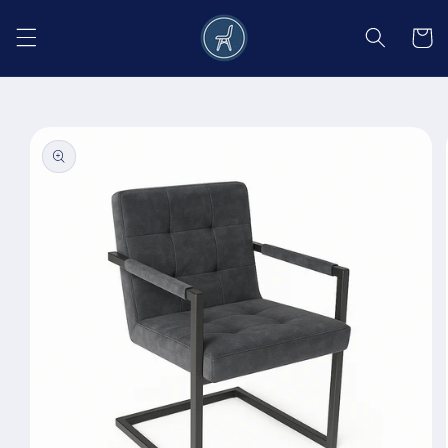
Salt la
conținut
Coș
Salt la
informațiile
despre
produs