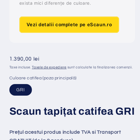
exista mici diferențe de culoare.
Vezi detalii complete pe eScaun.ro
Preț
1.390,00 lei
obișnuit
Taxe incluse.
Taxele de expediere
sunt calculate la finalizarea comenzii.
Culoare catifea (poza principală)
GRI
Scaun tapi
ț
at
catifea GRI
Prețul acestui produs include TVA si Transport