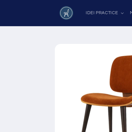
Salt la
conținut
IDEI PRACTICE
Salt la
informațiile
despre
produs