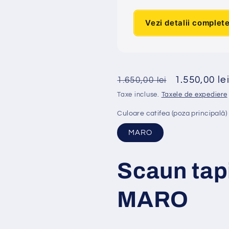
Vezi detalii complet
Preț
Preț
1.550,00 le
1.650,00 lei
obișnuit
redus
Taxe incluse.
Taxele de expediere
Culoare catifea (poza principală)
MARO
Scaun tap
MARO