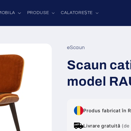
MOBILA
PRODUSE
CALATOREȘTE
eScaun
Scaun cat
model RA
Produs fabricat în 
Livrare gratuită
(de