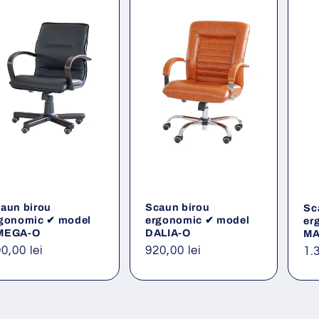
aun birou
Scaun birou
Sc
gonomic ✔ model
ergonomic ✔ model
er
MEGA-O
DALIA-O
MA
eț
0,00 lei
Preț
920,00 lei
Pr
1.
ișnuit
obișnuit
ob