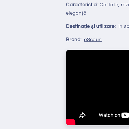
Caracteristici:
Calitate, rezi
eleganță
Destinație și utilizare:
În spa
Brand:
eScaun