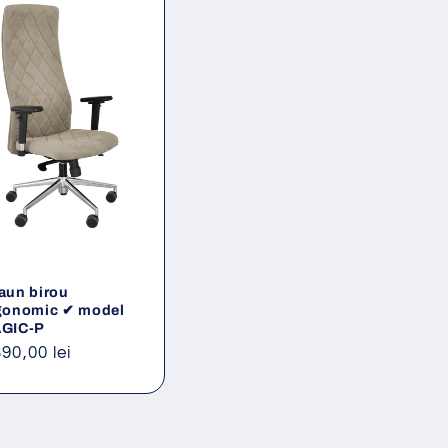
aun birou
gonomic ✔ model
GIC-P
eț
390,00 lei
ișnuit