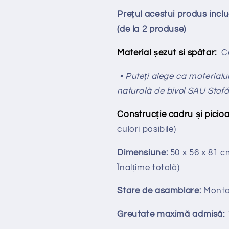
Prețul acestui produs inc
(de la 2 produse)
Material șezut si spătar:
Ca
• Puteți alege ca materialul 
naturală de bivol SAU Stof
Construcție cadru și picioa
culori posibile)
Dimensiune:
50 x 56 x 81 
Înalțime totală
)
Stare de asamblare:
Monta
Greutate maximă admisă: