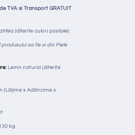
lude TVA si Transport GRATUIT
tifea (diferite culori posibile)
produsului sa fie si din Piele
ă
re:
Lemn natural (diferite
cm
(Lățime x Adâncime x
t
130 kg