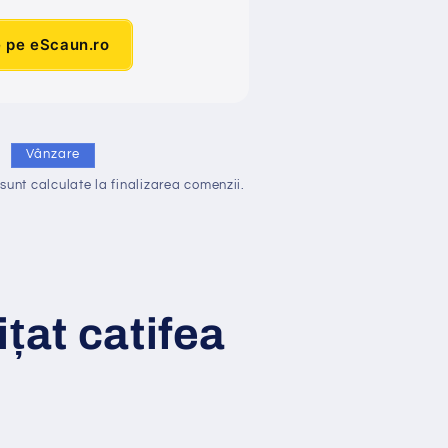
e pe eScaun.ro
i
Vânzare
sunt calculate la finalizarea comenzii.
i
ț
at
catifea