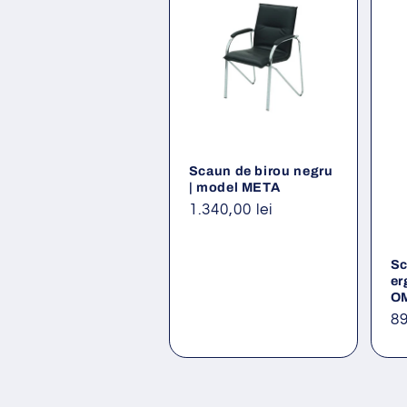
Scaun de birou negru
| model META
Preț
1.340,00 lei
obișnuit
Sc
er
O
Pr
89
ob