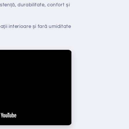
stență, durabilitate, confort și
ții interioare și fară umiditate