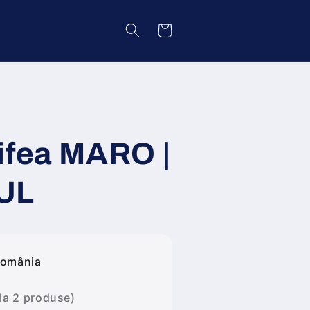
Coș
ifea MARO |
UL
România
 la 2 produse)