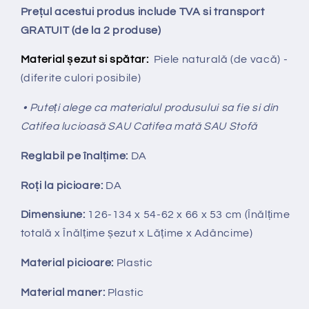
Prețul acestui produs include TVA si transport
GRATUIT (de la 2 produse)
Material șezut si spătar:
Piele naturală (de vacă) -
(diferite culori posibile)
• Puteți alege ca materialul produsului sa fie si din
Catifea lucioasă SAU Catifea mată SAU Stofă
Reglabil pe
î
nal
ț
ime:
DA
Ro
ț
i la picioare:
DA
Dimensiune:
126-134 x 54-62 x 66 x 53 cm (Înălțime
totală x Înălțime
ș
ezut x Lățime x Adâncime)
Material picioare:
Plastic
Material maner:
Plastic