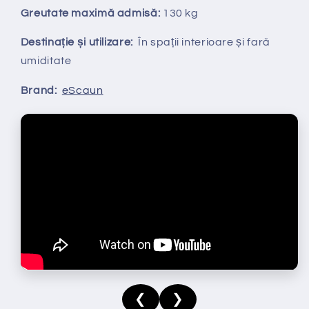
Greutate maximă admisă:
130 kg
Destinație și utilizare:
În spații interioare și fară
umiditate
Brand:
eScaun
❮
❯