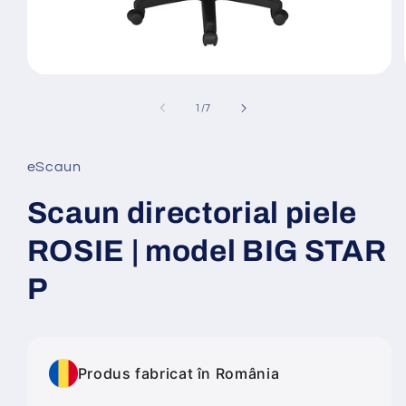
Deschide
conținutul
media
din
1
/
7
1
într-
o
fereastră
eScaun
modală
Scaun directorial piele
ROSIE | model BIG STAR
P
Produs fabricat în România