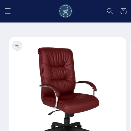
Salt la
conținut
Coș
Salt la
informațiile
despre
produs