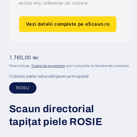
exista mici diferențe de culoare.
Vezi detalii complete pe eScaun.ro
Preț
1.760,00 lei
obișnuit
Taxe incluse.
Taxele de expediere
sunt calculate la finalizarea comenzii.
Culoare piele naturală (poza principală)
ROSU
Scaun directorial
tapi
ț
at
piele ROSIE