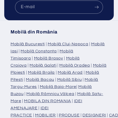
E-mail
Mobilă din România
Mobilă Bucuresti
|
Mobilă Cluj-Napoca
|
Mobilă
Iasi
|
Mobilă Constanta
|
Mobilă
Timisoara
|
Mobilă Brasov
|
Mobilă
Craiova
|
Mobilă Galati
|
Mobilă Oradea
|
Mobilă
Ploiesti
|
Mobilă Braila
|
Mobilă Arad
|
Mobilă
Pitesti
|
Mobilă Bacau
|
Mobilă Sibiu
|
Mobilă
Targu-Mures
|
Mobilă Baia-Mare
|
Mobilă
Buzau
|
Mobilă Râmnicu Vâlcea
|
Mobilă Satu-
Mare
|
MOBILA DIN ROMANIA
|
IDEI
AMENAJARE
|
IDEI
PRACTICE
|
MOBILIER
|
PRODUSE
|
DESIGNERI
|
CAD