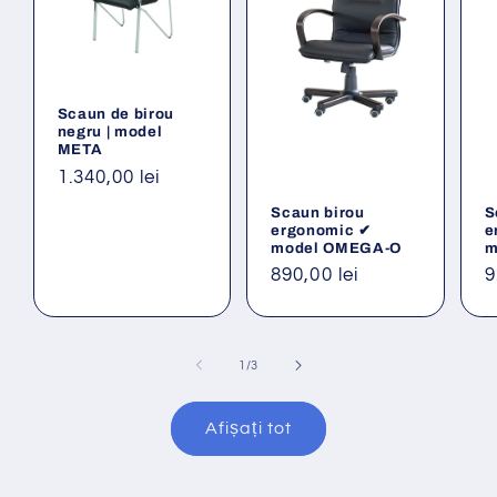
Scaun de birou
negru | model
META
Preț
1.340,00 lei
obișnuit
Scaun birou
S
ergonomic ✔
e
model OMEGA-O
m
Preț
890,00 lei
P
9
obișnuit
o
din
1
/
3
Afișați tot