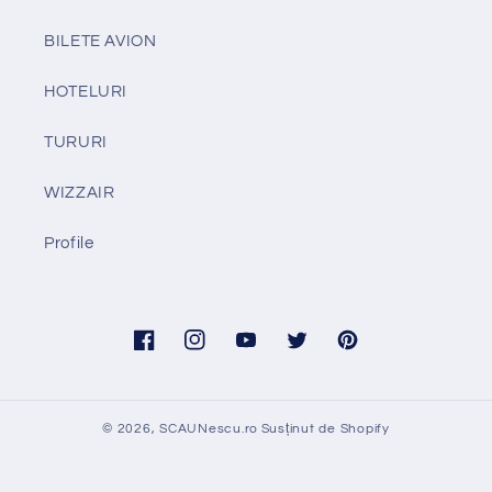
BILETE AVION
HOTELURI
TURURI
WIZZAIR
Profile
Facebook
Instagram
YouTube
Twitter
Pinterest
© 2026,
SCAUNescu.ro
Susținut de Shopify