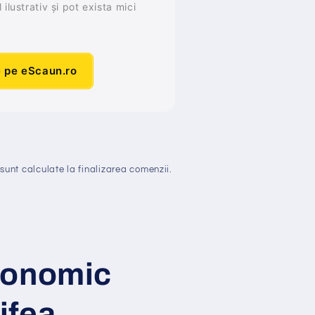
ilustrativ și pot exista mici
e pe eScaun.ro
sunt calculate la finalizarea comenzii.
gonomic
ifea