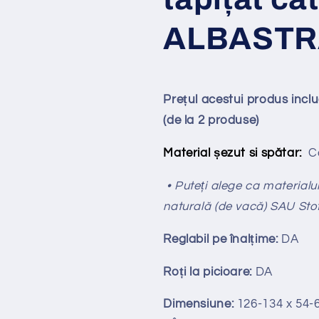
ALBASTR
Prețul acestui produs incl
(de la 2 produse)
Material șezut si spătar:
Ca
• Puteți alege ca materialul 
naturală (de vacă) SAU Sto
Reglabil pe
î
nal
ț
ime:
DA
Ro
ț
i la picioare:
DA
Dimensiune:
126-134 x 54-6