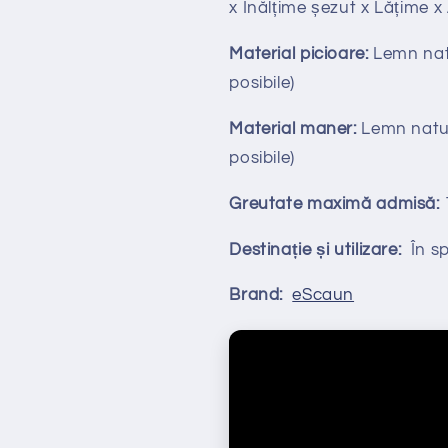
x Înălțime
ș
ezut x Lățime 
Material picioare:
Lemn natur
posibile)
Material maner:
Lemn natura
posibile)
Greutate maximă admisă:
Destinație și utilizare:
În spa
Brand:
eScaun