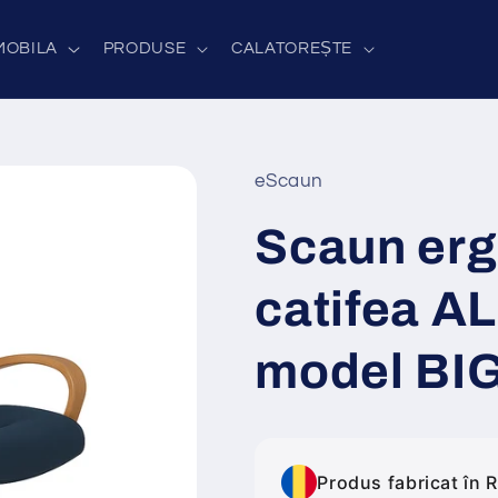
MOBILA
PRODUSE
CALATOREȘTE
eScaun
Scaun er
catifea A
model BI
Produs fabricat în 