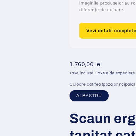
Imaginile produselor au rol 
diferențe de culoare.
Vezi detalii complet
Preț
1.760,00 lei
obișnuit
Taxe incluse.
Taxele de expediere
Culoare catifea (poza principală)
ALBASTRU
Scaun er
tapi
ț
at
cat