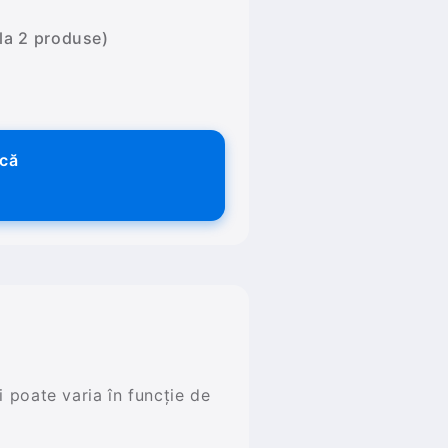
 la 2 produse)
ică
și poate varia în funcție de