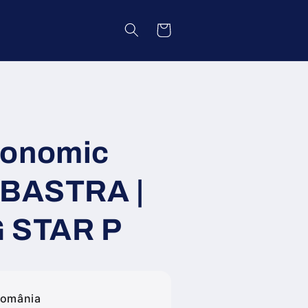
Coș
gonomic
LBASTRA |
G STAR P
România