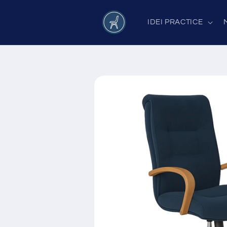
Salt la
conținut
IDEI PRACTICE
Salt la
informațiile
despre
produs