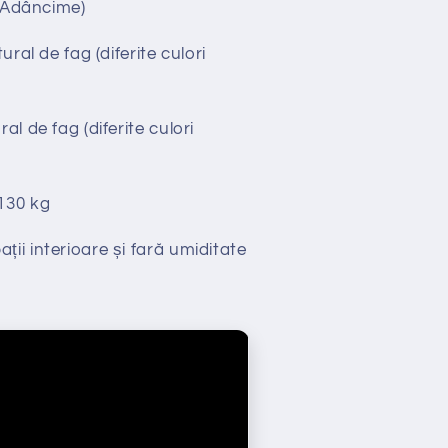
x Adâncime)
al de fag (diferite culori
l de fag (diferite culori
130 kg
ții interioare și fară umiditate