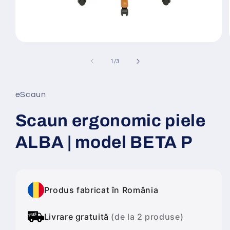
Deschide
conținutul
media
din
1
/
3
1
într-
o
fereastră
eScaun
modală
Scaun ergonomic piele
ALBA | model BETA P
Produs fabricat în România
Livrare gratuită
(de la 2 produse)