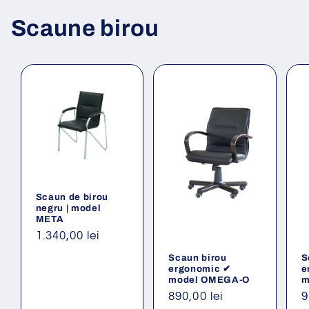
Scaune birou
Scaun de birou
negru | model
META
Preț
1.340,00 lei
obișnuit
Scaun birou
S
ergonomic ✔
e
model OMEGA-O
m
Preț
890,00 lei
P
9