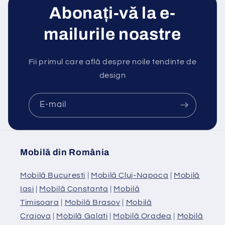
Abonați-vă la e-
mailurile noastre
Fii primul care află despre noile tendinte de
design
E-mail
Mobilă din România
Mobilă Bucuresti
|
Mobilă Cluj-Napoca
|
Mobilă
Iasi
|
Mobilă Constanta
|
Mobilă
Timisoara
|
Mobilă Brasov
|
Mobilă
Craiova
|
Mobilă Galati
|
Mobilă Oradea
|
Mobilă