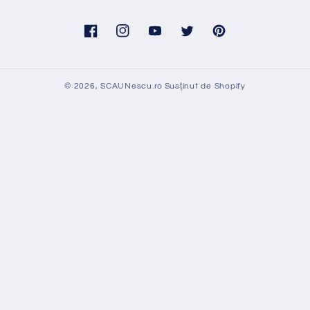
Facebook
Instagram
YouTube
Twitter
Pinterest
© 2026,
SCAUNescu.ro
Susținut de Shopify