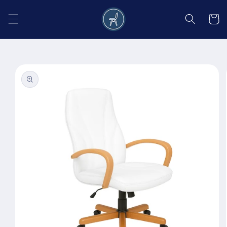
Salt la
conținut
Coș
Salt la
informațiile
despre
produs