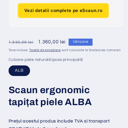
Vezi detalii complete pe eScaun.ro
Preț
Preț
1.360,00 lei
Vânzare
1.530,00 lei
obișnuit
redus
Taxe incluse.
Taxele de expediere
sunt calculate la finalizarea comenzii.
Culoare piele naturală (poza principală)
ALB
Scaun ergonomic
tapi
ț
at
piele ALBA
Prețul acestui produs include TVA si transport