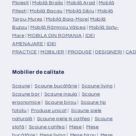
Ploiesti
|
Mobilă Braila
|
Mobilă Arad
|
Mobilă
Pitesti
|
Mobilă Bacau
|
Mobilă Sibiu
|
Mobilă
Targu-Mures
|
Mobilă Baia-Mare
|
Mobilă
Buzau
|
Mobilă Râmnicu Vâlcea
|
Mobilă Satu-
Mare
|
MOBILA DIN ROMANIA
|
IDEI
AMENAJARE
|
IDEI
PRACTICE
|
MOBILIER
|
PRODUSE
|
DESIGNERI
|
CAD
Mobilier de calitate
Scaune
|
Scaune bucătărie
|
Scaune living
|
Scaune bar
|
Scaune insula
|
Scaune
ergonomice
|
Scaune birou
|
Scaune tip
fotoliu
|
Produse unicat
|
Scaune piele
naturală
|
Scaune piele și catifea
|
Scaune
stofă
|
Scaune catifea
|
Mese
|
Mese
bucătărie
|
Mese living
|
Mese birou
|
Mese