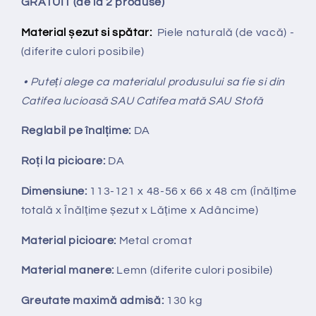
GRATUIT (de la 2 produse)
Material șezut si spătar:
Piele naturală (de vacă) -
(diferite culori posibile)
• Puteți alege ca materialul produsului sa fie si din
Catifea lucioasă SAU Catifea mată SAU Stofă
Reglabil pe
î
nal
ț
ime:
DA
Ro
ț
i la picioare:
DA
Dimensiune:
113-121
x 48-56 x 66 x 48 cm (Înălțime
totală x Înălțime
ș
ezut x Lățime x Adâncime)
Material picioare:
Metal cromat
Material manere:
Lemn
(diferite culori posibile)
Greutate maximă admisă:
130 kg