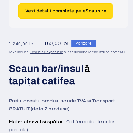
Vezi detalii complete pe eScaun.ro
Preț
Preț
1.160,00 lei
Vânzare
1.240,00 lei
obișnuit
redus
Taxe incluse.
Taxele de expediere
sunt calculate la finalizarea comenzii.
Scaun bar/insul
ă
tapi
ț
at
catifea
Prețul acestui produs include TVA si Transport
GRATUIT (de la 2 produse)
Material șezut si spătar:
Catifea
(diferite culori
posibile)