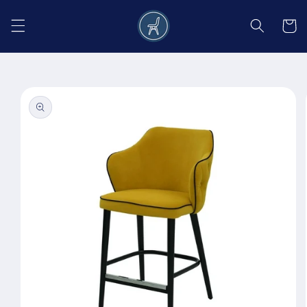
Salt la
conținut
Coș
Salt la
informațiile
despre
produs