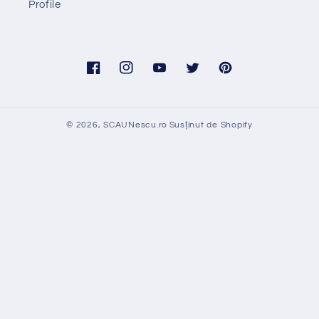
Profile
Facebook
Instagram
YouTube
Twitter
Pinterest
© 2026,
SCAUNescu.ro
Susținut de Shopify