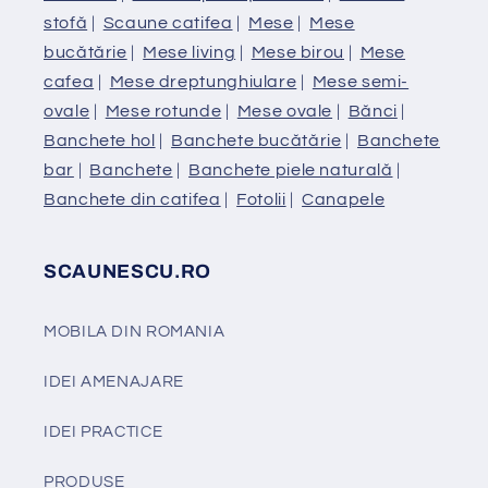
stofă
|
Scaune catifea
|
Mese
|
Mese
bucătărie
|
Mese living
|
Mese birou
|
Mese
cafea
|
Mese dreptunghiulare
|
Mese semi-
ovale
|
Mese rotunde
|
Mese ovale
|
Bănci
|
Banchete hol
|
Banchete bucătărie
|
Banchete
bar
|
Banchete
|
Banchete piele naturală
|
Banchete din catifea
|
Fotolii
|
Canapele
SCAUNESCU.RO
MOBILA DIN ROMANIA
IDEI AMENAJARE
IDEI PRACTICE
PRODUSE