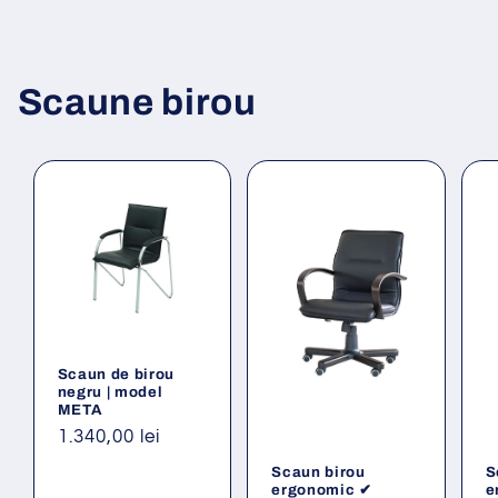
Scaune birou
Scaun de birou
negru | model
META
Preț
1.340,00 lei
obișnuit
Scaun birou
S
ergonomic ✔
e