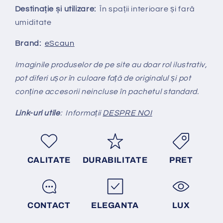
Destinație și utilizare:
În spații interioare și fară
umiditate
Brand:
eScaun
Imaginile produselor de pe site au doar rol ilustrativ,
pot diferi ușor în culoare față de originalul și pot
conține accesorii neincluse în pachetul standard.
Link-uri utile
: Informații
DESPRE NOI
CALITATE
DURABILITATE
PRET
CONTACT
ELEGANTA
LUX