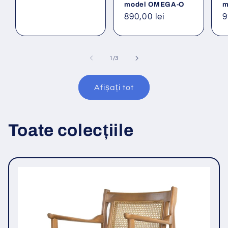
model OMEGA-O
m
Preț
890,00 lei
P
9
obișnuit
o
din
1
/
3
Afișați tot
Toate colecțiile