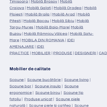
Timisoara
|
Mobilă Brasov
|
Mobilă
Craiova
|
Mobilă Galati
|
Mobilă Oradea
|
Mobilă
Ploiesti
|
Mobilă Braila
|
Mobilă Arad
|
Mobilă
Pitesti
|
Mobilă Bacau
|
Mobilă Sibiu
|
Mobilă
Targu-Mures
|
Mobilă Baia-Mare
|
Mobilă
Buzau
|
Mobilă Râmnicu Vâlcea
|
Mobilă Satu-
Mare
|
MOBILA DIN ROMANIA
|
IDEI
AMENAJARE
|
IDEI
PRACTICE
|
MOBILIER
|
PRODUSE
|
DESIGNERI
|
CAD
Mobilier de calitate
Scaune
|
Scaune bucătărie
|
Scaune living
|
Scaune bar
|
Scaune insula
|
Scaune
ergonomice
|
Scaune birou
|
Scaune tip
fotoliu
|
Produse unicat
|
Scaune piele
naturală
|
Scaune piele și catifea
|
Scaune