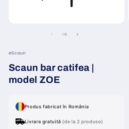
Deschide
conținutul
media
din
1
/
5
1
într-
o
fereastră
eScaun
modală
Scaun bar catifea |
model ZOE
Produs fabricat în România
Livrare gratuită
(de la 2 produse)