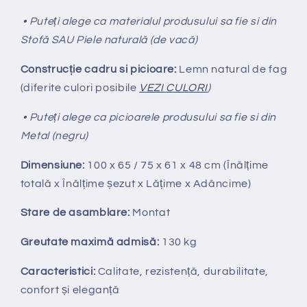
• Puteți alege ca materialul produsului sa fie si din
Stofă SAU Piele naturală (de vacă)
Construcție cadru si picioare:
Lemn natural de fag
(diferite culori posibile
VEZI CULORI
)
• Puteți alege ca picioarele produsului sa fie si din
Metal (negru)
Dimensiune:
100 x 65 / 75 x 61 x 48 cm (Înălțime
totală x Înălțime
ș
ezut x Lățime x Adâncime)
Stare de asamblare:
Montat
Greutate maximă admisă:
130 kg
Caracteristici:
Calitate, rezistență, durabilitate,
confort și eleganță