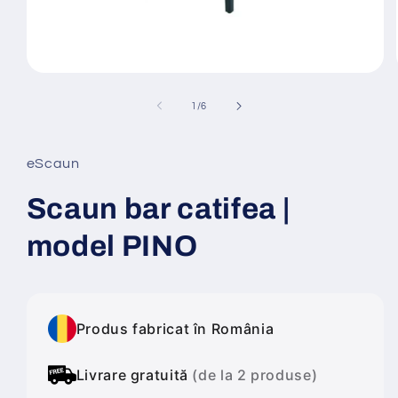
Deschide
conținutul
media
din
1
/
6
1
într-
o
fereastră
eScaun
modală
Scaun bar catifea |
model PINO
Produs fabricat în România
Livrare gratuită
(de la 2 produse)