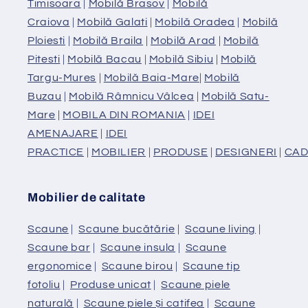
Timisoara
|
Mobilă Brasov
|
Mobilă
Craiova
|
Mobilă Galati
|
Mobilă Oradea
|
Mobilă
Ploiesti
|
Mobilă Braila
|
Mobilă Arad
|
Mobilă
Pitesti
|
Mobilă Bacau
|
Mobilă Sibiu
|
Mobilă
Targu-Mures
|
Mobilă Baia-Mare
|
Mobilă
Buzau
|
Mobilă Râmnicu Vâlcea
|
Mobilă Satu-
Mare
|
MOBILA DIN ROMANIA
|
IDEI
AMENAJARE
|
IDEI
PRACTICE
|
MOBILIER
|
PRODUSE
|
DESIGNERI
|
CAD
Mobilier de calitate
Scaune
|
Scaune bucătărie
|
Scaune living
|
Scaune bar
|
Scaune insula
|
Scaune
ergonomice
|
Scaune birou
|
Scaune tip
fotoliu
|
Produse unicat
|
Scaune piele
naturală
|
Scaune piele și catifea
|
Scaune