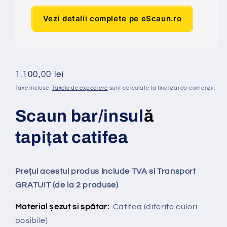
Vezi detalii complete pe eScaun.ro
Preț
1.100,00 lei
obișnuit
Taxe incluse.
Taxele de expediere
sunt calculate la finalizarea comenzii.
Scaun bar/insul
ă
tapi
ț
at
catifea
Prețul acestui produs include TVA si Transport
GRATUIT (de la 2 produse)
Material șezut si spătar:
Catifea
(diferite culori
posibile)