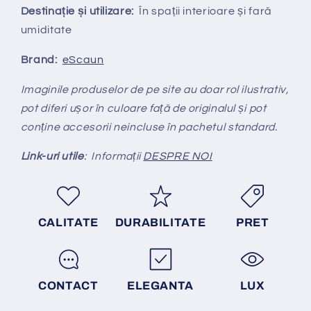
Destinație și utilizare:
În spații interioare și fară
umiditate
Brand:
eScaun
Imaginile produselor de pe site au doar rol ilustrativ,
pot diferi ușor în culoare față de originalul și pot
conține accesorii neincluse în pachetul standard.
Link-uri utile
: Informații
DESPRE NOI
CALITATE
DURABILITATE
PRET
CONTACT
ELEGANTA
LUX