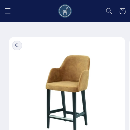
Salt la
conținut
Coș
Salt la
informațiile
despre
produs