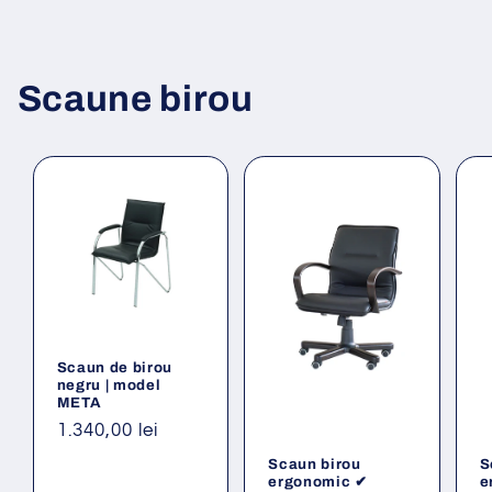
Scaune birou
Scaun de birou
negru | model
META
Preț
1.340,00 lei
obișnuit
Scaun birou
S
ergonomic ✔
e