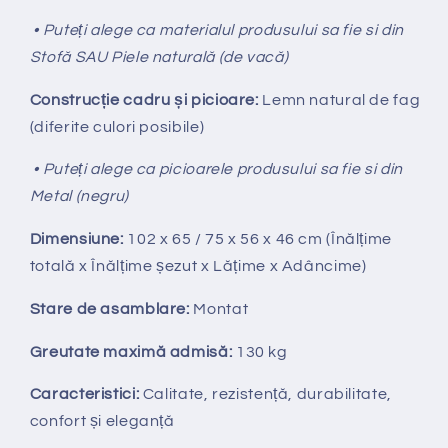
• Puteți alege ca materialul produsului sa fie si din
Stofă SAU Piele naturală (de vacă)
Construcție cadru și picioare:
Lemn natural de fag
(diferite culori posibile)
• Puteți alege ca picioarele produsului sa fie si din
Metal (negru)
Dimensiune:
102 x 65 / 75 x 56 x 46 cm (Înălțime
totală x Înălțime
ș
ezut x Lățime x Adâncime)
Stare de asamblare:
Montat
Greutate maximă admisă:
130 kg
Caracteristici:
Calitate, rezistență, durabilitate,
confort și eleganță