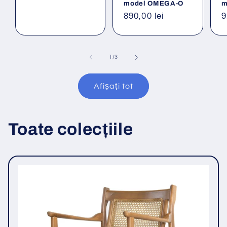
model OMEGA-O
m
Preț
890,00 lei
P
9
obișnuit
o
din
1
/
3
Afișați tot
Toate colecțiile