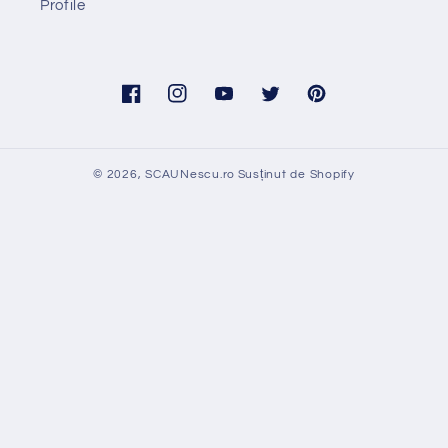
Profile
Facebook
Instagram
YouTube
Twitter
Pinterest
© 2026,
SCAUNescu.ro
Susținut de Shopify