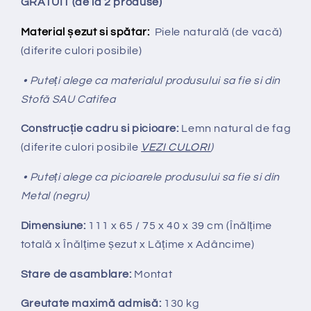
GRATUIT (de la 2 produse)
Material șezut si spătar:
Piele naturală (de vacă)
(diferite culori posibile)
• Puteți alege ca materialul produsului sa fie si din
Stofă SAU Catifea
Construcție cadru si picioare:
Lemn natural de fag
(diferite culori posibile
VEZI CULORI
)
• Puteți alege ca picioarele produsului sa fie si din
Metal (negru)
Dimensiune:
111 x 65 / 75 x 40 x 39 cm (Înălțime
totală x Înălțime
ș
ezut x Lățime x Adâncime)
Stare de asamblare:
Montat
Greutate maximă admisă:
130 kg