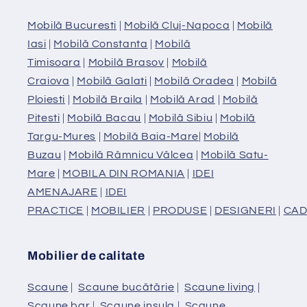
Mobilă Bucuresti
|
Mobilă Cluj-Napoca
|
Mobilă
Iasi
|
Mobilă Constanta
|
Mobilă
Timisoara
|
Mobilă Brasov
|
Mobilă
Craiova
|
Mobilă Galati
|
Mobilă Oradea
|
Mobilă
Ploiesti
|
Mobilă Braila
|
Mobilă Arad
|
Mobilă
Pitesti
|
Mobilă Bacau
|
Mobilă Sibiu
|
Mobilă
Targu-Mures
|
Mobilă Baia-Mare
|
Mobilă
Buzau
|
Mobilă Râmnicu Vâlcea
|
Mobilă Satu-
Mare
|
MOBILA DIN ROMANIA
|
IDEI
AMENAJARE
|
IDEI
PRACTICE
|
MOBILIER
|
PRODUSE
|
DESIGNERI
|
CAD
Mobilier de calitate
Scaune
|
Scaune bucătărie
|
Scaune living
|
Scaune bar
|
Scaune insula
|
Scaune