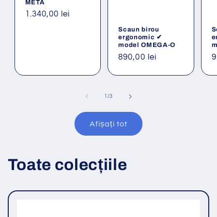
META
Preț
1.340,00 lei
obișnuit
Scaun birou
S
ergonomic ✔
e
model OMEGA-O
m
Preț
890,00 lei
P
9
obișnuit
o
din
1
/
3
Afișați tot
Toate colecțiile