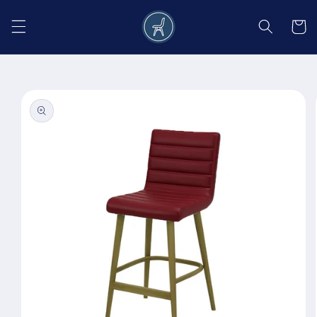
Salt la
conținut
Coș
Salt la
informațiile
despre
produs