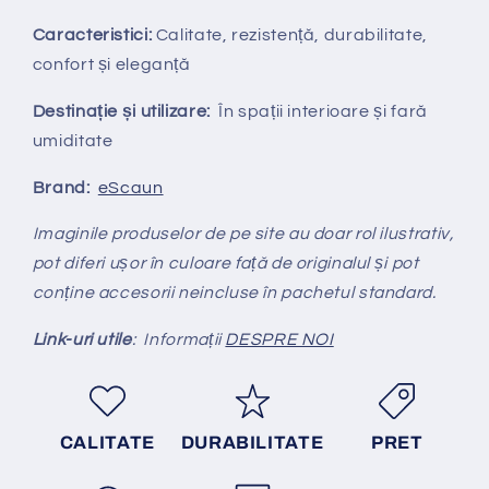
Caracteristici:
Calitate, rezistență, durabilitate,
confort și eleganță
Destinație și utilizare:
În spații interioare și fară
umiditate
Brand:
eScaun
Imaginile produselor de pe site au doar rol ilustrativ,
pot diferi ușor în culoare față de originalul și pot
conține accesorii neincluse în pachetul standard.
Link-uri utile
: Informații
DESPRE NOI
CALITATE
DURABILITATE
PRET