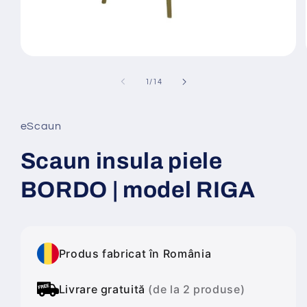
Deschide
conținutul
media
din
1
/
14
1
într-
o
fereastră
eScaun
modală
Scaun insula piele
BORDO | model RIGA
Produs fabricat în România
Livrare gratuită
(de la 2 produse)