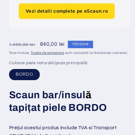
Vezi detalii complete pe eScaun.ro
Preț
Preț
840,00 lei
Vânzare
1.000,00 lei
obișnuit
redus
Taxe incluse.
Taxele de expediere
sunt calculate la finalizarea comenzii.
Culoare piele naturală (poza principală)
BORDO
Scaun bar/insul
ă
tapi
ț
at
piele BORDO
Prețul acestui produs include TVA si Transport