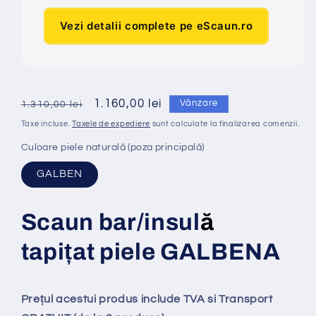
Vezi detalii complete pe eScaun.ro
Preț
Preț
1.160,00 lei
Vânzare
1.310,00 lei
obișnuit
redus
Taxe incluse.
Taxele de expediere
sunt calculate la finalizarea comenzii.
Culoare piele naturală (poza principală)
GALBEN
Scaun bar/insul
ă
tapi
ț
at
piele GALBENA
Prețul acestui produs include TVA si Transport