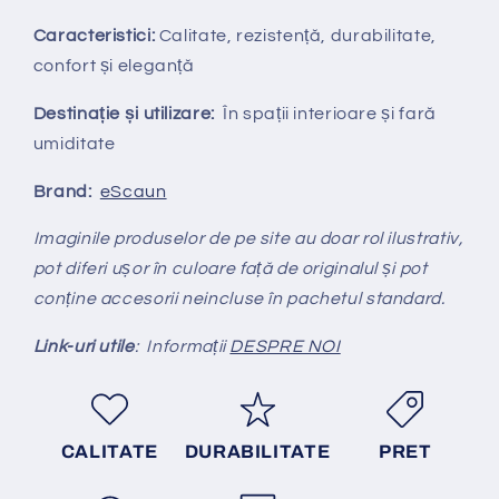
Caracteristici:
Calitate, rezistență, durabilitate,
confort și eleganță
Destinație și utilizare:
În spații interioare și fară
umiditate
Brand:
eScaun
Imaginile produselor de pe site au doar rol ilustrativ,
pot diferi ușor în culoare față de originalul și pot
conține accesorii neincluse în pachetul standard.
Link-uri utile
: Informații
DESPRE NOI
CALITATE
DURABILITATE
PRET