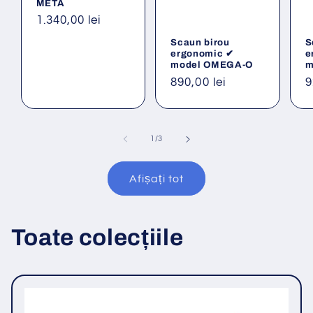
META
Preț
1.340,00 lei
obișnuit
Scaun birou
S
ergonomic ✔
e
model OMEGA-O
m
Preț
890,00 lei
P
9
obișnuit
o
din
1
/
3
Afișați tot
Toate colecțiile