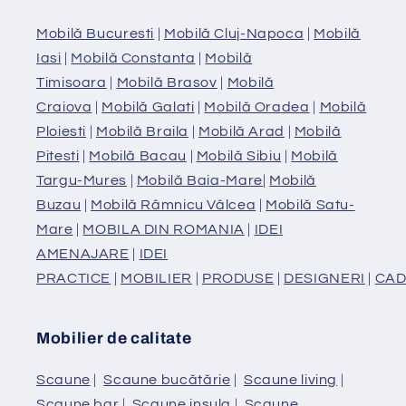
Mobilă Bucuresti
|
Mobilă Cluj-Napoca
|
Mobilă
Iasi
|
Mobilă Constanta
|
Mobilă
Timisoara
|
Mobilă Brasov
|
Mobilă
Craiova
|
Mobilă Galati
|
Mobilă Oradea
|
Mobilă
Ploiesti
|
Mobilă Braila
|
Mobilă Arad
|
Mobilă
Pitesti
|
Mobilă Bacau
|
Mobilă Sibiu
|
Mobilă
Targu-Mures
|
Mobilă Baia-Mare
|
Mobilă
Buzau
|
Mobilă Râmnicu Vâlcea
|
Mobilă Satu-
Mare
|
MOBILA DIN ROMANIA
|
IDEI
AMENAJARE
|
IDEI
PRACTICE
|
MOBILIER
|
PRODUSE
|
DESIGNERI
|
CAD
Mobilier de calitate
Scaune
|
Scaune bucătărie
|
Scaune living
|
Scaune bar
|
Scaune insula
|
Scaune