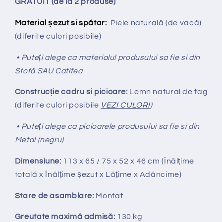
GRATUIT (de la 2 produse)
Material șezut si spătar:
Piele naturală (de vacă)
(diferite culori posibile)
• Puteți alege ca materialul produsului sa fie si din
Stofă SAU Catifea
Construcție cadru si picioare:
Lemn natural de fag
(diferite culori posibile
VEZI CULORI
)
• Puteți alege ca picioarele produsului sa fie si din
Metal (negru)
Dimensiune:
113 x 65 / 75 x 52 x 46 cm (Înălțime
totală x Înălțime
ș
ezut x Lățime x Adâncime)
Stare de asamblare:
Montat
Greutate maximă admisă:
130 kg