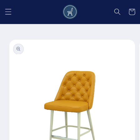
Salt la
conținut
Coș
Salt la
informațiile
despre
produs