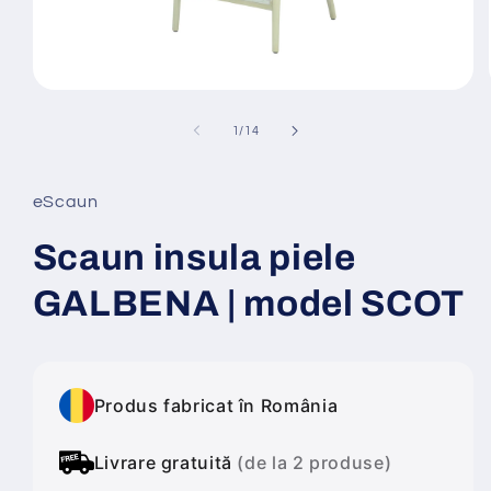
Deschide
conținutul
media
din
1
/
14
1
într-
o
fereastră
eScaun
modală
Scaun insula piele
GALBENA | model SCOT
Produs fabricat în România
Livrare gratuită
(de la 2 produse)