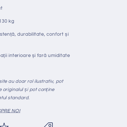
t
130 kg
stență, durabilitate, confort și
ții interioare și fară umiditate
te au doar rol ilustrativ, pot
e originalul și pot conține
etul standard.
PRE NOI