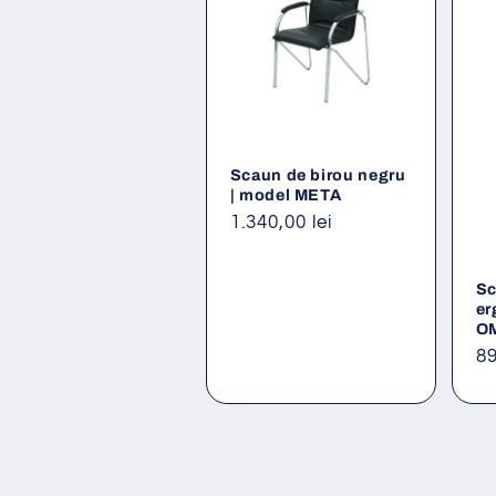
Scaun de birou negru
| model META
Preț
1.340,00 lei
obișnuit
Sc
er
O
Pr
89
ob