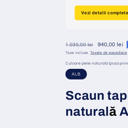
Vezi detalii complet
Preț
Preț
940,00 lei
1.030,00 lei
obișnuit
redus
Taxe incluse.
Taxele de expediere
Culoare piele naturală (poza prin
ALB
Scaun tap
natural
ă
A