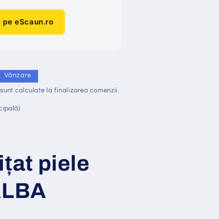
e pe eScaun.ro
Vânzare
sunt calculate la finalizarea comenzii.
cipală)
i
ț
at piele
LBA