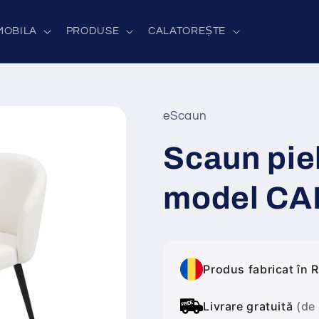
MOBILA
PRODUSE
CALATOREȘTE
eScaun
Scaun pie
model CA
Produs fabricat în 
Livrare gratuită
(de