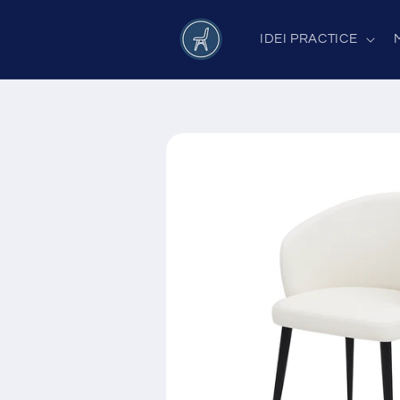
Salt la
conținut
IDEI PRACTICE
Salt la
informațiile
despre
produs