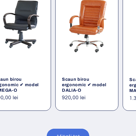
aun birou
Scaun birou
Sc
gonomic ✔ model
ergonomic ✔ model
er
MEGA-O
DALIA-O
MA
eț
0,00 lei
Preț
920,00 lei
Pr
1.
ișnuit
obișnuit
ob