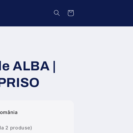
Coș
le ALBA |
PRISO
România
 la 2 produse)