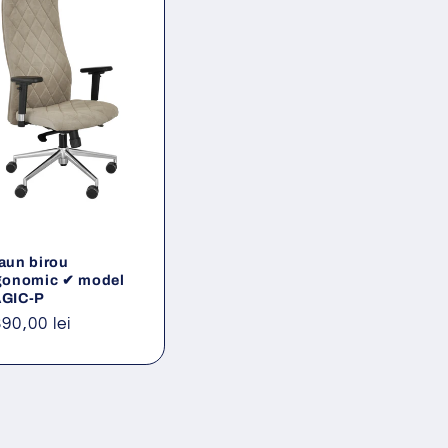
aun birou
gonomic ✔ model
GIC-P
eț
390,00 lei
ișnuit