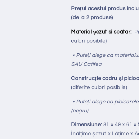
Prețul acestui produs inc
(de la 2 produse)
Material șezut si spătar:
Pi
culori posibile)
• Puteți alege ca materialul
SAU Catifea
Construcție cadru și picioa
(diferite culori posibile)
• Puteți alege ca picioarele
(negru)
Dimensiune:
81 x 49 x 61 x 
Înălțime
ș
ezut x Lățime x 