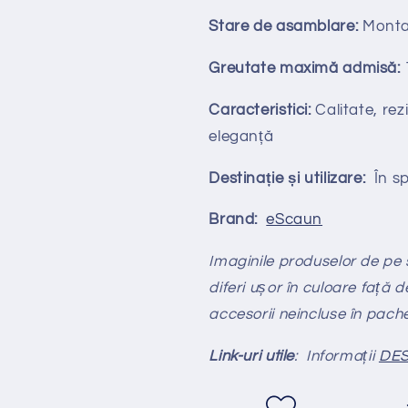
Stare de asamblare:
Monta
Greutate maximă admisă:
Caracteristici:
Calitate, rezi
eleganță
Destinație și utilizare:
În spa
Brand:
eScaun
Imaginile produselor de pe si
diferi ușor în culoare față d
accesorii neincluse în pach
Link-uri utile
: Informații
DES