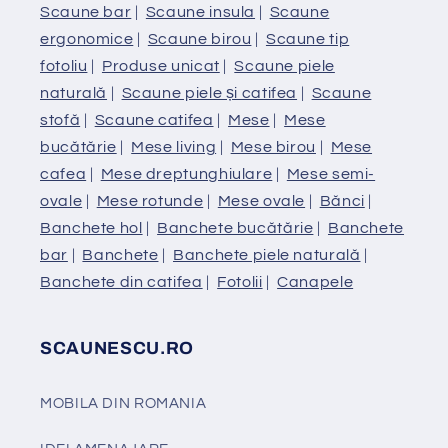
Scaune bar
|
Scaune insula
|
Scaune
ergonomice
|
Scaune birou
|
Scaune tip
fotoliu
|
Produse unicat
|
Scaune piele
naturală
|
Scaune piele și catifea
|
Scaune
stofă
|
Scaune catifea
|
Mese
|
Mese
bucătărie
|
Mese living
|
Mese birou
|
Mese
cafea
|
Mese dreptunghiulare
|
Mese semi-
ovale
|
Mese rotunde
|
Mese ovale
|
Bănci
|
Banchete hol
|
Banchete bucătărie
|
Banchete
bar
|
Banchete
|
Banchete piele naturală
|
Banchete din catifea
|
Fotolii
|
Canapele
SCAUNESCU.RO
MOBILA DIN ROMANIA