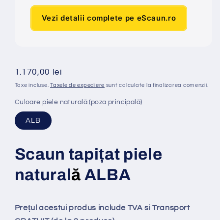
Vezi detalii complete pe eScaun.ro
Preț
1.170,00 lei
obișnuit
Taxe incluse.
Taxele de expediere
sunt calculate la finalizarea comenzii.
Culoare piele naturală (poza principală)
ALB
Scaun tapi
ț
at piele
natural
ă
ALBA
Prețul acestui produs include TVA si Transport