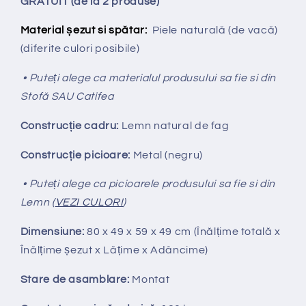
GRATUIT (de la 2 produse)
Material șezut si spătar:
Piele naturală (de vacă)
(diferite culori posibile)
• Puteți alege ca materialul produsului sa fie si din
Stofă SAU Catifea
Construcție cadru:
Lemn natural de fag
Construcție picioare:
Metal (negru)
• Puteți alege ca picioarele produsului sa fie si din
Lemn (
VEZI CULORI
)
Dimensiune:
80 x 49 x 59 x 49 cm (Înălțime totală x
Înălțime
ș
ezut x Lățime x Adâncime)
Stare de asamblare:
Montat