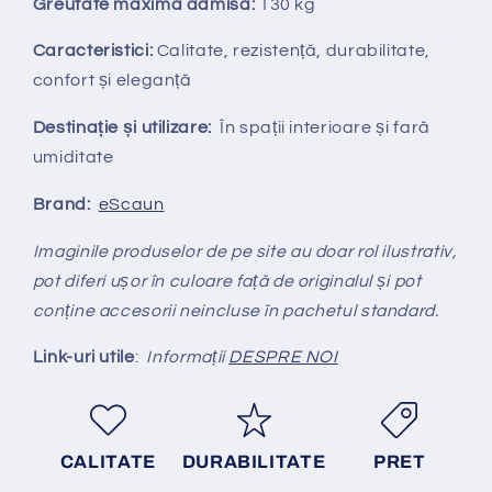
Greutate maximă admisă:
130 kg
Caracteristici:
Calitate, rezistență, durabilitate,
confort și eleganță
Destinație și utilizare:
În spații interioare și fară
umiditate
Brand:
eScaun
Imaginile produselor de pe site au doar rol ilustrativ,
pot diferi ușor în culoare față de originalul și pot
conține accesorii neincluse în pachetul standard.
Link-uri utile
:
Informații
DESPRE NOI
CALITATE
DURABILITATE
PRET