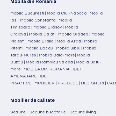
Mobilă din România
Mobilă Bucuresti
|
Mobilă Cluj-Napoca
|
Mobilă
Iasi
|
Mobilă Constanta
|
Mobilă
Timisoara
|
Mobilă Brasov
|
Mobilă
Craiova
|
Mobilă Galati
|
Mobilă Oradea
|
Mobilă
Ploiesti
|
Mobilă Braila
|
Mobilă Arad
|
Mobilă
Pitesti
|
Mobilă Bacau
|
Mobilă Sibiu
|
Mobilă
Targu-Mures
|
Mobilă Baia-Mare
|
Mobilă
Buzau
|
Mobilă Râmnicu Vâlcea
|
Mobilă Satu-
Mare
|
MOBILA DIN ROMANIA
|
IDEI
AMENAJARE
|
IDEI
PRACTICE
|
MOBILIER
|
PRODUSE
|
DESIGNERI
|
CAD
Mobilier de calitate
Scaune
|
Scaune bucătărie
|
Scaune living
|