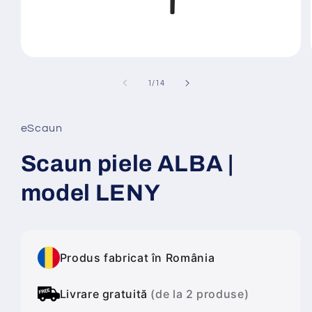
Deschide
conținutul
media
din
1
/
14
1
într-
o
fereastră
eScaun
modală
Scaun piele ALBA |
model LENY
Produs fabricat în România
Livrare gratuită
(de la 2 produse)