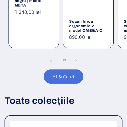
negru | model
META
Preț
1.340,00 lei
obișnuit
Scaun birou
S
ergonomic ✔
e
model OMEGA-O
m
Preț
890,00 lei
P
9
obișnuit
o
din
1
/
3
Afișați tot
Toate colecțiile