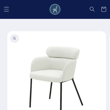
Salt la
conținut
Coș
Salt la
informațiile
despre
produs