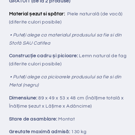
GRATUIT (de la 2 produse)
Material șezut si spătar:
Piele naturală (de vacă)
(diferite culori posibile)
• Puteți alege ca materialul produsului sa fie si din
Stofă SAU Catifea
Construcție cadru și picioare:
Lemn natural de fag
(diferite culori posibile)
• Puteți alege ca picioarele produsului sa fie si din
Metal (negru)
Dimensiune:
89 x 49 x 53 x 48 cm (Înălțime totală x
Înălțime
ș
ezut x Lățime x Adâncime)
Stare de asamblare:
Montat
Greutate maximă admisă:
130 kg