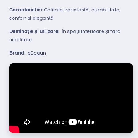
Caracteristici:
Calitate, rezistență, durabilitate,
confort și eleganță
Destinație și utilizare:
În spații interioare și fară
umiditate
Brand:
eScaun