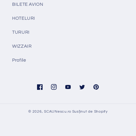
BILETE AVION
HOTELURI
TURURI
WIZZAIR
Profile
Facebook
Instagram
YouTube
Twitter
Pinterest
© 2026,
SCAUNescu.ro
Susținut de Shopify