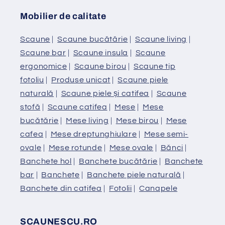
Mobilier de calitate
Scaune
|
Scaune bucătărie
|
Scaune living
|
Scaune bar
|
Scaune insula
|
Scaune
ergonomice
|
Scaune birou
|
Scaune tip
fotoliu
|
Produse unicat
|
Scaune piele
naturală
|
Scaune piele și catifea
|
Scaune
stofă
|
Scaune catifea
|
Mese
|
Mese
bucătărie
|
Mese living
|
Mese birou
|
Mese
cafea
|
Mese dreptunghiulare
|
Mese semi-
ovale
|
Mese rotunde
|
Mese ovale
|
Bănci
|
Banchete hol
|
Banchete bucătărie
|
Banchete
bar
|
Banchete
|
Banchete piele naturală
|
Banchete din catifea
|
Fotolii
|
Canapele
SCAUNESCU.RO