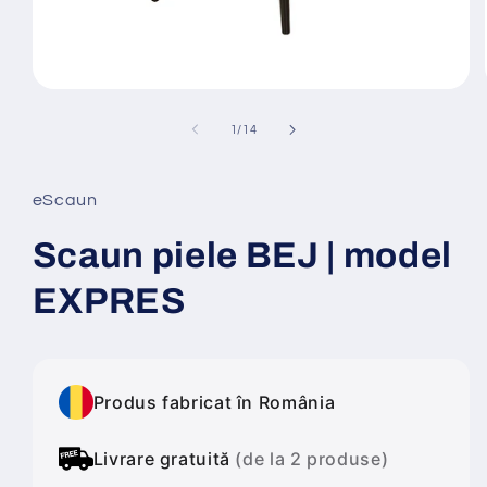
Deschide
conținutul
media
din
1
/
14
1
într-
o
fereastră
eScaun
modală
Scaun piele BEJ | model
EXPRES
Produs fabricat în România
Livrare gratuită
(de la 2 produse)