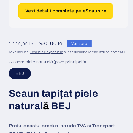
Vezi detalii complete pe eScaun.ro
Preț
Preț
930,00 lei
Vânzare
1.110,00 lei
obișnuit
redus
Taxe incluse.
Taxele de expediere
sunt calculate la finalizarea comenzii.
Culoare piele naturală (poza principală)
BEJ
Scaun tapi
ț
at piele
natural
ă
BEJ
Prețul acestui produs include TVA si Transport