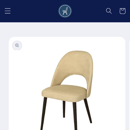
Salt la
conținut
Coș
Salt la
informațiile
despre
produs