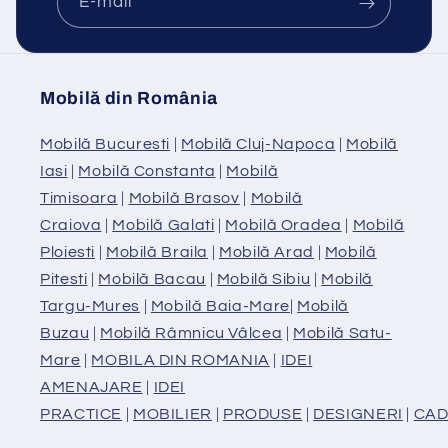
E-mail
Mobilă din România
Mobilă Bucuresti
|
Mobilă Cluj-Napoca
|
Mobilă
Iasi
|
Mobilă Constanta
|
Mobilă
Timisoara
|
Mobilă Brasov
|
Mobilă
Craiova
|
Mobilă Galati
|
Mobilă Oradea
|
Mobilă
Ploiesti
|
Mobilă Braila
|
Mobilă Arad
|
Mobilă
Pitesti
|
Mobilă Bacau
|
Mobilă Sibiu
|
Mobilă
Targu-Mures
|
Mobilă Baia-Mare
|
Mobilă
Buzau
|
Mobilă Râmnicu Vâlcea
|
Mobilă Satu-
Mare
|
MOBILA DIN ROMANIA
|
IDEI
AMENAJARE
|
IDEI
PRACTICE
|
MOBILIER
|
PRODUSE
|
DESIGNERI
|
CAD