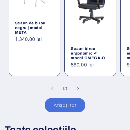
Scaun de birou
negru | model
META
Preț
1.340,00 lei
obișnuit
Scaun birou
S
ergonomic ✔
e
model OMEGA-O
m
Preț
890,00 lei
P
9
obișnuit
o
din
1
/
3
Afișați tot
Toate colecțiile