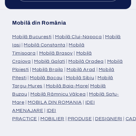
Mobilă din România
Mobilă Bucuresti
|
Mobilă Cluj-Napoca
|
Mobilă
Iasi
|
Mobilă Constanta
|
Mobilă
Timisoara
|
Mobilă Brasov
|
Mobilă
Craiova
|
Mobilă Galati
|
Mobilă Oradea
|
Mobilă
Ploiesti
|
Mobilă Braila
|
Mobilă Arad
|
Mobilă
Pitesti
|
Mobilă Bacau
|
Mobilă Sibiu
|
Mobilă
Targu-Mures
|
Mobilă Baia-Mare
|
Mobilă
Buzau
|
Mobilă Râmnicu Vâlcea
|
Mobilă Satu-
Mare
|
MOBILA DIN ROMANIA
|
IDEI
AMENAJARE
|
IDEI
PRACTICE
|
MOBILIER
|
PRODUSE
|
DESIGNERI
|
CAD