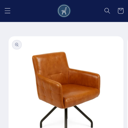
Salt la
conținut
Coș
Salt la
informațiile
despre
produs