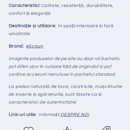
Caracteristici:
Calitate, rezistență, durabilitate,
confort și eleganță
Destinație și utilizare:
În spații interioare și fară
umiditate
Brand:
eScaun
Imaginile produselor de pe site au doar rol ilustrativ,
pot diferi ușor în culoare față de originalul și pot
conține accesorii neincluse în pachetul standard.
La pielea naturală de bivol, cicatricile, mușcăturile
de insecte și zgârieturile, sunt lăsate ca și
caracteristici de autenticitate!
Link-uri utile
:
Informații
DESPRE NOI