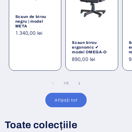
Scaun de birou
negru | model
META
Preț
1.340,00 lei
obișnuit
Scaun birou
S
ergonomic ✔
e
model OMEGA-O
m
Preț
890,00 lei
P
9
obișnuit
o
din
1
/
3
Afișați tot
Toate colecțiile