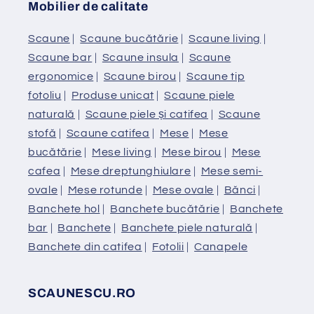
Mobilier de calitate
Scaune
|
Scaune bucătărie
|
Scaune living
|
Scaune bar
|
Scaune insula
|
Scaune
ergonomice
|
Scaune birou
|
Scaune tip
fotoliu
|
Produse unicat
|
Scaune piele
naturală
|
Scaune piele și catifea
|
Scaune
stofă
|
Scaune catifea
|
Mese
|
Mese
bucătărie
|
Mese living
|
Mese birou
|
Mese
cafea
|
Mese dreptunghiulare
|
Mese semi-
ovale
|
Mese rotunde
|
Mese ovale
|
Bănci
|
Banchete hol
|
Banchete bucătărie
|
Banchete
bar
|
Banchete
|
Banchete piele naturală
|
Banchete din catifea
|
Fotolii
|
Canapele
SCAUNESCU.RO