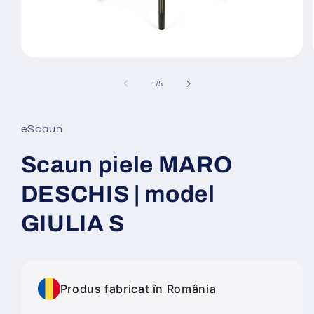
Deschide
conținutul
media
din
1
/
5
1
într-
o
fereastră
eScaun
modală
Scaun piele MARO
DESCHIS | model
GIULIA S
Produs fabricat în România