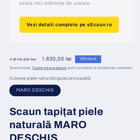
exista mici diferențe de culoare.
Vezi detalii complete pe eScaun.ro
Preț
Preț
1.630,00 lei
Vânzare
1.810,00 lei
obișnuit
redus
Taxe incluse.
Taxele de expediere
sunt calculate la finalizarea comenzii.
Culoare piele naturală (poza principală)
MARO DESCHIS
Scaun tapi
ț
at
piele
naturală MARO
DESCHIS