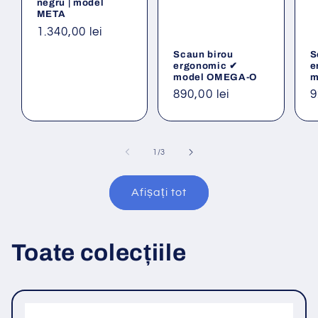
negru | model
META
Preț
1.340,00 lei
obișnuit
Scaun birou
S
ergonomic ✔
e
model OMEGA-O
m
Preț
890,00 lei
P
9
obișnuit
o
din
1
/
3
Afișați tot
Toate colecțiile