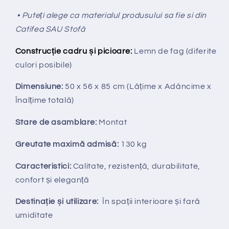
• Puteți alege ca materialul produsului sa fie si din
Catifea SAU Stofă
Construcție cadru și picioare:
Lemn de fag (diferite
culori posibile)
Dimensiune:
50 x 56 x 85 cm
(Lățime x Adâncime x
Înalțime totală
)
Stare de asamblare:
Montat
Greutate maximă admisă:
130 kg
Caracteristici:
Calitate, rezistență, durabilitate,
confort și eleganță
Destinație și utilizare:
În spații interioare și fară
umiditate