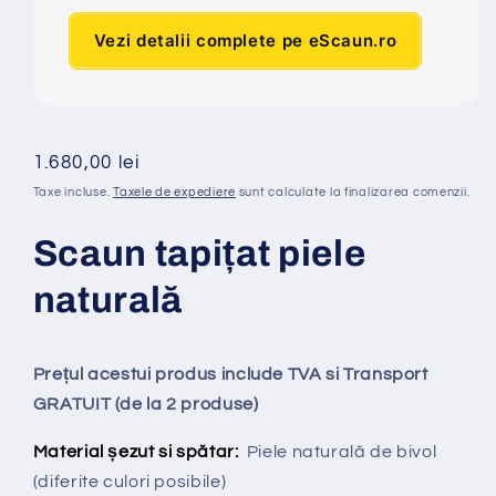
Vezi detalii complete pe eScaun.ro
Preț
1.680,00 lei
obișnuit
Taxe incluse.
Taxele de expediere
sunt calculate la finalizarea comenzii.
Scaun tapi
ț
at
piele
naturală
Prețul acestui produs include TVA si Transport
GRATUIT (de la 2 produse)
Material șezut si spătar:
Piele naturală de bivol
(diferite culori posibile)