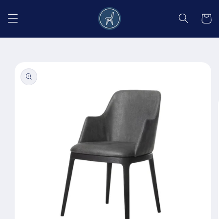
Salt la
conținut
Coș
Salt la
informațiile
despre
produs