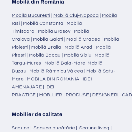
Mobilă din România
Mobilă Bucuresti
|
Mobilă Cluj-Napoca
|
Mobilă
Iasi
|
Mobilă Constanta
|
Mobilă
Timisoara
|
Mobilă Brasov
|
Mobilă
Craiova
|
Mobilă Galati
|
Mobilă Oradea
|
Mobilă
Ploiesti
|
Mobilă Braila
|
Mobilă Arad
|
Mobilă
Pitesti
|
Mobilă Bacau
|
Mobilă Sibiu
|
Mobilă
Targu-Mures
|
Mobilă Baia-Mare
|
Mobilă
Buzau
|
Mobilă Râmnicu Vâlcea
|
Mobilă Satu-
Mare
|
MOBILA DIN ROMANIA
|
IDEI
AMENAJARE
|
IDEI
PRACTICE
|
MOBILIER
|
PRODUSE
|
DESIGNERI
|
CAD
Mobilier de calitate
Scaune
|
Scaune bucătărie
|
Scaune living
|