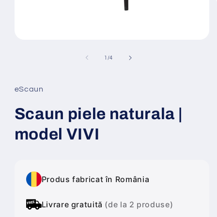
Deschide
conținutul
media
din
1
/
4
1
într-
o
fereastră
eScaun
modală
Scaun piele naturala |
model VIVI
Produs fabricat în România
Livrare gratuită
(de la 2 produse)