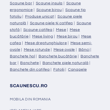
Scaune bar
|
Scaune insula
|
Scaune
ergonomice
|
Scaune birou
|
Scaune tip
fotoliu
|
Produse unicat
|
Scaune piele
naturală
|
Scaune piele și catifea
|
Scaune
stofă
|
Scaune catifea
|
Mese
|
Mese
bucătărie
|
Mese living
|
Mese birou
|
Mese
cafea
|
Mese dreptunghiulare
|
Mese semi-
ovale
|
Mese rotunde
|
Mese ovale
|
Bănci
|
Banchete hol
|
Banchete bucătărie
|
Banchete
bar
|
Banchete
|
Banchete piele naturală
|
Banchete din catifea
|
Fotolii
|
Canapele
SCAUNESCU.RO
MOBILA DIN ROMANIA