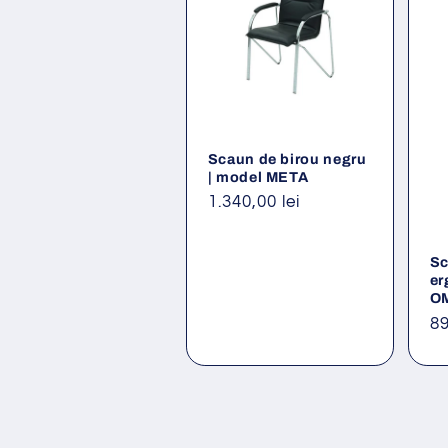
Scaun de birou negru
| model META
Preț
1.340,00 lei
obișnuit
Sc
er
O
Pr
89
ob