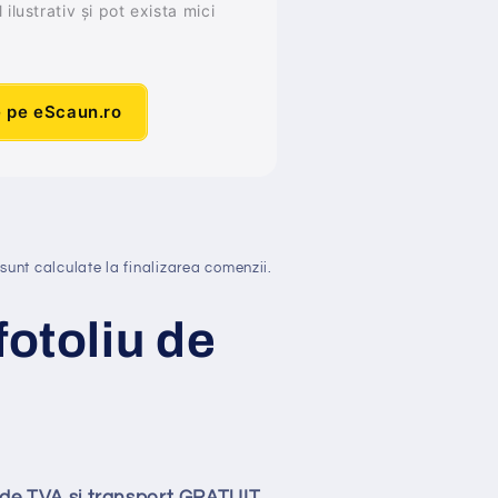
ilustrativ și pot exista mici
e pe eScaun.ro
sunt calculate la finalizarea comenzii.
fotoliu de