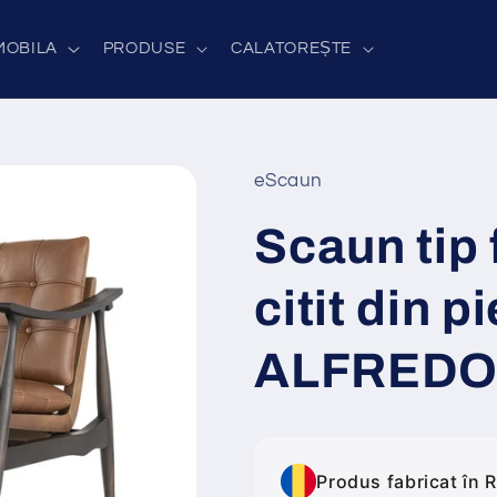
MOBILA
PRODUSE
CALATOREȘTE
eScaun
Scaun tip 
citit din p
ALFRED
Produs fabricat în 