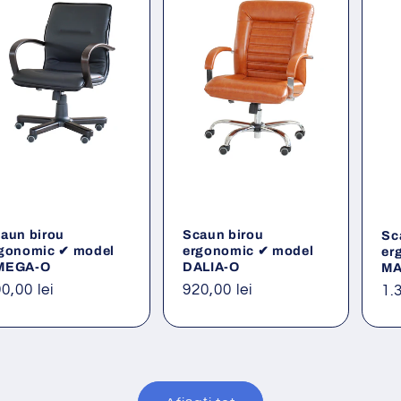
aun birou
Scaun birou
Sc
gonomic ✔ model
ergonomic ✔ model
er
MEGA-O
DALIA-O
MA
eț
0,00 lei
Preț
920,00 lei
Pr
1.
ișnuit
obișnuit
ob