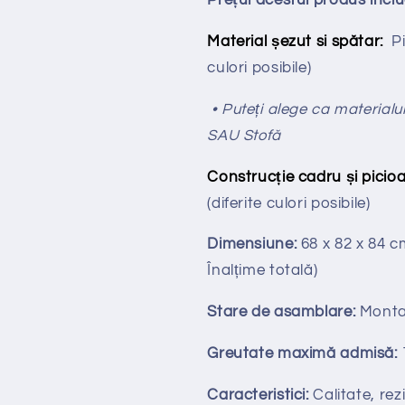
Prețul acestui produs incl
Material șezut si spătar:
P
culori posibile)
• Puteți alege ca materialul
SAU Stofă
Construcție cadru și picioa
(diferite culori posibile)
Dimensiune:
68 x 82 x 84 
Înalțime totală
)
Stare de asamblare:
Monta
Greutate maximă admisă:
Caracteristici:
Calitate, rezi