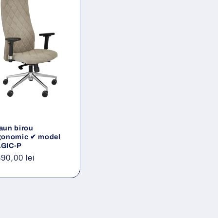
aun birou
gonomic ✔ model
GIC-P
eț
390,00 lei
ișnuit