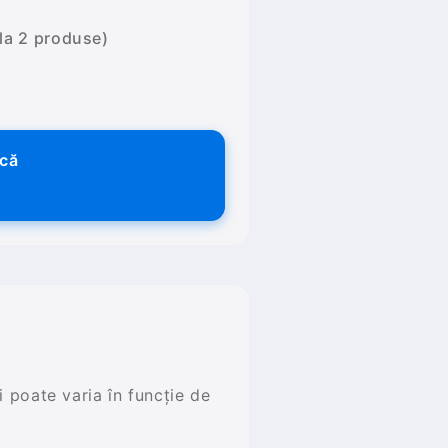
 la 2 produse)
ică
și poate varia în funcție de