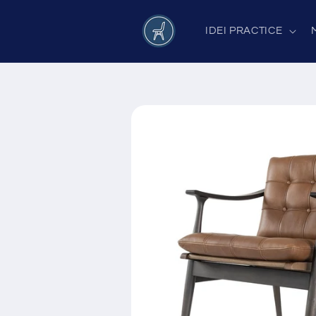
Salt la
conținut
IDEI PRACTICE
Salt la
informațiile
despre
produs