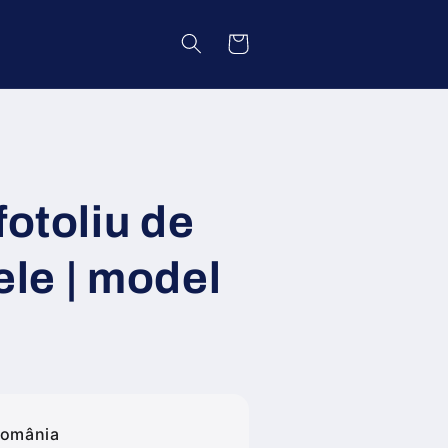
Coș
fotoliu de
iele | model
O
România