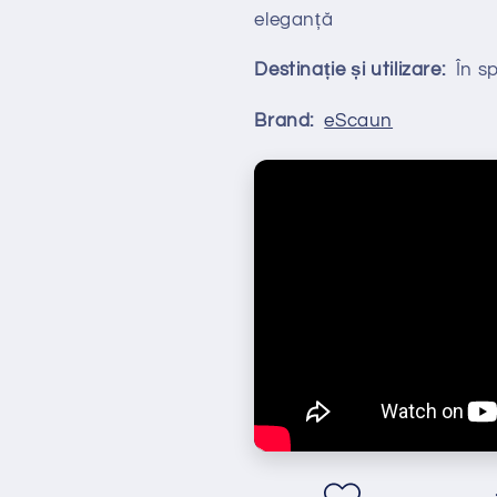
eleganță
Destinație și utilizare:
În spa
Brand:
eScaun