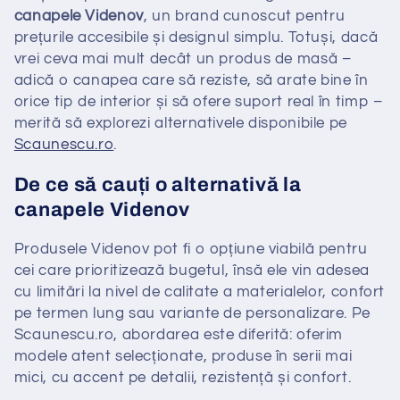
:
canapele Videnov
, un brand cunoscut pentru
prețurile accesibile și designul simplu. Totuși, dacă
vrei ceva mai mult decât un produs de masă –
adică o canapea care să reziste, să arate bine în
orice tip de interior și să ofere suport real în timp –
merită să explorezi alternativele disponibile pe
Scaunescu.ro
.
De ce să cauți o alternativă la
canapele Videnov
Produsele Videnov pot fi o opțiune viabilă pentru
cei care prioritizează bugetul, însă ele vin adesea
cu limitări la nivel de calitate a materialelor, confort
pe termen lung sau variante de personalizare. Pe
Scaunescu.ro, abordarea este diferită: oferim
modele atent selecționate, produse în serii mai
mici, cu accent pe detalii, rezistență și confort.