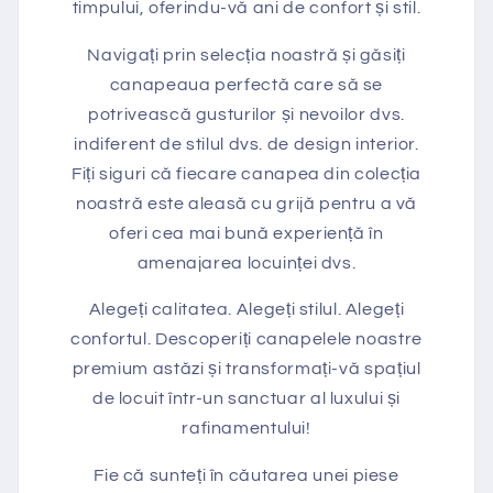
timpului, oferindu-vă ani de confort și stil.
Navigați prin selecția noastră și găsiți
canapeaua perfectă care să se
potrivească gusturilor și nevoilor dvs.
indiferent de stilul dvs. de design interior.
Fiți siguri că fiecare canapea din colecția
noastră este aleasă cu grijă pentru a vă
oferi cea mai bună experiență în
amenajarea locuinței dvs.
Alegeți calitatea. Alegeți stilul. Alegeți
confortul. Descoperiți canapelele noastre
premium astăzi și transformați-vă spațiul
de locuit într-un sanctuar al luxului și
rafinamentului!
Fie că sunteți în căutarea unei piese