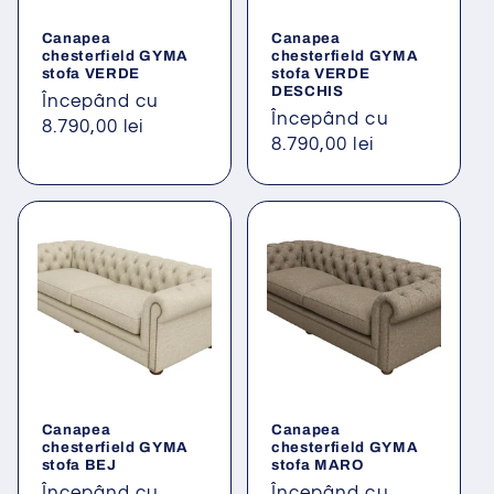
Canapea
Canapea
chesterfield GYMA
chesterfield GYMA
stofa VERDE
stofa VERDE
DESCHIS
Preț
Începând cu
Preț
Începând cu
obișnuit
8.790,00 lei
obișnuit
8.790,00 lei
Canapea
Canapea
chesterfield GYMA
chesterfield GYMA
stofa BEJ
stofa MARO
Preț
Începând cu
Preț
Începând cu