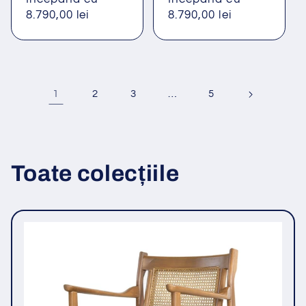
obișnuit
8.790,00 lei
obișnuit
8.790,00 lei
1
…
2
3
5
Toate colecțiile