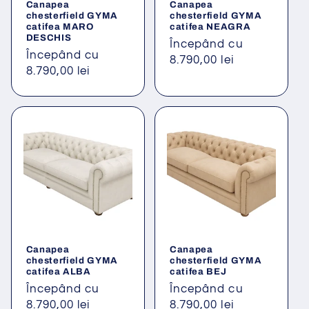
Canapea
Canapea
chesterfield GYMA
chesterfield GYMA
catifea MARO
catifea NEAGRA
DESCHIS
Preț
Începând cu
Preț
Începând cu
obișnuit
8.790,00 lei
obișnuit
8.790,00 lei
Canapea
Canapea
chesterfield GYMA
chesterfield GYMA
catifea ALBA
catifea BEJ
Preț
Începând cu
Preț
Începând cu
obișnuit
8.790,00 lei
obișnuit
8.790,00 lei