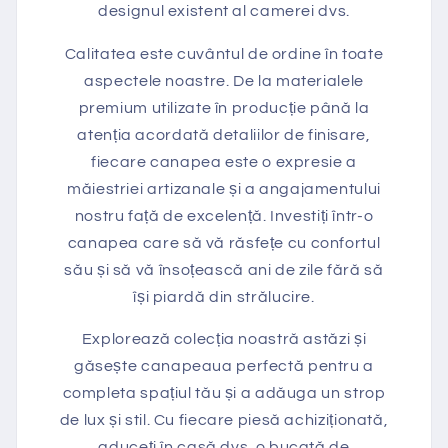
designul existent al camerei dvs.
Calitatea este cuvântul de ordine în toate
aspectele noastre. De la materialele
premium utilizate în producție până la
atenția acordată detaliilor de finisare,
fiecare canapea este o expresie a
măiestriei artizanale și a angajamentului
nostru față de excelență. Investiți într-o
canapea care să vă răsfețe cu confortul
său și să vă însoțească ani de zile fără să
își piardă din strălucire.
Explorează colecția noastră astăzi și
găsește canapeaua perfectă pentru a
completa spațiul tău și a adăuga un strop
de lux și stil. Cu fiecare piesă achiziționată,
aduceți în casă dvs. o bucată de