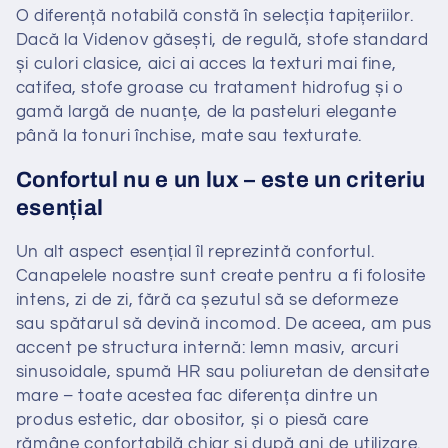
O diferență notabilă constă în selecția tapițeriilor.
Dacă la Videnov găsești, de regulă, stofe standard
și culori clasice, aici ai acces la texturi mai fine,
catifea, stofe groase cu tratament hidrofug și o
gamă largă de nuanțe, de la pasteluri elegante
până la tonuri închise, mate sau texturate.
Confortul nu e un lux – este un criteriu
esențial
Un alt aspect esențial îl reprezintă confortul.
Canapelele noastre sunt create pentru a fi folosite
intens, zi de zi, fără ca șezutul să se deformeze
sau spătarul să devină incomod. De aceea, am pus
accent pe structura internă: lemn masiv, arcuri
sinusoidale, spumă HR sau poliuretan de densitate
mare – toate acestea fac diferența dintre un
produs estetic, dar obositor, și o piesă care
rămâne confortabilă chiar și după ani de utilizare.