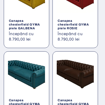
Canapea
Canapea
chesterfield GYMA
chesterfield GYMA
piele GALBENA
piele ROSIE
Preț
Începând cu
Preț
Începând cu
obișnuit
8.790,00 lei
obișnuit
8.790,00 lei
Canapea
Canapea
chesterfield GYMA
chesterfield GYMA