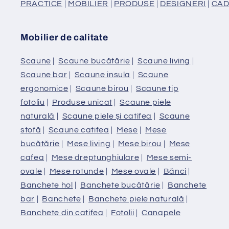
PRACTICE
|
MOBILIER
|
PRODUSE
|
DESIGNERI
|
CAD
Mobilier de calitate
Scaune
|
Scaune bucătărie
|
Scaune living
|
Scaune bar
|
Scaune insula
|
Scaune
ergonomice
|
Scaune birou
|
Scaune tip
fotoliu
|
Produse unicat
|
Scaune piele
naturală
|
Scaune piele și catifea
|
Scaune
stofă
|
Scaune catifea
|
Mese
|
Mese
bucătărie
|
Mese living
|
Mese birou
|
Mese
cafea
|
Mese dreptunghiulare
|
Mese semi-
ovale
|
Mese rotunde
|
Mese ovale
|
Bănci
|
Banchete hol
|
Banchete bucătărie
|
Banchete
bar
|
Banchete
|
Banchete piele naturală
|
Banchete din catifea
|
Fotolii
|
Canapele