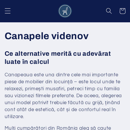
Salt la
conținut
Coș
C
Canapele videnov
o
Ce alternative merită cu adevărat
l
luate în calcul
e
Canapeaua este una dintre cele mai importante
piese de mobilier din locuință – este locul unde te
c
relaxezi, primești musafiri, petreci timp cu familia
ț
sau vizionezi filmele preferate. De aceea, alegerea
unui model potrivit trebuie făcută cu grijă, ținând
i
cont atât de estetică, cât și de confortul real în
utilizare.
e
Mulți cumpărători din România aleg să caute