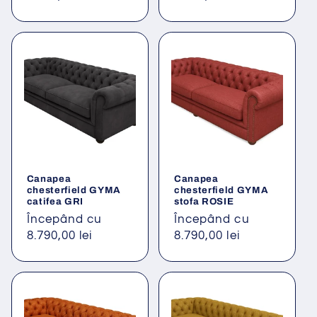
Canapea
Canapea
chesterfield GYMA
chesterfield GYMA
catifea GRI
stofa ROSIE
Preț
Începând cu
Preț
Începând cu
obișnuit
8.790,00 lei
obișnuit
8.790,00 lei