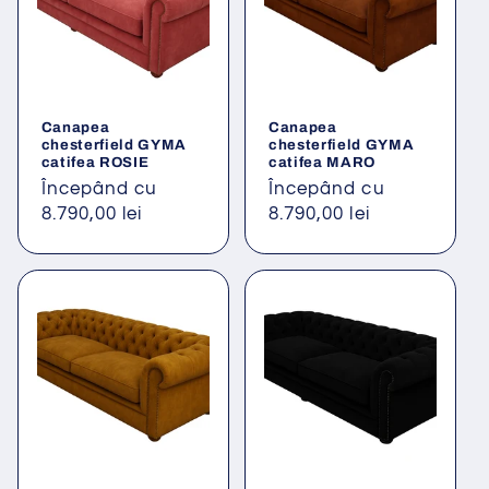
Canapea
Canapea
chesterfield GYMA
chesterfield GYMA
catifea ROSIE
catifea MARO
Preț
Începând cu
Preț
Începând cu
obișnuit
8.790,00 lei
obișnuit
8.790,00 lei