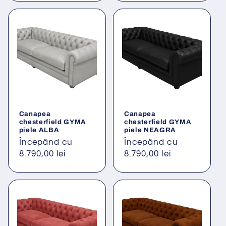
Canapea
Canapea
chesterfield GYMA
chesterfield GYMA
piele ALBA
piele NEAGRA
Preț
Începând cu
Preț
Începând cu
obișnuit
8.790,00 lei
obișnuit
8.790,00 lei