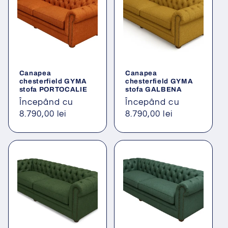
Canapea
Canapea
chesterfield GYMA
chesterfield GYMA
stofa PORTOCALIE
stofa GALBENA
Preț
Începând cu
Preț
Începând cu
obișnuit
8.790,00 lei
obișnuit
8.790,00 lei